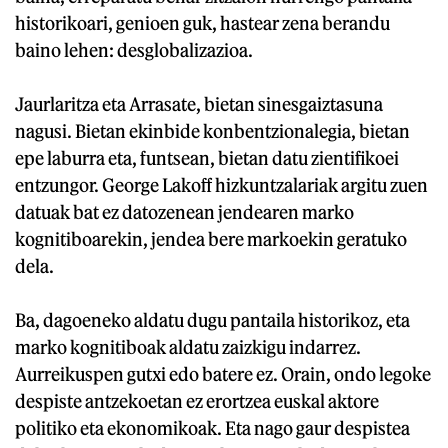
historikoari, genioen guk, hastear zena berandu
baino lehen: desglobalizazioa.
Jaurlaritza eta Arrasate, bietan sinesgaiztasuna
nagusi. Bietan ekinbide konbentzionalegia, bietan
epe laburra eta, funtsean, bietan datu zientifikoei
entzungor. George Lakoff hizkuntzalariak argitu zuen
datuak bat ez datozenean jendearen marko
kognitiboarekin, jendea bere markoekin geratuko
dela.
Ba, dagoeneko aldatu dugu pantaila historikoz, eta
marko kognitiboak aldatu zaizkigu indarrez.
Aurreikuspen gutxi edo batere ez. Orain, ondo legoke
despiste antzekoetan ez erortzea euskal aktore
politiko eta ekonomikoak. Eta nago gaur despistea