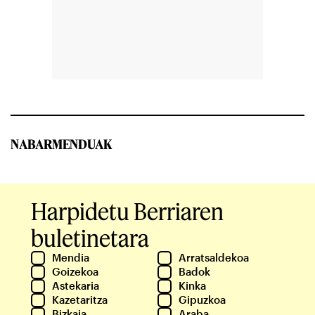
NABARMENDUAK
Harpidetu Berriaren
buletinetara
Mendia
Arratsaldekoa
Goizekoa
Badok
Astekaria
Kinka
Kazetaritza
Gipuzkoa
Bizkaia
Araba