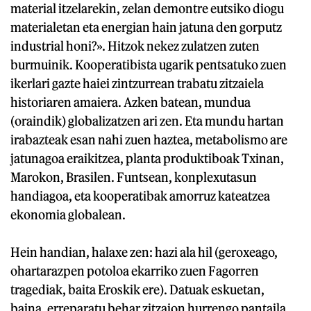
material itzelarekin, zelan demontre eutsiko diogu
materialetan eta energian hain jatuna den gorputz
industrial honi?». Hitzok nekez zulatzen zuten
burmuinik. Kooperatibista ugarik pentsatuko zuen
ikerlari gazte haiei zintzurrean trabatu zitzaiela
historiaren amaiera. Azken batean, mundua
(oraindik) globalizatzen ari zen. Eta mundu hartan
irabazteak esan nahi zuen haztea, metabolismo are
jatunagoa eraikitzea, planta produktiboak Txinan,
Marokon, Brasilen. Funtsean, konplexutasun
handiagoa, eta kooperatibak amorruz kateatzea
ekonomia globalean.
Hein handian, halaxe zen: hazi ala hil (geroxeago,
ohartarazpen potoloa ekarriko zuen Fagorren
tragediak, baita Eroskik ere). Datuak eskuetan,
baina, erreparatu behar zitzaion hurrengo pantaila