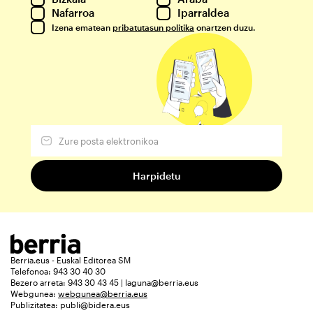
Nafarroa
Iparraldea
Izena ematean
pribatutasun politika
onartzen duzu.
Berria.eus - Euskal Editorea SM
Telefonoa: 943 30 40 30
Bezero arreta: 943 30 43 45 | laguna@berria.eus
Webgunea:
webgunea@berria.eus
Publizitatea:
publi@bidera.eus