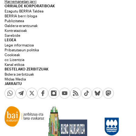
Harremanetan jarri
ORRIALDE KORPORATIBOAK
Ezagutu BERRIA Taldea
BERRIA berri bloga
Publizitatea
Galdera-erantzunak
Kontratazioak
Sarebide
LEGEA
Lege informazioa
Pribatutasun politika
Cookieak
cc Lizentzia
Kanal etikoa
BESTELAKO ZERBITZUAK
Bidera zerbitzuak
Midas Media
JARRAITU