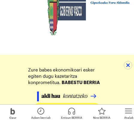
Zure babes ekonomikoari esker
egiten dugu kazetaritza
konprometitua.
BABESTU BERRIA
Egin zure ekarpena
Gaur
Azken berriak
Entzun BERRIA
Nire BERRIA
Atalak