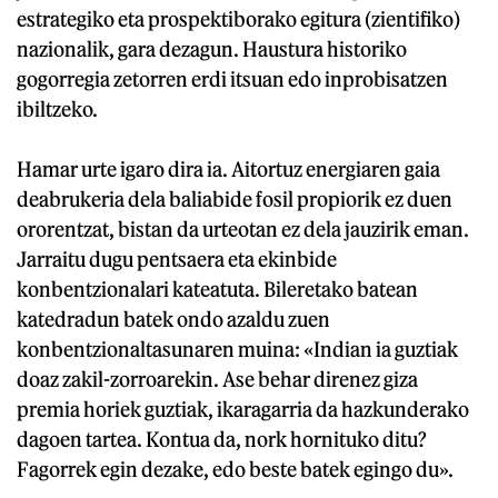
estrategiko eta prospektiborako egitura (zientifiko)
nazionalik, gara dezagun. Haustura historiko
gogorregia zetorren erdi itsuan edo inprobisatzen
ibiltzeko.
Hamar urte igaro dira ia. Aitortuz energiaren gaia
deabrukeria dela baliabide fosil propiorik ez duen
ororentzat, bistan da urteotan ez dela jauzirik eman.
Jarraitu dugu pentsaera eta ekinbide
konbentzionalari kateatuta. Bileretako batean
katedradun batek ondo azaldu zuen
konbentzionaltasunaren muina: «Indian ia guztiak
doaz zakil-zorroarekin. Ase behar direnez giza
premia horiek guztiak, ikaragarria da hazkunderako
dagoen tartea. Kontua da, nork hornituko ditu?
Fagorrek egin dezake, edo beste batek egingo du».