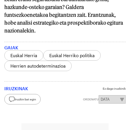
hazkunde-osteko garaian? Galdera
funtsezkoenetakoa begitantzen zait. Erantzunak,
hobe analisi estrategiko eta prospektiborako egitura
nazionalekin.
GAIAK
Euskal Herria
Euskal Herriko politika
Herrien autodeterminazioa
IRUZKINAK
Ez dago iruzkinik
Iruzkin bat egin
ORDENATU