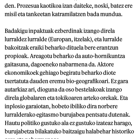
den. Prozesua kaotikoa izan daiteke, noski, batez ere
misil eta tankeetan katramilatzen bada mundua.
Badakigu inpaktuak ezberdinak izango direla
lurraldez lurralde (Europan, itzelak), eta lurralde
bakoitzak eraiki beharko dituela bere erantzun
propioak. Areagotu beharko da auto-hornikuntza
gaitasuna, dagoeneko nabarmena da. Aktore
ekonomikoek gehiago begiratu beharko diote
txertatuta dauden eremu bio-geografikoari. Ez gara
autarkiaz ari, dioguna da oso bestelakoak izango
direla globalaren eta tokikoaren arteko orekak. Eta
inplosio garaiotan, hobeto ibiliko dira norbere
lurralderako egitasmo burujabea pentsatu dutenak.
Hautu politiko gustuko ala ez gustuko izateaz harago,
burujabetza bilakatuko baitzaigu halabehar historiko