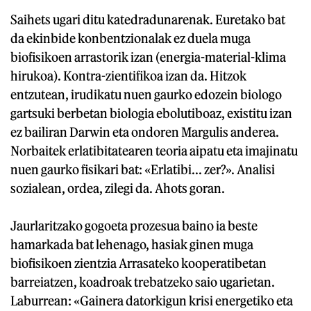
Saihets ugari ditu katedradunarenak. Euretako bat
da ekinbide konbentzionalak ez duela muga
biofisikoen arrastorik izan (energia-material-klima
hirukoa). Kontra-zientifikoa izan da. Hitzok
entzutean, irudikatu nuen gaurko edozein biologo
gartsuki berbetan biologia ebolutiboaz, existitu izan
ez bailiran Darwin eta ondoren Margulis anderea.
Norbaitek erlatibitatearen teoria aipatu eta imajinatu
nuen gaurko fisikari bat: «Erlatibi... zer?». Analisi
sozialean, ordea, zilegi da. Ahots goran.
Jaurlaritzako gogoeta prozesua baino ia beste
hamarkada bat lehenago, hasiak ginen muga
biofisikoen zientzia Arrasateko kooperatibetan
barreiatzen, koadroak trebatzeko saio ugarietan.
Laburrean: «Gainera datorkigun krisi energetiko eta