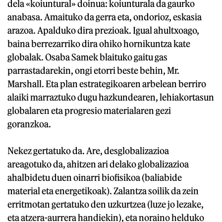
dela «koiuntural» doinua: koiunturala da gaurko
anabasa. Amaituko da gerra eta, ondorioz, eskasia
arazoa. Apalduko dira prezioak. Igual ahultxoago,
baina berrezarriko dira ohiko hornikuntza kate
globalak. Osaba Samek blaituko gaitu gas
parrastadarekin, ongi etorri beste behin, Mr.
Marshall. Eta plan estrategikoaren arbelean berriro
alaiki marraztuko dugu hazkundearen, lehiakortasun
globalaren eta progresio materialaren gezi
goranzkoa.
Nekez gertatuko da. Are, desglobalizazioa
areagotuko da, ahitzen ari delako globalizazioa
ahalbidetu duen oinarri biofisikoa (baliabide
material eta energetikoak). Zalantza soilik da zein
erritmotan gertatuko den uzkurtzea (luze jo lezake,
eta atzera-aurrera handiekin), eta noraino helduko