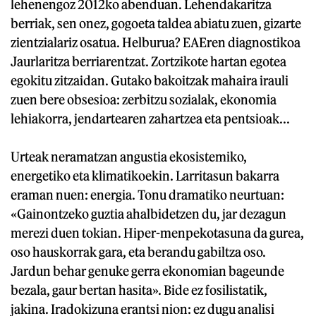
lehenengoz 2012ko abenduan. Lehendakaritza
berriak, sen onez, gogoeta taldea abiatu zuen, gizarte
zientzialariz osatua. Helburua? EAEren diagnostikoa
Jaurlaritza berriarentzat. Zortzikote hartan egotea
egokitu zitzaidan. Gutako bakoitzak mahaira irauli
zuen bere obsesioa: zerbitzu sozialak, ekonomia
lehiakorra, jendartearen zahartzea eta pentsioak...
Urteak neramatzan angustia ekosistemiko,
energetiko eta klimatikoekin. Larritasun bakarra
eraman nuen: energia. Tonu dramatiko neurtuan:
«Gainontzeko guztia ahalbidetzen du, jar dezagun
merezi duen tokian. Hiper-menpekotasuna da gurea,
oso hauskorrak gara, eta berandu gabiltza oso.
Jardun behar genuke gerra ekonomian bageunde
bezala, gaur bertan hasita». Bide ez fosilistatik,
jakina. Iradokizuna erantsi nion: ez dugu analisi