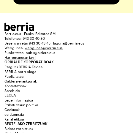
Berria.eus - Euskal Editorea SM
Telefonoa: 943 30 40 30
Bezero arreta: 943 30 43 45 | laguna@berria.eus
Webgunea:
webgunea@berria.eus
Publizitatea:
publi@bidera.eus
Harremanetan jarri
ORRIALDE KORPORATIBOAK
Ezagutu BERRIA Taldea
BERRIA berri bloga
Publizitatea
Galdera-erantzunak
Kontratazioak
Sarebide
LEGEA
Lege informazioa
Pribatutasun politika
Cookieak
cc Lizentzia
Kanal etikoa
BESTELAKO ZERBITZUAK
Bidera zerbitzuak