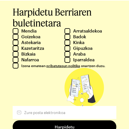
Harpidetu Berriaren
buletinetara
Mendia
Arratsaldekoa
Goizekoa
Badok
Astekaria
Kinka
Kazetaritza
Gipuzkoa
Bizkaia
Araba
Nafarroa
Iparraldea
Izena ematean
pribatutasun politika
onartzen duzu.