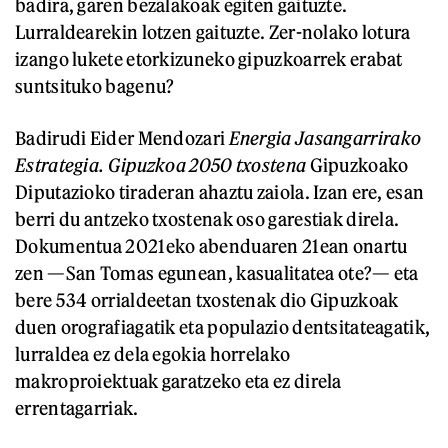
badira, garen bezalakoak egiten gaituzte.
Lurraldearekin lotzen gaituzte. Zer-nolako lotura
izango lukete etorkizuneko gipuzkoarrek erabat
suntsituko bagenu?
Badirudi Eider Mendozari
Energia Jasangarrirako
Estrategia. Gipuzkoa 2050 txostena
Gipuzkoako
Diputazioko tiraderan ahaztu zaiola. Izan ere, esan
berri du antzeko txostenak oso garestiak direla.
Dokumentua 2021eko abenduaren 21ean onartu
zen —San Tomas egunean, kasualitatea ote?— eta
bere 534 orrialdeetan txostenak dio Gipuzkoak
duen orografiagatik eta populazio dentsitateagatik,
lurraldea ez dela egokia horrelako
makroproiektuak garatzeko eta ez direla
errentagarriak.