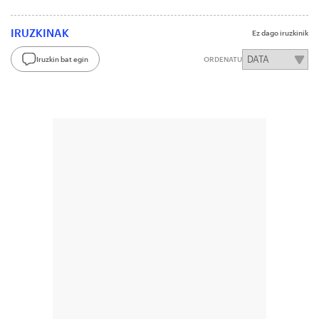
IRUZKINAK
Ez dago iruzkinik
Iruzkin bat egin
ORDENATU