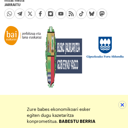
Midas Media
JARRAITU
Zure babes ekonomikoari esker
egiten dugu kazetaritza
konprometitua.
BABESTU BERRIA