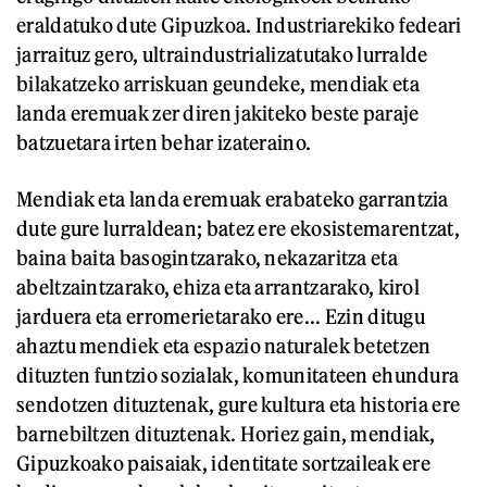
eraldatuko dute Gipuzkoa. Industriarekiko fedeari
jarraituz gero, ultraindustrializatutako lurralde
bilakatzeko arriskuan geundeke, mendiak eta
landa eremuak zer diren jakiteko beste paraje
batzuetara irten behar izateraino.
Mendiak eta landa eremuak erabateko garrantzia
dute gure lurraldean; batez ere ekosistemarentzat,
baina baita basogintzarako, nekazaritza eta
abeltzaintzarako, ehiza eta arrantzarako, kirol
jarduera eta erromerietarako ere... Ezin ditugu
ahaztu mendiek eta espazio naturalek betetzen
dituzten funtzio sozialak, komunitateen ehundura
sendotzen dituztenak, gure kultura eta historia ere
barnebiltzen dituztenak. Horiez gain, mendiak,
Gipuzkoako paisaiak, identitate sortzaileak ere