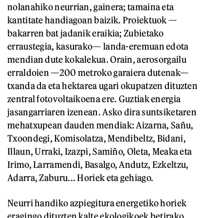
nolanahiko neurrian, gainera; tamaina eta
kantitate handiagoan baizik. Proiektuok —
bakarren bat jadanik eraikia; Zubietako
erraustegia, kasurako— landa-eremuan edota
mendian dute kokalekua. Orain, aerosorgailu
erraldoien —200 metroko garaiera dutenak—
txanda da eta hektarea ugari okupatzen dituzten
zentral fotovoltaikoena ere. Guztiak energia
jasangarriaren izenean. Asko dira suntsiketaren
mehatxupean dauden mendiak: Aizarna, Sañu,
Txoondegi, Komisolatza, Mendibeltz, Bidani,
Illaun, Urraki, Izazpi, Samiño, Oleta, Meaka eta
Irimo, Larramendi, Basalgo, Andutz, Ezkeltzu,
Adarra, Zaburu... Horiek eta gehiago.
Neurri handiko azpiegitura energetiko horiek
eragingo dituzten kalte ekologikoek betirako