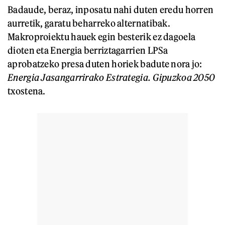
Badaude, beraz, inposatu nahi duten eredu horren
aurretik, garatu beharreko alternatibak.
Makroproiektu hauek egin besterik ez dagoela
dioten eta Energia berriztagarrien LPSa
aprobatzeko presa duten horiek badute nora jo:
Energia Jasangarrirako Estrategia. Gipuzkoa 2050
txostena.