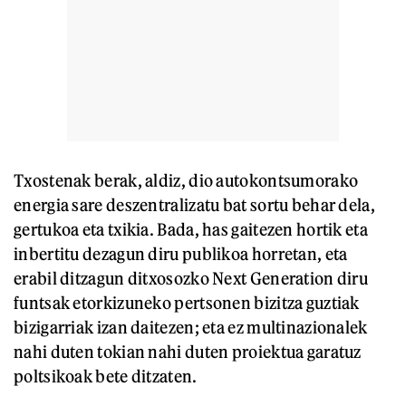
Txostenak berak, aldiz, dio autokontsumorako
energia sare deszentralizatu bat sortu behar dela,
gertukoa eta txikia. Bada, has gaitezen hortik eta
inbertitu dezagun diru publikoa horretan, eta
erabil ditzagun ditxosozko Next Generation diru
funtsak etorkizuneko pertsonen bizitza guztiak
bizigarriak izan daitezen; eta ez multinazionalek
nahi duten tokian nahi duten proiektua garatuz
poltsikoak bete ditzaten.