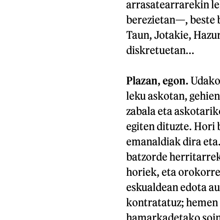
arrasatearrarekin le
berezietan—, beste 
Taun, Jotakie, Hazur
diskretuetan...
Plazan, egon.
Udako 
leku askotan, gehien
zabala eta askotari
egiten dituzte. Hori 
emanaldiak dira eta.
batzorde herritarrek
horiek, eta orokorr
eskualdean edota au
kontratatuz; hemen 
hamarkadetako soinu