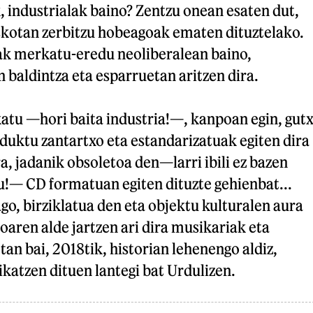
k, industrialak baino? Zentzu onean esaten dut,
askotan zerbitzu hobeagoak ematen dituztelako.
nak merkatu-eredu neoliberalean baino,
baldintza eta esparruetan aritzen dira.
atu —hori baita industria!—, kanpoan egin, gutx
duktu zantartxo eta estandarizatuak egiten dira
ra, jadanik obsoletoa den—larri ibili ez bazen
u!— CD formatuan egiten dituzte gehienbat...
ago, birziklatua den eta objektu kulturalen aura
oaren alde jartzen ari dira musikariak eta
tan bai, 2018tik, historian lehenengo aldiz,
katzen dituen lantegi bat Urdulizen.