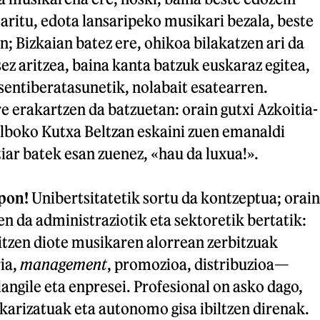
 aritu, edota lansaripeko musikari bezala, beste
; Bizkaian batez ere, ohikoa bilakatzen ari da
sez aritzea, baina kanta batzuk euskaraz egitea,
sentiberatasunetik, nolabait esatearren.
 erakartzen da batzuetan: orain gutxi Azkoitia-
lboko Kutxa Beltzan eskaini zuen emanaldi
iar batek esan zuenez, «hau da luxua!».
pon!
Unibertsitatetik sortu da kontzeptua; orain
en da administraziotik eta sektoretik bertatik:
itzen diote musikaren alorrean zerbitzuak
ria,
management
, promozioa, distribuzioa—
langile eta enpresei. Profesional on asko dago,
karizatuak eta autonomo gisa ibiltzen direnak.