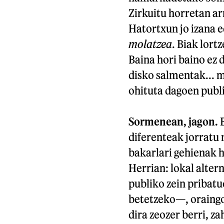
Zirkuitu horretan ar
Hatortxun jo izana 
molatzea
. Biak lort
Baina hori baino ez 
disko salmentak... 
ohituta dagoen publi
Sormenean, jagon.
B
diferenteak jorratu 
bakarlari gehienak 
Herrian: lokal alter
publiko zein pribatu
betetzeko—, oraingo
dira zeozer berri, z