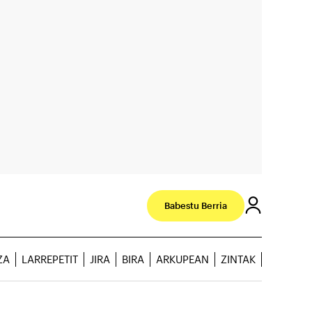
Babestu Berria
ZA
LARREPETIT
JIRA
BIRA
ARKUPEAN
ZINTAK