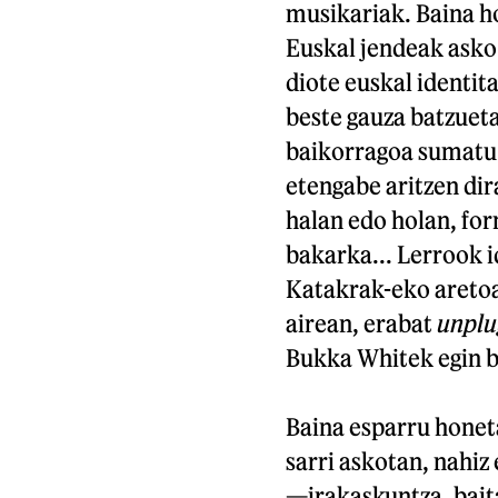
musikariak. Baina ho
Euskal jendeak asko
diote euskal identit
beste gauza batzueta
baikorragoa sumatu 
etengabe aritzen dir
halan edo holan, fo
bakarka... Lerrook 
Katakrak-eko aretoa
airean, erabat
unplu
Bukka Whitek egin b
Baina esparru honet
sarri askotan, nahiz
—irakaskuntza, bait