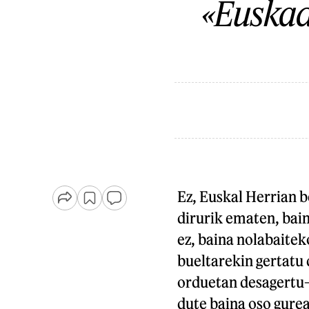
«Euskadi
Ez, Euskal Herrian 
dirurik ematen, bain
ez, baina nolabaitek
bueltarekin gertatu
orduetan desagertu—,
dute baina oso gure