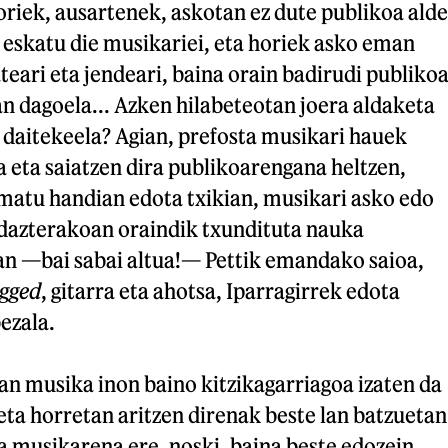
riek, ausartenek, askotan ez dute publikoa alde
 eskatu die musikariei, eta horiek asko eman
ateari eta jendeari, baina orain badirudi publiko
n dagoela... Azken hilabeteotan joera aldaketa
daitekeela? Agian, prefosta musikari hauek
a eta saiatzen dira publikoarengana heltzen,
rmatu handian edota txikian, musikari asko edo
idazterakoan oraindik txundituta nauka
n —bai sabai altua!— Pettik emandako saioa,
gged
, gitarra eta ahotsa, Iparragirrek edota
ezala.
an musika inon baino kitzikagarriagoa izaten da
 eta horretan aritzen direnak beste lan batzuetan
a musikarena ere, noski, baina beste edozein