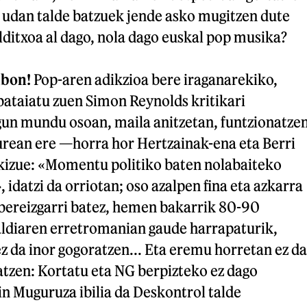
... udan talde batzuek jende asko mugitzen dute
ditxoa al dago, nola dago euskal pop musika?
nbon!
Pop-aren adikzioa bere iraganarekiko,
 bataiatu zuen Simon Reynolds kritikari
egun mundu osoan, maila anitzetan, funtzionatze
ean ere —horra hor Hertzainak-ena eta Berri
izue: «Momentu politiko baten nolabaiteko
, idatzi da orriotan; oso azalpen fina eta azkarra
 bereizgarri batez, hemen bakarrik 80-90
ldiaren erretromanian gaude harrapaturik,
 da inor gogoratzen... Eta eremu horretan ez da
atzen: Kortatu eta NG berpizteko ez dago
n Muguruza ibilia da Deskontrol talde