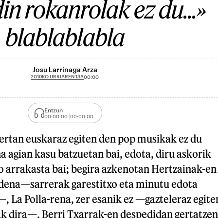
n rokanrolak ez du...»
blablablabla
Josu Larrinaga Arza
2019KO URRIAREN 13A
00:00
Entzun
00:00:00
00:00:00
bertan euskaraz egiten den pop musikak ez du
a agian kasu batzuetan bai, edota, diru askorik
o arrakasta bai; begira azkenotan Hertzainak-en
 dena—sarrerak garestitxo eta minutu edota
 La Polla-rena, zer esanik ez —gazteleraz egite
ak dira—, Berri Txarrak-en despedidan gertatzen