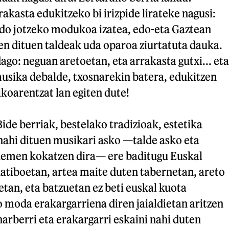
rakasta edukitzeko bi irizpide lirateke nagusi:
edo jotzeko modukoa izatea, edo-eta Gaztean
zen dituen taldeak uda oparoa ziurtatuta dauka.
dago: neguan aretoetan, eta arrakasta gutxi... eta
musika debalde, txosnarekin batera, edukitzen
koarentzat lan egiten dute!
ide berriak, bestelako tradizioak, estetika
nahi dituen musikari asko —talde asko eta
hemen kokatzen dira— ere baditugu Euskal
natiboetan, artea maite duten tabernetan, areto
etan, eta batzuetan ez beti euskal kuota
 moda erakargarriena diren jaialdietan aritzen
aharberri eta erakargarri eskaini nahi duten