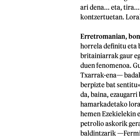
ari dena... eta, tira
kontzertuetan. Loral
Erretromanian, bo
horrela definitu eta
britainiarrak gaur 
duen fenomenoa. Gur
Txarrak-ena— badak
berpizte bat sentitu»
da, baina, ezaugarri
hamarkadetako lora
hemen Ezekielekin ez
petrolio askorik ger
baldintzarik —Fermi