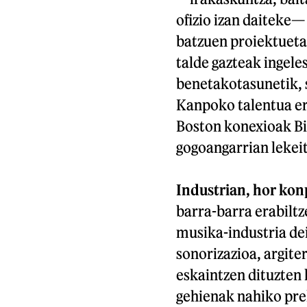
ofizio izan daiteke—
batzuen proiektuetan
talde gazteak ingele
benetakotasunetik, 
Kanpoko talentua ere
Boston konexioak Bi
gogoangarrian lekeit
Industrian, hor kon
barra-barra erabiltz
musika-industria de
sonorizazioa, argite
eskaintzen dituzten 
gehienak nahiko pre