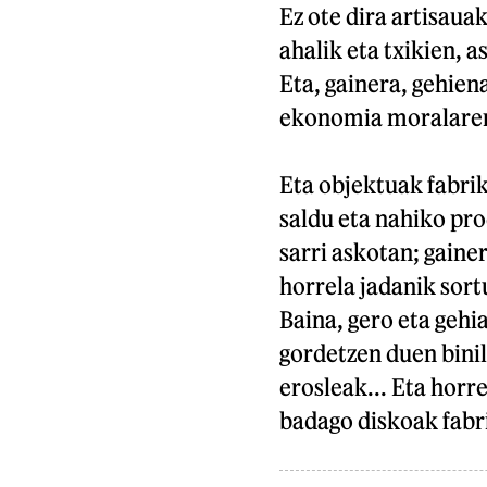
Ez ote dira artisaua
ahalik eta txikien, 
Eta, gainera, gehie
ekonomia moralaren 
Eta objektuak fabrik
saldu eta nahiko pro
sarri askotan; gaine
horrela jadanik sort
Baina, gero eta gehi
gordetzen duen binil
erosleak... Eta horre
badago diskoak fabri