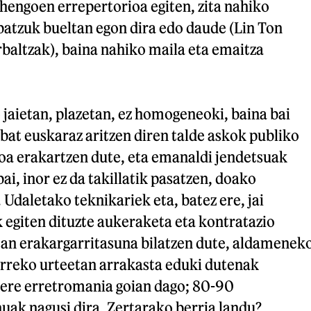
hengoen errepertorioa egiten, zita nahiko
batzuk bueltan egon dira edo daude (Lin Ton
baltzak), baina nahiko maila eta emaitza
jaietan, plazetan, ez homogeneoki, baina bai
bat euskaraz aritzen diren talde askok publiko
koa erakartzen dute, eta emanaldi jendetsuak
bai, inor ez da takillatik pasatzen, doako
 Udaletako teknikariek eta, batez ere, jai
 egiten dituzte aukeraketa eta kontratazio
ean erakargarritasuna bilatzen dute, aldamenek
rreko urteetan arrakasta eduki dutenak
ere erretromania goian dago; 80-90
ak nagusi dira. Zertarako berria landu?