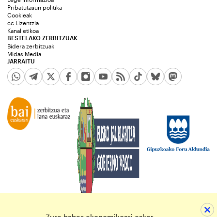
Pribatutasun politika
Cookieak
cc Lizentzia
Kanal etikoa
BESTELAKO ZERBITZUAK
Bidera zerbitzuak
Midas Media
JARRAITU
Zure babes ekonomikoari esker