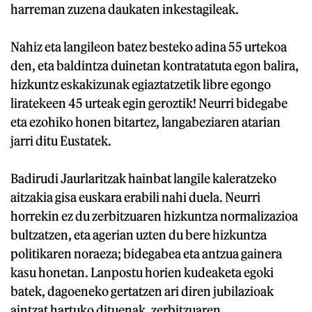
harreman zuzena daukaten inkestagileak.
Nahiz eta langileon batez besteko adina 55 urtekoa
den, eta baldintza duinetan kontratatuta egon balira,
hizkuntz eskakizunak egiaztatzetik libre egongo
liratekeen 45 urteak egin geroztik! Neurri bidegabe
eta ezohiko honen bitartez, langabeziaren atarian
jarri ditu Eustatek.
Badirudi Jaurlaritzak hainbat langile kaleratzeko
aitzakia gisa euskara erabili nahi duela. Neurri
horrekin ez du zerbitzuaren hizkuntza normalizazioa
bultzatzen, eta agerian uzten du bere hizkuntza
politikaren noraeza; bidegabea eta antzua gainera
kasu honetan. Lanpostu horien kudeaketa egoki
batek, dagoeneko gertatzen ari diren jubilazioak
aintzat hartuko dituenak, zerbitzuaren