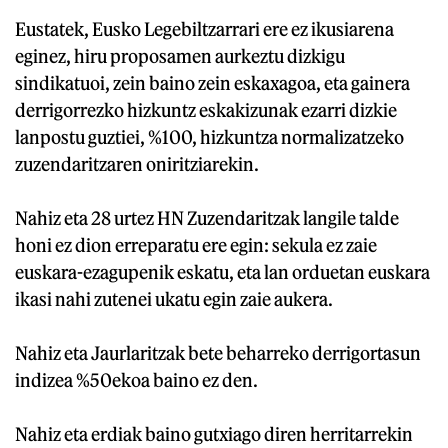
Eustatek, Eusko Legebiltzarrari ere ez ikusiarena
eginez, hiru proposamen aurkeztu dizkigu
sindikatuoi, zein baino zein eskaxagoa, eta gainera
derrigorrezko hizkuntz eskakizunak ezarri dizkie
lanpostu guztiei, %100, hizkuntza normalizatzeko
zuzendaritzaren oniritziarekin.
Nahiz eta 28 urtez HN Zuzendaritzak langile talde
honi ez dion erreparatu ere egin: sekula ez zaie
euskara-ezagupenik eskatu, eta lan orduetan euskara
ikasi nahi zutenei ukatu egin zaie aukera.
Nahiz eta Jaurlaritzak bete beharreko derrigortasun
indizea %50ekoa baino ez den.
Nahiz eta erdiak baino gutxiago diren herritarrekin