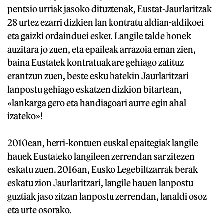
pentsio urriak jasoko dituztenak, Eustat-Jaurlaritzak
28 urtez ezarri dizkien lan kontratu aldian-aldikoei
eta gaizki ordainduei esker. Langile talde honek
auzitara jo zuen, eta epaileak arrazoia eman zien,
baina Eustatek kontratuak are gehiago zatituz
erantzun zuen, beste esku batekin Jaurlaritzari
lanpostu gehiago eskatzen dizkion bitartean,
«lankarga gero eta handiagoari aurre egin ahal
izateko»!
2010ean, herri-kontuen euskal epaitegiak langile
hauek Eustateko langileen zerrendan sar zitezen
eskatu zuen. 2016an, Eusko Legebiltzarrak berak
eskatu zion Jaurlaritzari, langile hauen lanpostu
guztiak jaso zitzan lanpostu zerrendan, lanaldi osoz
eta urte osorako.