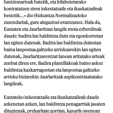
funtzionarioak batetik, eta hilabetetarako
kontratatzen ziren inkestatzaile eta ikuskatzaileak
bestetik...» dio Hizkuntza Normalizazioko
zuzendariak, gure alegazioei erantzunez. Hala da,
Eustaten eta Jaurlaritzan langile mota ezberdinak
daude: badira lan baldintza duin eta egonkorretan
lan egiten dutenak. Badira lan baldintza duinetan
baina lanpostua galtzeko arriskuarekin lan egiten
dutenak, Jaurlaritzarentzat lanean aritutako urteak
zenbat diren ere. Badira plantillakoak baino askoz
baldintza kaxkarragoetan eta lanpostua galtzeko
arrisku biziarekin Jaurlaritzak azpikontratatutako
langileak.
Eustateko inkestatzaile eta ikuskatzaileak daude
azkenetan azken, lan baldintza penagarriak jasaten
dituztenak, prekaritate gorrian, kasurik onenean