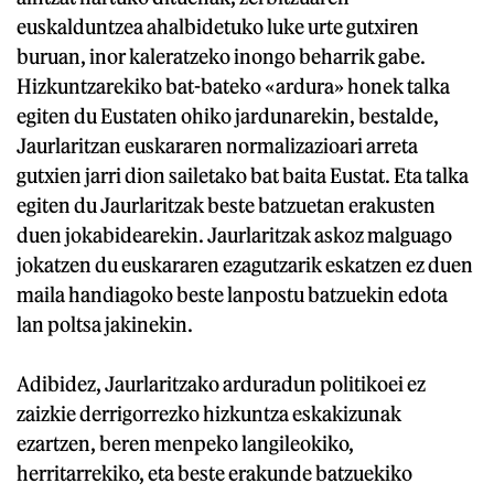
euskalduntzea ahalbidetuko luke urte gutxiren
buruan, inor kaleratzeko inongo beharrik gabe.
Hizkuntzarekiko bat-bateko «ardura» honek talka
egiten du Eustaten ohiko jardunarekin, bestalde,
Jaurlaritzan euskararen normalizazioari arreta
gutxien jarri dion sailetako bat baita Eustat. Eta talka
egiten du Jaurlaritzak beste batzuetan erakusten
duen jokabidearekin. Jaurlaritzak askoz malguago
jokatzen du euskararen ezagutzarik eskatzen ez duen
maila handiagoko beste lanpostu batzuekin edota
lan poltsa jakinekin.
Adibidez, Jaurlaritzako arduradun politikoei ez
zaizkie derrigorrezko hizkuntza eskakizunak
ezartzen, beren menpeko langileokiko,
herritarrekiko, eta beste erakunde batzuekiko