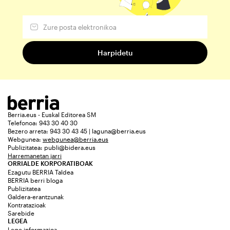
Berria.eus - Euskal Editorea SM
Telefonoa: 943 30 40 30
Bezero arreta: 943 30 43 45 | laguna@berria.eus
Webgunea:
webgunea@berria.eus
Publizitatea:
publi@bidera.eus
Harremanetan jarri
ORRIALDE KORPORATIBOAK
Ezagutu BERRIA Taldea
BERRIA berri bloga
Publizitatea
Galdera-erantzunak
Kontratazioak
Sarebide
LEGEA
Lege informazioa