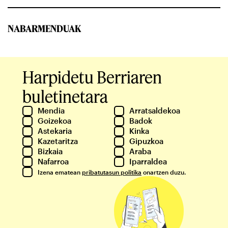
NABARMENDUAK
Harpidetu Berriaren
buletinetara
Mendia
Arratsaldekoa
Goizekoa
Badok
Astekaria
Kinka
Kazetaritza
Gipuzkoa
Bizkaia
Araba
Nafarroa
Iparraldea
Izena ematean
pribatutasun politika
onartzen duzu.