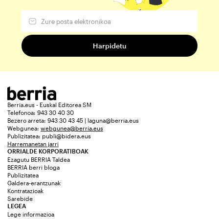
Berria.eus - Euskal Editorea SM
Telefonoa: 943 30 40 30
Bezero arreta: 943 30 43 45 | laguna@berria.eus
Webgunea:
webgunea@berria.eus
Publizitatea:
publi@bidera.eus
Harremanetan jarri
ORRIALDE KORPORATIBOAK
Ezagutu BERRIA Taldea
BERRIA berri bloga
Publizitatea
Galdera-erantzunak
Kontratazioak
Sarebide
LEGEA
Lege informazioa