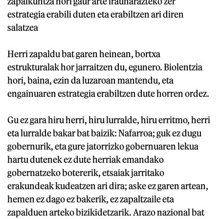
zapalkuntza hori gaur arte iraunarazteko zer
estrategia erabili duten eta erabiltzen ari diren
salatzea
Herri zapaldu bat garen heinean, bortxa
estrukturalak hor jarraitzen du, egunero. Biolentzia
hori, baina, ezin da luzaroan mantendu, eta
engainuaren estrategia erabiltzen dute horren ordez.
Gu ez gara hiru herri, hiru lurralde, hiru erritmo, herri
eta lurralde bakar bat baizik: Nafarroa; guk ez dugu
gobernurik, eta gure jatorrizko gobernuaren lekua
hartu dutenek ez dute herriak emandako
gobernatzeko botererik, etsaiak jarritako
erakundeak kudeatzen ari dira; aske ez garen artean,
hemen ez dago ez bakerik, ez zapaltzaile eta
zapalduen arteko bizikidetzarik. Arazo nazional bat