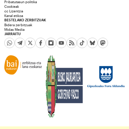
Pribatutasun politika
Cookieak
cc Lizentzia
Kanal etikoa
BESTELAKO ZERBITZUAK
Bidera zerbitzuak
Midas Media
JARRAITU