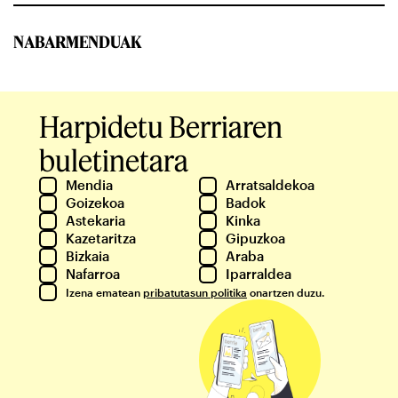
NABARMENDUAK
Harpidetu Berriaren
buletinetara
Mendia
Arratsaldekoa
Goizekoa
Badok
Astekaria
Kinka
Kazetaritza
Gipuzkoa
Bizkaia
Araba
Nafarroa
Iparraldea
Izena ematean
pribatutasun politika
onartzen duzu.