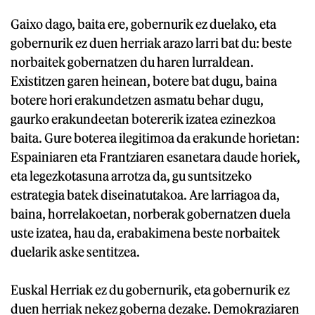
Gaixo dago, baita ere, gobernurik ez duelako, eta
gobernurik ez duen herriak arazo larri bat du: beste
norbaitek gobernatzen du haren lurraldean.
Existitzen garen heinean, botere bat dugu, baina
botere hori erakundetzen asmatu behar dugu,
gaurko erakundeetan botererik izatea ezinezkoa
baita. Gure boterea ilegitimoa da erakunde horietan:
Espainiaren eta Frantziaren esanetara daude horiek,
eta legezkotasuna arrotza da, gu suntsitzeko
estrategia batek diseinatutakoa. Are larriagoa da,
baina, horrelakoetan, norberak gobernatzen duela
uste izatea, hau da, erabakimena beste norbaitek
duelarik aske sentitzea.
Euskal Herriak ez du gobernurik, eta gobernurik ez
duen herriak nekez goberna dezake. Demokraziaren