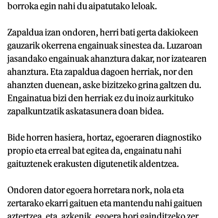
borroka egin nahi du aipatutako leloak.
Zapaldua izan ondoren, herri bati gerta dakiokeen
gauzarik okerrena engainuak sinestea da. Luzaroan
jasandako engainuak ahanztura dakar, nor izatearen
ahanztura. Eta zapaldua dagoen herriak, nor den
ahanzten duenean, aske bizitzeko grina galtzen du.
Engainatua bizi den herriak ez du inoiz aurkituko
zapalkuntzatik askatasunera doan bidea.
Bide horren hasiera, hortaz, egoeraren diagnostiko
propio eta erreal bat egitea da, engainatu nahi
gaituztenek erakusten digutenetik aldentzea.
Ondoren dator egoera horretara nork, nola eta
zertarako ekarri gaituen eta mantendu nahi gaituen
aztertzea, eta, azkenik, egoera hori gainditzeko zer