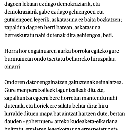
dagoen lekuan ez dago demokraziarik, eta
demokraziarik gabe ez dago gehiengoen eta
gutxiengoen legerik, askatasuna ez baita bozkatzen;
zapaldua dagoen herri batean, askatasuna
berreskuratu nahi dutenak dira gehiengoa, beti.
Horra hor engainuaren aurka borroka egiteko gure
burmuinean ondo txertatu beharreko hiruzpalau
oinarri
Ondoren dator engainatzen gaituztenak seinalatzea.
Gure menperatzaileek laguntzaileak dituzte,
zapalkuntza egoera bere horretan mantendu nahi
dutenak, eta horiek ere salatu behar dira: hiru
lurralde dituen mapa bat aintzat hartzen dute, bertan
dauden «gobernuen» arteko kudeaketa-elkarlana
bultzatu, etsaiaren legezkotasuna errespetatuz eta