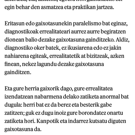
egin behar den asmatzea eta praktikan jartzea.
Eritasun edo gaixotasunekin paralelismo bat eginaz,
diagnostikoak errealitateari aurrez aurre begiratzen
dionean balio dezake gaixotasuna gainditzeko. Aldiz,
diagnostiko oker batek, ez ikusiarena edo ez jakin
nahiarena egiteak, errealitatetik at bizitzeak, azken
finean, nekez lagundu dezake gaixotasuna
gainditzen.
Eta gure herria gaixorik dago, gure errealitatea
izendatzean nabarmena delako zatiketa anormal bat
dugula: herri bat ez da berez eta besterik gabe
zatitzen; guk ez dugu inoiz gure borondatez onartu
zatiketa hori. Kanpotik eta indarrez kutsatu diguten
gaixotasuna da.