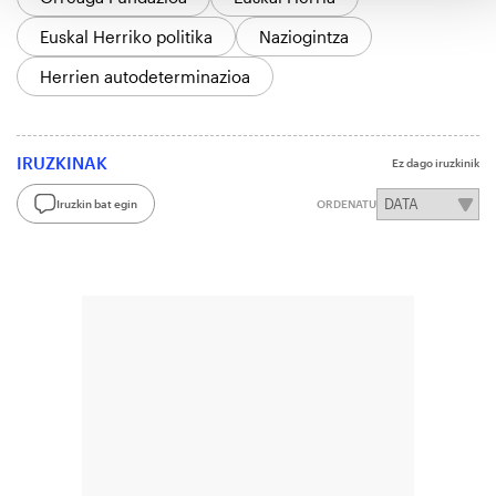
Euskal Herriko politika
Naziogintza
Herrien autodeterminazioa
IRUZKINAK
Ez dago iruzkinik
Iruzkin bat egin
ORDENATU