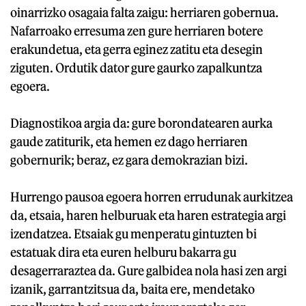
oinarrizko osagaia falta zaigu: herriaren gobernua.
Nafarroako erresuma zen gure herriaren botere
erakundetua, eta gerra eginez zatitu eta desegin
ziguten. Ordutik dator gure gaurko zapalkuntza
egoera.
Diagnostikoa argia da: gure borondatearen aurka
gaude zatiturik, eta hemen ez dago herriaren
gobernurik; beraz, ez gara demokrazian bizi.
Hurrengo pausoa egoera horren errudunak aurkitzea
da, etsaia, haren helburuak eta haren estrategia argi
izendatzea. Etsaiak gu menperatu gintuzten bi
estatuak dira eta euren helburu bakarra gu
desagerraraztea da. Gure galbidea nola hasi zen argi
izanik, garrantzitsua da, baita ere, mendetako