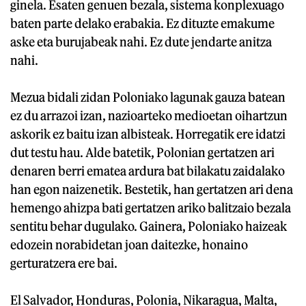
ginela. Esaten genuen bezala, sistema konplexuago
baten parte delako erabakia. Ez dituzte emakume
aske eta burujabeak nahi. Ez dute jendarte anitza
nahi.
Mezua bidali zidan Poloniako lagunak gauza batean
ez du arrazoi izan, nazioarteko medioetan oihartzun
askorik ez baitu izan albisteak. Horregatik ere idatzi
dut testu hau. Alde batetik, Polonian gertatzen ari
denaren berri ematea ardura bat bilakatu zaidalako
han egon naizenetik. Bestetik, han gertatzen ari dena
hemengo ahizpa bati gertatzen ariko balitzaio bezala
sentitu behar dugulako. Gainera, Poloniako haizeak
edozein norabidetan joan daitezke, honaino
gerturatzera ere bai.
El Salvador, Honduras, Polonia, Nikaragua, Malta,