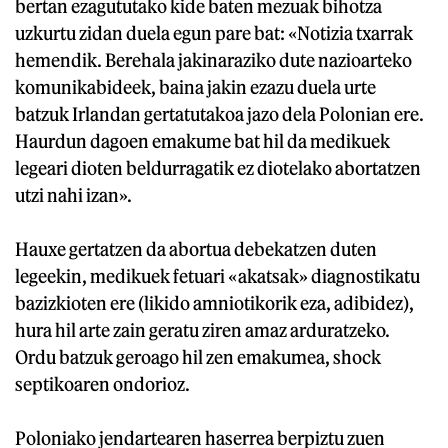
bertan ezagututako kide baten mezuak bihotza
uzkurtu zidan duela egun pare bat: «Notizia txarrak
hemendik. Berehala jakinaraziko dute nazioarteko
komunikabideek, baina jakin ezazu duela urte
batzuk Irlandan gertatutakoa jazo dela Polonian ere.
Haurdun dagoen emakume bat hil da medikuek
legeari dioten beldurragatik ez diotelako abortatzen
utzi nahi izan».
Hauxe gertatzen da abortua debekatzen duten
legeekin, medikuek fetuari «akatsak» diagnostikatu
bazizkioten ere (likido amniotikorik eza, adibidez),
hura hil arte zain geratu ziren amaz arduratzeko.
Ordu batzuk geroago hil zen emakumea, shock
septikoaren ondorioz.
Poloniako jendartearen haserrea berpiztu zuen