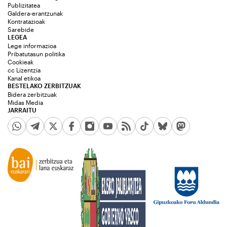
Publizitatea
Galdera-erantzunak
Kontratazioak
Sarebide
LEGEA
Lege informazioa
Pribatutasun politika
Cookieak
cc Lizentzia
Kanal etikoa
BESTELAKO ZERBITZUAK
Bidera zerbitzuak
Midas Media
JARRAITU