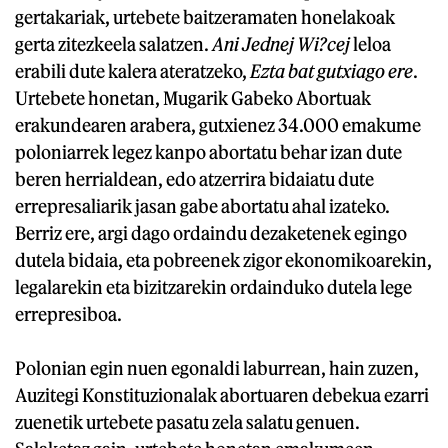
gertakariak, urtebete baitzeramaten honelakoak
gerta zitezkeela salatzen.
Ani Jednej Wi?cej
leloa
erabili dute kalera ateratzeko,
Ezta bat gutxiago ere
.
Urtebete honetan, Mugarik Gabeko Abortuak
erakundearen arabera, gutxienez 34.000 emakume
poloniarrek legez kanpo abortatu behar izan dute
beren herrialdean, edo atzerrira bidaiatu dute
errepresaliarik jasan gabe abortatu ahal izateko.
Berriz ere, argi dago ordaindu dezaketenek egingo
dutela bidaia, eta pobreenek zigor ekonomikoarekin,
legalarekin eta bizitzarekin ordainduko dutela lege
errepresiboa.
Polonian egin nuen egonaldi laburrean, hain zuzen,
Auzitegi Konstituzionalak abortuaren debekua ezarri
zuenetik urtebete pasatu zela salatu genuen.