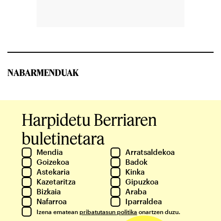
NABARMENDUAK
Harpidetu Berriaren
buletinetara
Mendia
Arratsaldekoa
Goizekoa
Badok
Astekaria
Kinka
Kazetaritza
Gipuzkoa
Bizkaia
Araba
Nafarroa
Iparraldea
Izena ematean
pribatutasun politika
onartzen duzu.