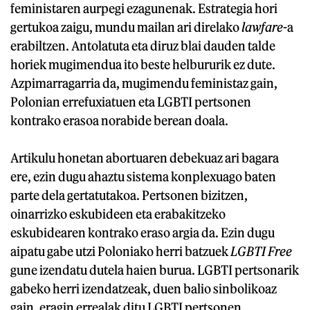
feministaren aurpegi ezagunenak. Estrategia hori
gertukoa zaigu, mundu mailan ari direlako
lawfare
-a
erabiltzen. Antolatuta eta diruz blai dauden talde
horiek mugimendua ito beste helbururik ez dute.
Azpimarragarria da, mugimendu feministaz gain,
Polonian errefuxiatuen eta LGBTI pertsonen
kontrako erasoa norabide berean doala.
Artikulu honetan abortuaren debekuaz ari bagara
ere, ezin dugu ahaztu sistema konplexuago baten
parte dela gertatutakoa. Pertsonen bizitzen,
oinarrizko eskubideen eta erabakitzeko
eskubidearen kontrako eraso argia da. Ezin dugu
aipatu gabe utzi Poloniako herri batzuek
LGBTI Free
gune izendatu dutela haien burua. LGBTI pertsonarik
gabeko herri izendatzeak, duen balio sinbolikoaz
gain, eragin errealak ditu LGBTI pertsonen