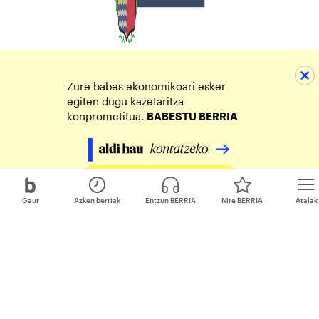
Zure babes ekonomikoari esker
egiten dugu kazetaritza
konprometitua.
BABESTU BERRIA
Egin zure ekarpena
Gaur
Azken berriak
Entzun BERRIA
Nire BERRIA
Atalak