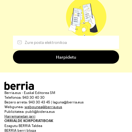
Berria.eus - Euskal Editorea SM
Telefonoa: 943 30 40 30
Bezero arreta: 943 30 43 45 | laguna@berria.eus
Webgunea:
webgunea@berria.eus
Publizitatea:
publi@bidera.eus
Harremanetan jarri
ORRIALDE KORPORATIBOAK
Ezagutu BERRIA Taldea
BERRIA berri bloga