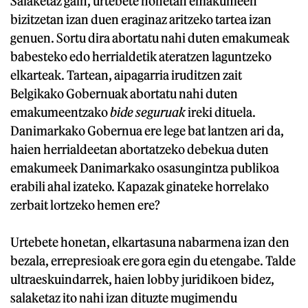
Salaketaz gain, urtebete honetan emakumeen
bizitzetan izan duen eraginaz aritzeko tartea izan
genuen. Sortu dira abortatu nahi duten emakumeak
babesteko edo herrialdetik ateratzen laguntzeko
elkarteak. Tartean, aipagarria iruditzen zait
Belgikako Gobernuak abortatu nahi duten
emakumeentzako
bide seguruak
ireki dituela.
Danimarkako Gobernua ere lege bat lantzen ari da,
haien herrialdeetan abortatzeko debekua duten
emakumeek Danimarkako osasungintza publikoa
erabili ahal izateko. Kapazak ginateke horrelako
zerbait lortzeko hemen ere?
Urtebete honetan, elkartasuna nabarmena izan den
bezala, errepresioak ere gora egin du etengabe. Talde
ultraeskuindarrek, haien lobby juridikoen bidez,
salaketaz ito nahi izan dituzte mugimendu