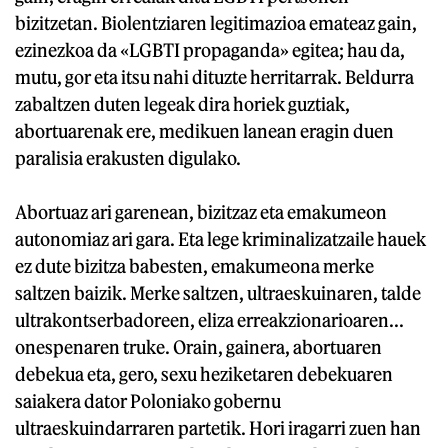
bizitzetan. Biolentziaren legitimazioa emateaz gain,
ezinezkoa da «LGBTI propaganda» egitea; hau da,
mutu, gor eta itsu nahi dituzte herritarrak. Beldurra
zabaltzen duten legeak dira horiek guztiak,
abortuarenak ere, medikuen lanean eragin duen
paralisia erakusten digulako.
Abortuaz ari garenean, bizitzaz eta emakumeon
autonomiaz ari gara. Eta lege kriminalizatzaile hauek
ez dute bizitza babesten, emakumeona merke
saltzen baizik. Merke saltzen, ultraeskuinaren, talde
ultrakontserbadoreen, eliza erreakzionarioaren...
onespenaren truke. Orain, gainera, abortuaren
debekua eta, gero, sexu heziketaren debekuaren
saiakera dator Poloniako gobernu
ultraeskuindarraren partetik. Hori iragarri zuen han