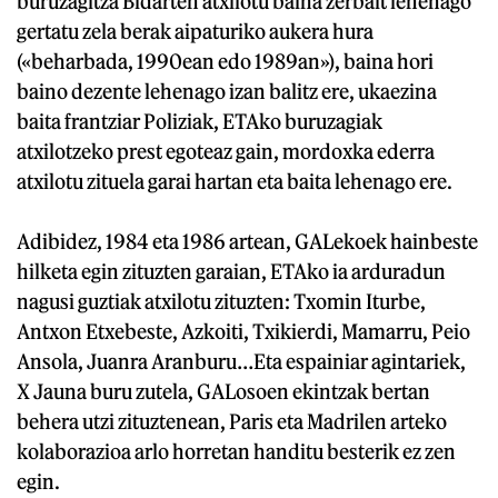
buruzagitza Bidarten atxilotu baina zerbait lehenago
gertatu zela berak aipaturiko aukera hura
(«beharbada, 1990ean edo 1989an»), baina hori
baino dezente lehenago izan balitz ere, ukaezina
baita frantziar Poliziak, ETAko buruzagiak
atxilotzeko prest egoteaz gain, mordoxka ederra
atxilotu zituela garai hartan eta baita lehenago ere.
Adibidez, 1984 eta 1986 artean, GALekoek hainbeste
hilketa egin zituzten garaian, ETAko ia arduradun
nagusi guztiak atxilotu zituzten: Txomin Iturbe,
Antxon Etxebeste, Azkoiti, Txikierdi, Mamarru, Peio
Ansola, Juanra Aranburu…Eta espainiar agintariek,
X Jauna buru zutela, GALosoen ekintzak bertan
behera utzi zituztenean, Paris eta Madrilen arteko
kolaborazioa arlo horretan handitu besterik ez zen
egin.