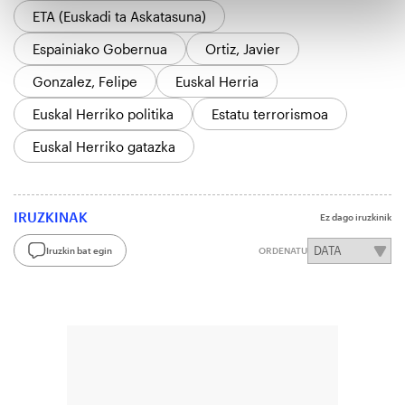
ETA (Euskadi ta Askatasuna)
Espainiako Gobernua
Ortiz, Javier
Gonzalez, Felipe
Euskal Herria
Euskal Herriko politika
Estatu terrorismoa
Euskal Herriko gatazka
IRUZKINAK
Ez dago iruzkinik
Iruzkin bat egin
ORDENATU