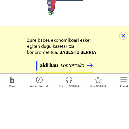
Zure babes ekonomikoari esker
egiten dugu kazetaritza
konprometitua.
BABESTU BERRIA
Egin zure ekarpena
Gaur
Azken berriak
Entzun BERRIA
Nire BERRIA
Atalak