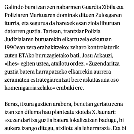
Galindo bera izan zen nabarmen Guardia Zibila eta
Poliziaren Merituaren dominak dituen Zuloagaren
iturria, eta segurua da harexek esan ziola liburuan
datorren guztia. Tartean, frantziar Polizia
Judizialaren buruarekin elkartu zela ezkutuan
1990ean zera erabakitzeko: zeharo kontrolaturik
zuten ETAko buruzagietako bati, Josu Arkauzi,
«ihes» egiten uztea, atxilotu ordez. «Zuzendaritza
guztia batera harrapatzeko elkarrekin aurrera
zeramaten estrategiarentzat bere askatasuna oso
komenigarria zelako» erabaki ere.
Beraz, itxura guztien arabera, benetan gertatu zena
izan zen dilema hau planteatu ziotela X Jaunari:
«zuzendaritza guztia batera lokalizatzen badugu, bi
aukera izango ditugu, atxilotu ala leherrarazi». Eta bi