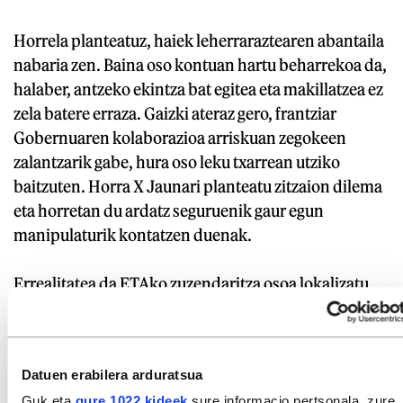
Horrela planteatuz, haiek leherraraztearen abantaila
nabaria zen. Baina oso kontuan hartu beharrekoa da,
halaber, antzeko ekintza bat egitea eta makillatzea ez
zela batere erraza. Gaizki ateraz gero, frantziar
Gobernuaren kolaborazioa arriskuan zegokeen
zalantzarik gabe, hura oso leku txarrean utziko
baitzuten. Horra X Jaunari planteatu zitzaion dilema
eta horretan du ardatz seguruenik gaur egun
manipulaturik kontatzen duenak.
Errealitatea da ETAko zuzendaritza osoa lokalizatu
ahal izan zuten aldi bakarrean, Bidart-en, baldintzak
ez zirela izan batere egokiak antzeko «istripu» bat
antolatzeko. Egokiagoak izan balira, ordea, ezetz
Datuen erabilera arduratsua
esango ote zuen haiek atxilotu ordez leherrarazteari?
Guk eta
gure 1022 kideek
sure informacio pertsonala, zure