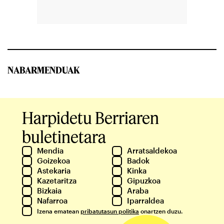
NABARMENDUAK
Harpidetu Berriaren
buletinetara
Mendia
Arratsaldekoa
Goizekoa
Badok
Astekaria
Kinka
Kazetaritza
Gipuzkoa
Bizkaia
Araba
Nafarroa
Iparraldea
Izena ematean
pribatutasun politika
onartzen duzu.