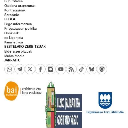
Publizitatea
Galdera-erantzunak
Kontratazioak
Sarebide
LEGEA
Lege informazioa
Pribatutasun politika
Cookieak
cc Lizentzia
Kanal etikoa
BESTELAKO ZERBITZUAK
Bidera zerbitzuak
Midas Media
JARRAITU