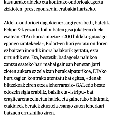
kasutarako aldeko eta kontrako ondorioak agertu
zizkioten, prest egon zedin erabakia hartzeko.
Aldeko ondorioei dagokienez, argi gera bedi, batetik,
Felipe X-k gezurti doilor baten gisa jokatzen duela
esatean ETAri burua moztuz «200 hildako gutxiago
egongo ziratekeela», Bidart-en hori gertatu ondoren
ez baitzen inondik inora halakorik gertatu, ezta
urrundik ere. Eta, bestetik, badagoela nahikoa
zantzu esateko hari mahai gainean benetan jarri
zioten aukera ez zela izan berak aipaturikoa, ETAko
buruzagien kontrako atentatu bat egitea, «denak
biltzekoak ziren etxea leherraraziz» GAL edo beste
edozein sigla erabiliz, baizik eta «istripu» bat
eragitearena zeinetan haiek, eta gainerako biktimak,
etakideek beraiek zituztela esango zuten leherkari
batzuen erruz hilko ziren.