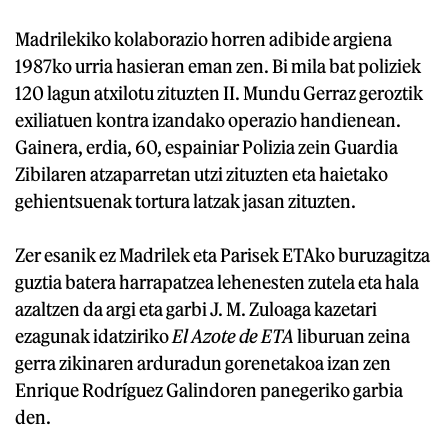
Madrilekiko kolaborazio horren adibide argiena
1987ko urria hasieran eman zen. Bi mila bat poliziek
120 lagun atxilotu zituzten II. Mundu Gerraz geroztik
exiliatuen kontra izandako operazio handienean.
Gainera, erdia, 60, espainiar Polizia zein Guardia
Zibilaren atzaparretan utzi zituzten eta haietako
gehientsuenak tortura latzak jasan zituzten.
Zer esanik ez Madrilek eta Parisek ETAko buruzagitza
guztia batera harrapatzea lehenesten zutela eta hala
azaltzen da argi eta garbi J. M. Zuloaga kazetari
ezagunak idatziriko
El Azote de ETA
liburuan zeina
gerra zikinaren arduradun gorenetakoa izan zen
Enrique Rodríguez Galindoren panegeriko garbia
den.