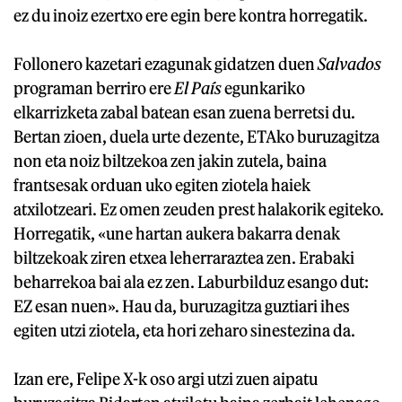
ez du inoiz ezertxo ere egin bere kontra horregatik.
Follonero kazetari ezagunak gidatzen duen
Salvados
programan berriro ere
El País
egunkariko
elkarrizketa zabal batean esan zuena berretsi du.
Bertan zioen, duela urte dezente, ETAko buruzagitza
non eta noiz biltzekoa zen jakin zutela, baina
frantsesak orduan uko egiten ziotela haiek
atxilotzeari. Ez omen zeuden prest halakorik egiteko.
Horregatik, «une hartan aukera bakarra denak
biltzekoak ziren etxea leherraraztea zen. Erabaki
beharrekoa bai ala ez zen. Laburbilduz esango dut:
EZ esan nuen». Hau da, buruzagitza guztiari ihes
egiten utzi ziotela, eta hori zeharo sinestezina da.
Izan ere, Felipe X-k oso argi utzi zuen aipatu