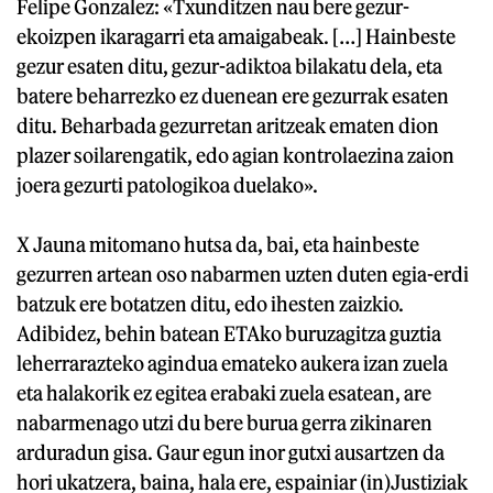
Felipe Gonzalez: «Txunditzen nau bere gezur-
ekoizpen ikaragarri eta amaigabeak. […] Hainbeste
gezur esaten ditu, gezur-adiktoa bilakatu dela, eta
batere beharrezko ez duenean ere gezurrak esaten
ditu. Beharbada gezurretan aritzeak ematen dion
plazer soilarengatik, edo agian kontrolaezina zaion
joera gezurti patologikoa duelako».
X Jauna mitomano hutsa da, bai, eta hainbeste
gezurren artean oso nabarmen uzten duten egia-erdi
batzuk ere botatzen ditu, edo ihesten zaizkio.
Adibidez, behin batean ETAko buruzagitza guztia
leherrarazteko agindua emateko aukera izan zuela
eta halakorik ez egitea erabaki zuela esatean, are
nabarmenago utzi du bere burua gerra zikinaren
arduradun gisa. Gaur egun inor gutxi ausartzen da
hori ukatzera, baina, hala ere, espainiar (in)Justiziak