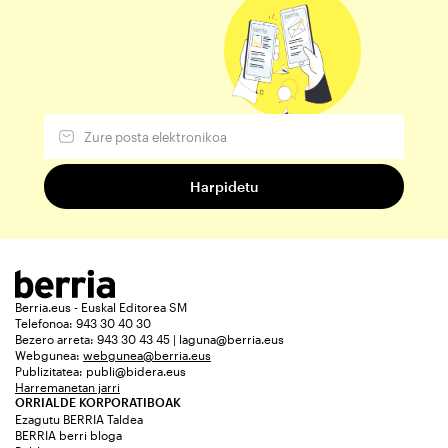
Berria.eus - Euskal Editorea SM
Telefonoa: 943 30 40 30
Bezero arreta: 943 30 43 45 | laguna@berria.eus
Webgunea:
webgunea@berria.eus
Publizitatea:
publi@bidera.eus
Harremanetan jarri
ORRIALDE KORPORATIBOAK
Ezagutu BERRIA Taldea
BERRIA berri bloga