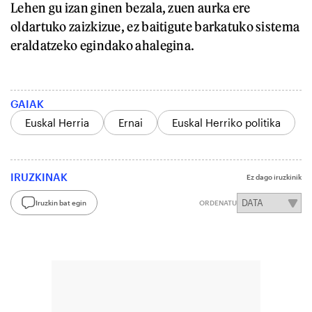
Lehen gu izan ginen bezala, zuen aurka ere
oldartuko zaizkizue, ez baitigute barkatuko sistema
eraldatzeko egindako ahalegina.
GAIAK
Euskal Herria
Ernai
Euskal Herriko politika
IRUZKINAK
Ez dago iruzkinik
Iruzkin bat egin
ORDENATU