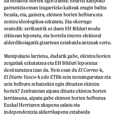
da hirukote horrek egin duena: neurriz kanpoko
garrantzia eman izugarrizko kalteak eragin balitu
bezala, eta, gainera, ekimen horien helburu eta
zentzu ideologikoa ezkutatu. Eta okerrago
oraindik: zerikusirik ez duen EH Bilduri modu
zikinean leporatu, eta horrela interes elektoral
alderdikoiagatik gizartean eztabaida antzuak sortu.
Manipulazio larriena, dudarik gabe, ekintza horien
zergatiak ezkutatzea eta EH Bilduri leporatuz
desitxuratzea izan da. Noiz esan du
El Correo
-k,
El Diario Vasco
-k edo ETBk zein testuingurutan eta
zein helburu zehatzekin egin dituzten ekintza
horiek? Zenbatetan aipatu dituzte ekintza horien
larritasuna, aipatu gabe ekimen horien helburua
Euskal Herriaren ukapena salatu eta
independentzia aldarrikapena eztabaida