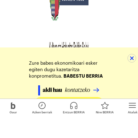
Zure babes ekonomikoari esker
egiten dugu kazetaritza
konprometitua.
BABESTU BERRIA
Egin zure ekarpena
Gaur
Azken berriak
Entzun BERRIA
Nire BERRIA
Atalak