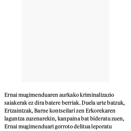
Ernai mugimenduaren aurkako kriminalizazio
saiakerak ez dira batere berriak. Duela urte batzuk,
Ertzaintzak, Barne kontseilari zen Erkorekaren
laguntza zuzenarekin, kanpaina bat bideratu zuen,
Ernai mugimenduari gorroto delitua leporatu