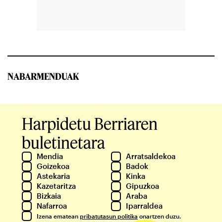
NABARMENDUAK
Harpidetu Berriaren
buletinetara
Mendia
Arratsaldekoa
Goizekoa
Badok
Astekaria
Kinka
Kazetaritza
Gipuzkoa
Bizkaia
Araba
Nafarroa
Iparraldea
Izena ematean
pribatutasun politika
onartzen duzu.