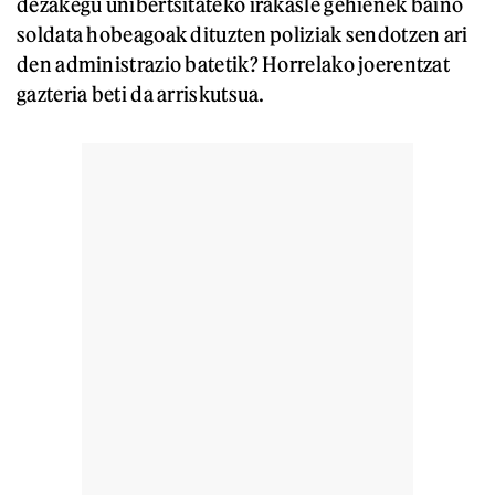
dezakegu unibertsitateko irakasle gehienek baino
soldata hobeagoak dituzten poliziak sendotzen ari
den administrazio batetik? Horrelako joerentzat
gazteria beti da arriskutsua.