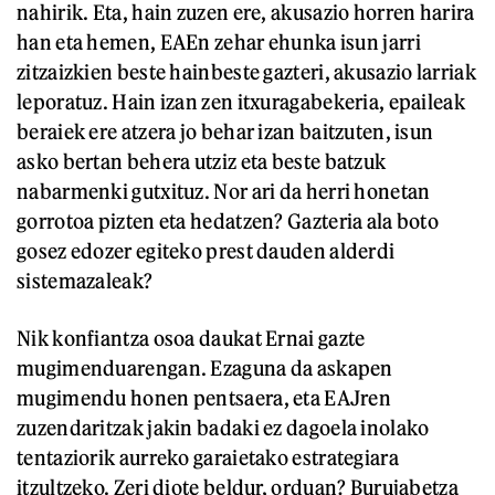
nahirik. Eta, hain zuzen ere, akusazio horren harira
han eta hemen, EAEn zehar ehunka isun jarri
zitzaizkien beste hainbeste gazteri, akusazio larriak
leporatuz. Hain izan zen itxuragabekeria, epaileak
beraiek ere atzera jo behar izan baitzuten, isun
asko bertan behera utziz eta beste batzuk
nabarmenki gutxituz. Nor ari da herri honetan
gorrotoa pizten eta hedatzen? Gazteria ala boto
gosez edozer egiteko prest dauden alderdi
sistemazaleak?
Nik konfiantza osoa daukat Ernai gazte
mugimenduarengan. Ezaguna da askapen
mugimendu honen pentsaera, eta EAJren
zuzendaritzak jakin badaki ez dagoela inolako
tentaziorik aurreko garaietako estrategiara
itzultzeko. Zeri diote beldur, orduan? Burujabetza