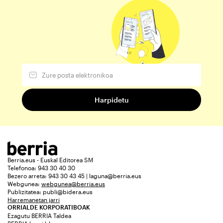
Berria.eus - Euskal Editorea SM
Telefonoa: 943 30 40 30
Bezero arreta: 943 30 43 45 | laguna@berria.eus
Webgunea:
webgunea@berria.eus
Publizitatea:
publi@bidera.eus
Harremanetan jarri
ORRIALDE KORPORATIBOAK
Ezagutu BERRIA Taldea