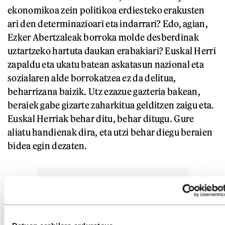
ekonomikoa zein politikoa erdiesteko erakusten
ari den determinazioari eta indarrari? Edo, agian,
Ezker Abertzaleak borroka molde desberdinak
uztartzeko hartuta daukan erabakiari? Euskal Herri
zapaldu eta ukatu batean askatasun nazional eta
sozialaren alde borrokatzea ez da delitua,
beharrizana baizik. Utz ezazue gazteria bakean,
beraiek gabe gizarte zaharkitua gelditzen zaigu eta.
Euskal Herriak behar ditu, behar ditugu. Gure
aliatu handienak dira, eta utzi behar diegu beraien
bidea egin dezaten.