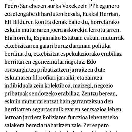
Pedro Sanchezen aurka Voxek zein PPk egunero
eta etengabe diharduten bezala, Euskal Herrian,
EH Bilduren kontra denak balio du, horretarako
eskuin muturraren joera askorekin lerrotu arren.
Eta horrela, Espainiako Estatuan eskuin muturrak
etxebizitzaren gaiari buruz daraman politika
berdina du, etxebizitza espekulaziorako erabiliaz
herritarren egonezina larriagotuz. Edo
osasungintza pribatizatzen jarraitzen dute
eskumaren filosofiari jarraiki, eta zaintza
indibiduala zein kolektiboa, maizegi, negozio
pribatuak sendotzeko erabiliaz. Zentzu berean,
eskuin muturrarentzat hain garrantzitsua den
herritarren segurtasunik ezaren sentsazioa lehen
lerroan jarri eta Poliziaren funtzioa lehenesteko
saiakera berezia nabaritzen zaie. Zer espero