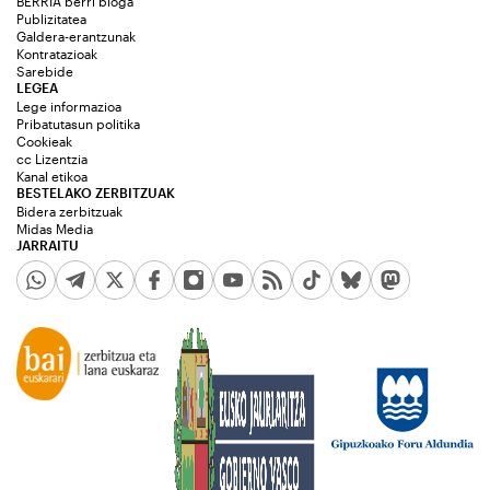
BERRIA berri bloga
Publizitatea
Galdera-erantzunak
Kontratazioak
Sarebide
LEGEA
Lege informazioa
Pribatutasun politika
Cookieak
cc Lizentzia
Kanal etikoa
BESTELAKO ZERBITZUAK
Bidera zerbitzuak
Midas Media
JARRAITU