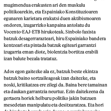
mugimendua erakusten ari den muskulu
politikoarekin, eta Espainiako Konstituzioaren
egunaren karietara erakutsi duen aktibismoaren
ondoren, izugarrizko kanpaina antolatu du
Vocento-EAJ-ETB hirukoteak. Sinbolo faxista
batzuk desagerrarazteari, hiru Espainiako bandera
kentzeari eta pintada batzuk egiteari garrantzi
izugarria eman diote, biolentzia bortitza erabili
izan balute bezala tratatuz.
Ados egon gaitezke ala ez, batzuk beste ekintza
batzuk baino sortzaileagoak izan daitezke, eta
noski, kritikatzea ere zilegi da. Baina bere tamainan
eta daukan garrantzia neurtuz. Ezin daitekeena da
gertaera horiek helburu politiko jakin batzuen
mesedetan manipulatu eta desitxuratzea. Eta hori