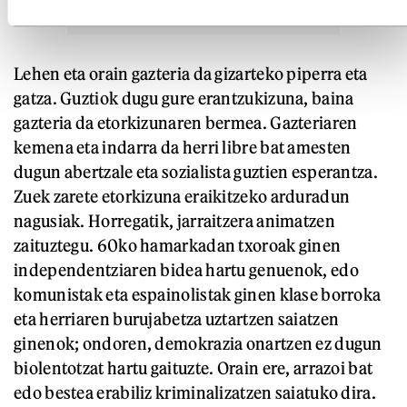
Lehen eta orain gazteria da gizarteko piperra eta
gatza. Guztiok dugu gure erantzukizuna, baina
gazteria da etorkizunaren bermea. Gazteriaren
kemena eta indarra da herri libre bat amesten
dugun abertzale eta sozialista guztien esperantza.
Zuek zarete etorkizuna eraikitzeko arduradun
nagusiak. Horregatik, jarraitzera animatzen
zaituztegu. 60ko hamarkadan txoroak ginen
independentziaren bidea hartu genuenok, edo
komunistak eta espainolistak ginen klase borroka
eta herriaren burujabetza uztartzen saiatzen
ginenok; ondoren, demokrazia onartzen ez dugun
biolentotzat hartu gaituzte. Orain ere, arrazoi bat
edo bestea erabiliz kriminalizatzen saiatuko dira.