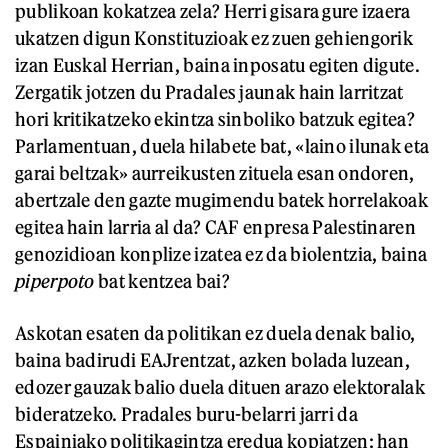
publikoan kokatzea zela? Herri gisara gure izaera
ukatzen digun Konstituzioak ez zuen gehiengorik
izan Euskal Herrian, baina inposatu egiten digute.
Zergatik jotzen du Pradales jaunak hain larritzat
hori kritikatzeko ekintza sinboliko batzuk egitea?
Parlamentuan, duela hilabete bat, «laino ilunak eta
garai beltzak» aurreikusten zituela esan ondoren,
abertzale den gazte mugimendu batek horrelakoak
egitea hain larria al da? CAF enpresa Palestinaren
genozidioan konplize izatea ez da biolentzia, baina
piperpoto
bat kentzea bai?
Askotan esaten da politikan ez duela denak balio,
baina badirudi EAJrentzat, azken bolada luzean,
edozer gauzak balio duela dituen arazo elektoralak
bideratzeko. Pradales buru-belarri jarri da
Espainiako politikagintza eredua kopiatzen: han