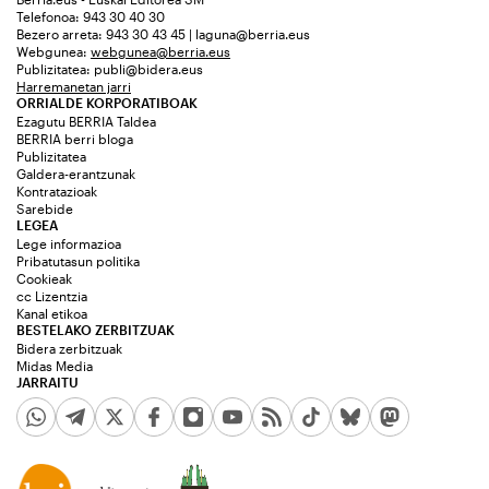
Telefonoa: 943 30 40 30
Bezero arreta: 943 30 43 45 | laguna@berria.eus
Webgunea:
webgunea@berria.eus
Publizitatea:
publi@bidera.eus
Harremanetan jarri
ORRIALDE KORPORATIBOAK
Ezagutu BERRIA Taldea
BERRIA berri bloga
Publizitatea
Galdera-erantzunak
Kontratazioak
Sarebide
LEGEA
Lege informazioa
Pribatutasun politika
Cookieak
cc Lizentzia
Kanal etikoa
BESTELAKO ZERBITZUAK
Bidera zerbitzuak
Midas Media
JARRAITU