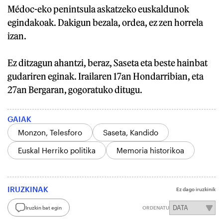
Médoc-eko penintsula askatzeko euskaldunok
egindakoak. Dakigun bezala, ordea, ez zen horrela
izan.
Ez ditzagun ahantzi, beraz, Saseta eta beste hainbat
gudariren eginak. Irailaren 17an Hondarribian, eta
27an Bergaran, gogoratuko ditugu.
GAIAK
Monzon, Telesforo
Saseta, Kandido
Euskal Herriko politika
Memoria historikoa
IRUZKINAK
Ez dago iruzkinik
Iruzkin bat egin
ORDENATU