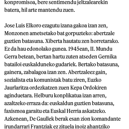
konpromisoa, bere sentimendu jeltzalearekin
batera, hil arte mantendu zuen.
Jose Luis Elkoro ezagutu izana gakoa izan zen,
Monzonen ametsetako bat gorpuzteko: abertzale
guztien batasuna. Xiberta hautatu zen horretarako.
Ez da hau edonolako gunea. 1945ean, II. Mundu
Gerra betean, bertan hartu zuten atseden Gernika
batailoi euskalduneko gudariek. Bertako batasuna,
gainera, zabalagoa izan zen. Abertzaleez gain,
sozialista eta komunistak batu ziren, Euzko
Jaurlaritza ordezkatzen zuen Kepa Ordokiren
aginduetara. Helburu konplikatua izan arren,
azaltzeko erraza da: euskaldun guztien batasuna,
faxismoa garaitu eta Euskal Herria askatzeko.
Azkenean, De Gaullek berak esan zion komandante
irundarrari Frantziak ez zituela inoiz ahantziko