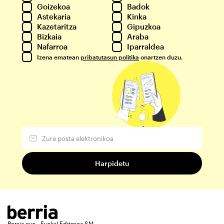
Goizekoa
Badok
Astekaria
Kinka
Kazetaritza
Gipuzkoa
Bizkaia
Araba
Nafarroa
Iparraldea
Izena ematean
pribatutasun politika
onartzen duzu.
Berria.eus - Euskal Editorea SM