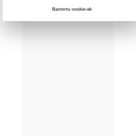
hau onartuz gero, teknologia hori erabiltzeko baimen
esplizitua ematen diguzu.
Gehiago irakurri
Baztertu cookie-ak