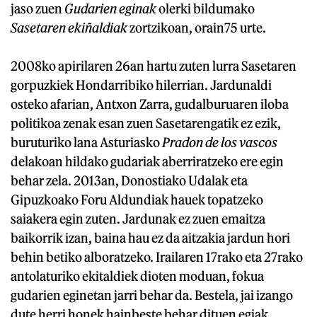
jaso zuen
Gudarien eginak
olerki bildumako
Sasetaren ekiñaldiak
zortzikoan, orain75 urte.
2008ko apirilaren 26an hartu zuten lurra Sasetaren
gorpuzkiek Hondarribiko hilerrian. Jardunaldi
osteko afarian, Antxon Zarra, gudalburuaren iloba
politikoa zenak esan zuen Sasetarengatik ez ezik,
buruturiko lana Asturiasko
Pradon de los vascos
delakoan hildako gudariak aberriratzeko ere egin
behar zela. 2013an, Donostiako Udalak eta
Gipuzkoako Foru Aldundiak hauek topatzeko
saiakera egin zuten. Jardunak ez zuen emaitza
baikorrik izan, baina hau ez da aitzakia jardun hori
behin betiko alboratzeko. Irailaren 17rako eta 27rako
antolaturiko ekitaldiek dioten moduan, fokua
gudarien eginetan jarri behar da. Bestela, jai izango
dute herri honek hainbeste behar dituen egiak,