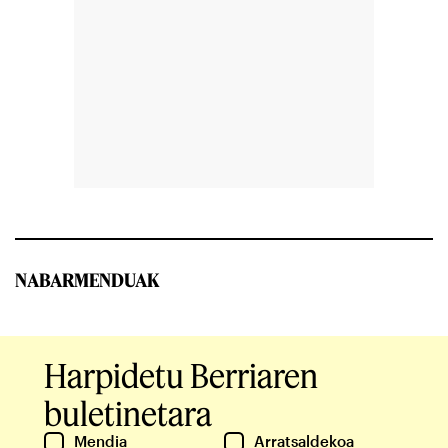
NABARMENDUAK
Harpidetu Berriaren
buletinetara
Mendia
Arratsaldekoa