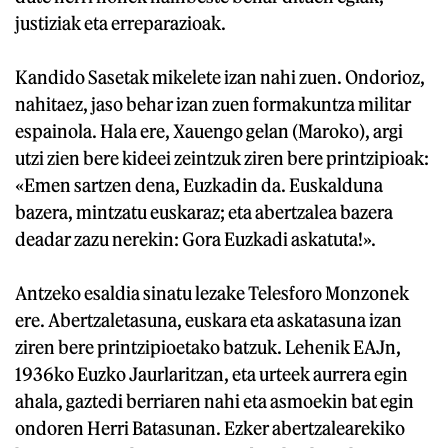
justiziak eta erreparazioak.
Kandido Sasetak mikelete izan nahi zuen. Ondorioz,
nahitaez, jaso behar izan zuen formakuntza militar
espainola. Hala ere, Xauengo gelan (Maroko), argi
utzi zien bere kideei zeintzuk ziren bere printzipioak:
«Emen sartzen dena, Euzkadin da. Euskalduna
bazera, mintzatu euskaraz; eta abertzalea bazera
deadar zazu nerekin: Gora Euzkadi askatuta!».
Antzeko esaldia sinatu lezake Telesforo Monzonek
ere. Abertzaletasuna, euskara eta askatasuna izan
ziren bere printzipioetako batzuk. Lehenik EAJn,
1936ko Euzko Jaurlaritzan, eta urteek aurrera egin
ahala, gaztedi berriaren nahi eta asmoekin bat egin
ondoren Herri Batasunan. Ezker abertzalearekiko