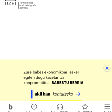
Zure babes ekonomikoari esker
egiten dugu kazetaritza
konprometitua.
BABESTU BERRIA
Egin zure ekarpena