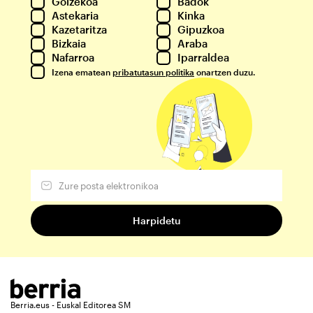
Goizekoa
Badok
Astekaria
Kinka
Kazetaritza
Gipuzkoa
Bizkaia
Araba
Nafarroa
Iparraldea
Izena ematean
pribatutasun politika
onartzen duzu.
Berria.eus - Euskal Editorea SM