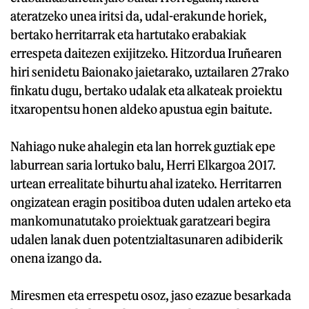
ateratzeko unea iritsi da, udal-erakunde horiek,
bertako herritarrak eta hartutako erabakiak
errespeta daitezen exijitzeko. Hitzordua Iruñearen
hiri senidetu Baionako jaietarako, uztailaren 27rako
finkatu dugu, bertako udalak eta alkateak proiektu
itxaropentsu honen aldeko apustua egin baitute.
Nahiago nuke ahalegin eta lan horrek guztiak epe
laburrean saria lortuko balu, Herri Elkargoa 2017.
urtean errealitate bihurtu ahal izateko. Herritarren
ongizatean eragin positiboa duten udalen arteko eta
mankomunatutako proiektuak garatzeari begira
udalen lanak duen potentzialtasunaren adibiderik
onena izango da.
Miresmen eta errespetu osoz, jaso ezazue besarkada