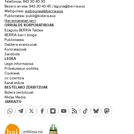
Telefonoa: 943 30 40 30
Bezero arreta: 943 30 43 45 | laguna@berria.eus
Webgunea:
webgunea@berria.eus
Publizitatea:
publi@bidera.eus
Harremanetan jarri
ORRIALDE KORPORATIBOAK
Ezagutu BERRIA Taldea
BERRIA berri bloga
Publizitatea
Galdera-erantzunak
Kontratazioak
Sarebide
LEGEA
Lege informazioa
Pribatutasun politika
Cookieak
cc Lizentzia
Kanal etikoa
BESTELAKO ZERBITZUAK
Bidera zerbitzuak
Midas Media
JARRAITU