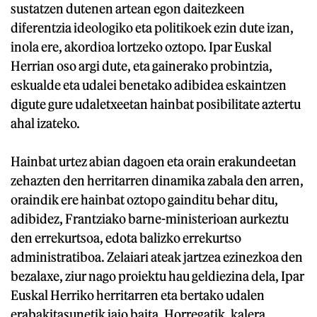
sustatzen dutenen artean egon daitezkeen
diferentzia ideologiko eta politikoek ezin dute izan,
inola ere, akordioa lortzeko oztopo. Ipar Euskal
Herrian oso argi dute, eta gainerako probintzia,
eskualde eta udalei benetako adibidea eskaintzen
digute gure udaletxeetan hainbat posibilitate aztertu
ahal izateko.
Hainbat urtez abian dagoen eta orain erakundeetan
zehazten den herritarren dinamika zabala den arren,
oraindik ere hainbat oztopo gainditu behar ditu,
adibidez, Frantziako barne-ministerioan aurkeztu
den errekurtsoa, edota balizko errekurtso
administratiboa. Zelaiari ateak jartzea ezinezkoa den
bezalaxe, ziur nago proiektu hau geldiezina dela, Ipar
Euskal Herriko herritarren eta bertako udalen
erabakitasunetik jaio baita. Horregatik, kalera