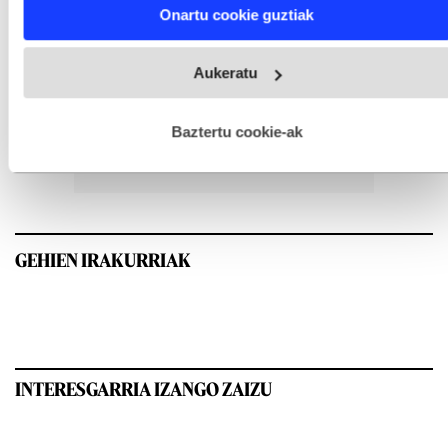
Find out more about how your personal data is processed
Onartu cookie guztiak
and set your preferences in the
details section
.
Webgune honek cookie propioak eta hirugarrenen cookie-
Aukeratu
fitxategiak erabiltzen ditu. Zure esperientzia eta zerbitzuak
hobetzeko asmoz, cookie teknologiaz baliatzen gara. Ohar
hau onartuz gero, teknologia hori erabiltzeko baimen
esplizitua ematen diguzu.
Gehiago irakurri
Baztertu cookie-ak
GEHIEN IRAKURRIAK
INTERESGARRIA IZANGO ZAIZU