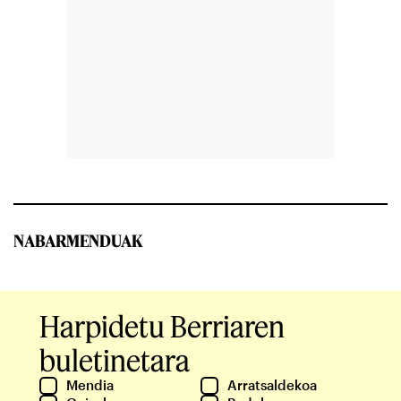
NABARMENDUAK
Harpidetu Berriaren
buletinetara
Mendia
Arratsaldekoa