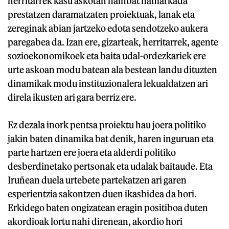
herritarrek kasu askotan hainbat hamarkada
prestatzen daramatzaten proiektuak, lanak eta
zereginak abian jartzeko edota sendotzeko aukera
paregabea da. Izan ere, gizarteak, herritarrek, agente
sozioekonomikoek eta baita udal-ordezkariek ere
urte askoan modu batean ala bestean landu dituzten
dinamikak modu instituzionalera lekualdatzen ari
direla ikusten ari gara berriz ere.
Ez dezala inork pentsa proiektu hau joera politiko
jakin baten dinamika bat denik, haren inguruan eta
parte hartzen ere joera eta alderdi politiko
desberdinetako pertsonak eta udalak baitaude. Eta
Iruñean duela urtebete partekatzen ari garen
esperientzia sakontzen duen ikasbidea da hori.
Erkidego baten ongizatean eragin positiboa duten
akordioak lortu nahi direnean, akordio hori