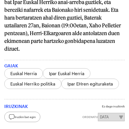
bat Ipar Euskal Herriko anai-arreba guztiek, eta
bereziki nafarrek eta Baionako hiri senidetuak. Eta
hara bertaratzen ahal diren guztiei, Baterak
uztailaren 27an, Baionan (19:00etan, Xaho Pelletier
pentzean), Herri-Elkargoaren alde antolatzen duen
ekimenean parte hartzeko gonbidapena luzatzen
dizuet.
GAIAK
Euskal Herria
Ipar Euskal Herria
Euskal Herriko politika
Ipar EHren egituraketa
IRUZKINAK
Ez dago iruzkinik
Iruzkin bat egin
ORDENATU