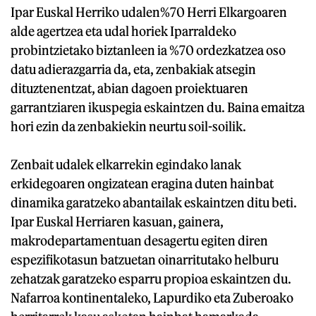
Ipar Euskal Herriko udalen%70 Herri Elkargoaren
alde agertzea eta udal horiek Iparraldeko
probintzietako biztanleen ia %70 ordezkatzea oso
datu adierazgarria da, eta, zenbakiak atsegin
dituztenentzat, abian dagoen proiektuaren
garrantziaren ikuspegia eskaintzen du. Baina emaitza
hori ezin da zenbakiekin neurtu soil-soilik.
Zenbait udalek elkarrekin egindako lanak
erkidegoaren ongizatean eragina duten hainbat
dinamika garatzeko abantailak eskaintzen ditu beti.
Ipar Euskal Herriaren kasuan, gainera,
makrodepartamentuan desagertu egiten diren
espezifikotasun batzuetan oinarritutako helburu
zehatzak garatzeko esparru propioa eskaintzen du.
Nafarroa kontinentaleko, Lapurdiko eta Zuberoako