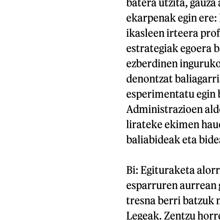
batera utzita, gauza
ekarpenak egin ere:
ikasleen irteera pro
estrategiak egoera 
ezberdinen inguruko 
denontzat baliagarri
esperimentatu egin 
Administrazioen alde
lirateke ekimen haue
baliabideak eta bide
Bi: Egituraketa alor
esparruren aurrean 
tresna berri batzuk
Legeak. Zentzu horre