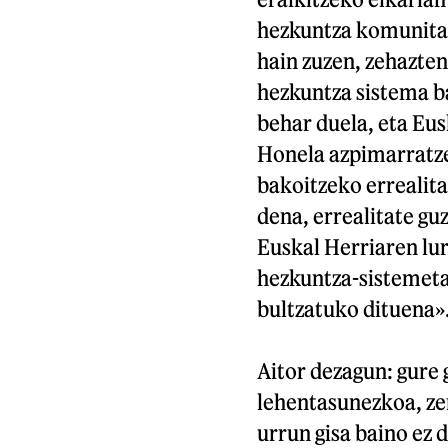
hezkuntza komunitat
hain zuzen, zehazten
hezkuntza sistema b
behar duela, eta Eus
Honela azpimarratz
bakoitzeko errealita
dena, errealitate g
Euskal Herriaren lur
hezkuntza-sistemeta
bultzatuko dituena»
Aitor dezagun: gure g
lehentasunezkoa, ze
urrun gisa baino ez d