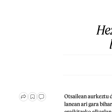
Hez
Otsailean aurkeztu 
lanean ari gara bih
eraikitzeko elkarlan