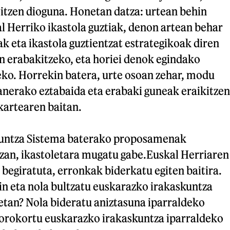
itzen dioguna. Honetan datza: urtean behin
l Herriko ikastola guztiak, denon artean behar
k eta ikastola guztientzat estrategikoak diren
n erabakitzeko, eta horiei denok egindako
ko. Horrekin batera, urte osoan zehar, modu
anerako eztabaida eta erabaki guneak eraikitzen
lkartearen baitan.
kuntza Sistema baterako proposamenak
izan, ikastoletara mugatu gabe.Euskal Herriaren
k begiratuta, erronkak biderkatu egiten baitira.
in eta nola bultzatu euskarazko irakaskuntza
tan? Nola bideratu aniztasuna iparraldeko
 orokortu euskarazko irakaskuntza iparraldeko