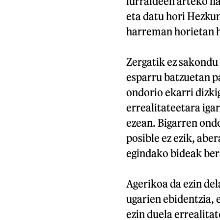
lurraldeen arteko h
eta datu hori Hezku
harreman horietan h
Zergatik ez sakondu 
esparru batzuetan pa
ondorio ekarri dizkig
errealitateetara igar
ezean. Bigarren ondo
posible ez ezik, aber
egindako bideak ber
Agerikoa da ezin del
ugarien ebidentzia, 
ezin duela errealitat