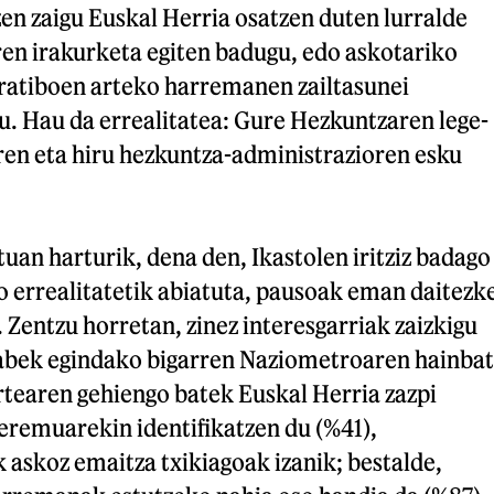
n zaigu Euskal Herria osatzen duten lurralde
ren irakurketa egiten badugu, edo askotariko
tratiboen arteko harremanen zailtasunei
u. Hau da errealitatea: Gure Hezkuntzaren lege-
ren eta hiru hezkuntza-administrazioren esku
an harturik, dena den, Ikastolen iritziz badago
o errealitatetik abiatuta, pausoak eman daitezk
 Zentzu horretan, zinez interesgarriak zaizkigu
abek egindako bigarren Naziometroaren hainbat
rtearen gehiengo batek Euskal Herria zazpi
eremuarekin identifikatzen du (%41),
askoz emaitza txikiagoak izanik; bestalde,