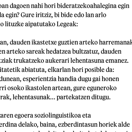
oan dagoen nahi hori bideratzekoahalegina egin
 egin? Gure iritziz, bi bide edo lan arlo
o lituzke aipatutako Legeak:
an, dauden ikastetxe guztien arteko harremana
en arteko sareak hedatzea bultzatuz, dauden
tziak trukatzeko aukerari lehentasuna emanez.
tatetik abiatuta, elkarlan hori posible da:
rdunean, esperientzia handia dugu gai honen
rri osoko ikastolen artean, gure eguneroko
rak, lehentasunak... partekatzen ditugu.
zaren egoera soziolinguistikoa eta
erdina delako, baina, ezberdintasun horiek alde