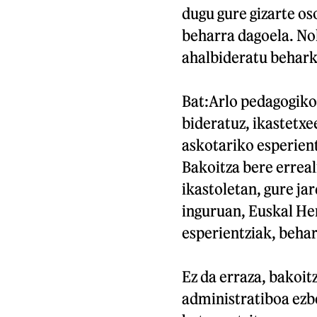
dugu gure gizarte os
beharra dagoela. Nola
ahalbideratu behark
Bat:Arlo pedagogiko
bideratuz, ikastetxe
askotariko esperien
Bakoitza bere erreali
ikastoletan, gure ja
inguruan, Euskal He
esperientziak, behar
Ez da erraza, bakoit
administratiboa ezb