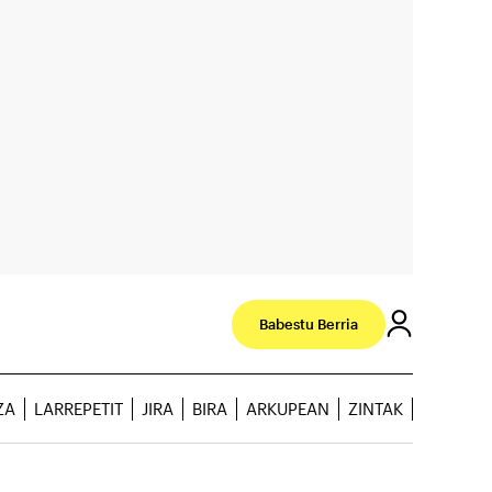
Babestu Berria
ZA
LARREPETIT
JIRA
BIRA
ARKUPEAN
ZINTAK