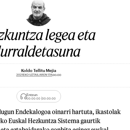
kuntza legea eta
lurraldetasuna
Koldo Tellitu Mejia
2021EKO UZTAILAREN 17A
00:00
Entzun
00:00:00
00:00:00
dugun Endekalogoa oinarri hartuta, ikastolak
arko Euskal Hezkuntza Sistema gaurtik
 eta eztabaidarako gonbita eginez euskal