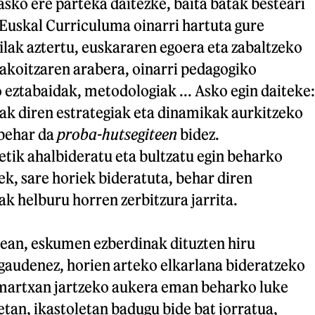
 asko ere parteka daitezke, baita batak besteari
 Euskal Curriculuma oinarri hartuta gure
filak aztertu, euskararen egoera eta zabaltzeko
bakoitzaren arabera, oinarri pedagogiko
eztabaidak, metodologiak ... Asko egin daiteke:
ak diren estrategiak eta dinamikak aurkitzeko
behar da
proba-hutsegiteen
bidez.
tik ahalbideratu eta bultzatu egin beharko
k, sare horiek bideratuta, behar diren
ak helburu horren zerbitzura jarrita.
rean, eskumen ezberdinak dituzten hiru
gaudenez, horien arteko elkarlana bideratzeko
 martxan jartzeko aukera eman beharko luke
tan, ikastoletan badugu bide bat jorratua,