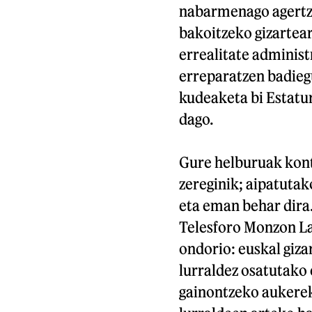
nabarmenago agertze
bakoitzeko gizartea
errealitate adminis
erreparatzen badieg
kudeaketa bi Estatu
dago.
Gure helburuak kontu
zereginik; aipatutak
eta eman behar dira.
Telesforo Monzon L
ondorio: euskal giza
lurraldez osatutako 
gainontzeko aukerek 