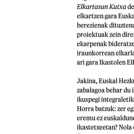
Elkartasun Kutxa
de
elkartzen gara Euska
berezienak dituztena
proiektuak zein dire
ekarpenak bideratze
iraunkorrean elkarl
ari gara Ikastolen E
Jakina, Euskal Hez
zabalagoa behar du 
ikuspegi integraleti
Horra batzuk: zer eg
eremu ez euskaldune
ikastetxeetan? Nola