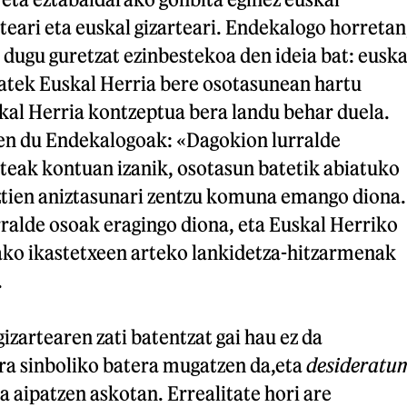
eari eta euskal gizarteari. Endekalogo horretan
 dugu guretzat ezinbestekoa den ideia bat: euska
atek Euskal Herria bere osotasunean hartu
kal Herria kontzeptua bera landu behar duela.
en du Endekalogoak: «Dagokion lurralde
teak kontuan izanik, osotasun batetik abiatuko
uztien aniztasunari zentzu komuna emango diona.
ralde osoak eragingo diona, eta Euskal Herriko
ko ikastetxeen arteko lankidetza-hitzarmenak
.
izartearen zati batentzat gai hau ez da
ra sinboliko batera mugatzen da,eta
desideratu
a aipatzen askotan. Errealitate hori are