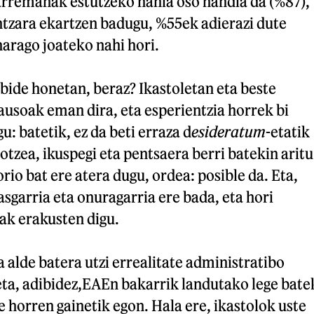
arremanak estutzeko nahia oso handia da (%87),
ntzara ekartzen badugu, %55ek adierazi dute
arago joateko nahi hori.
bide honetan, beraz? Ikastoletan eta beste
usoak eman dira, eta esperientzia horrek bi
u: batetik, ez da beti erraza d
esideratum
-etatik
otzea, ikuspegi eta pentsaera berri batekin aritu
rio bat ere atera dugu, ordea: posible da. Eta,
asgarria eta onuragarria ere bada, eta hori
ak erakusten digu.
a alde batera utzi errealitate administratibo
eta, adibidez,EAEn bakarrik landutako lege bate
e horren gainetik egon. Hala ere, ikastolok uste