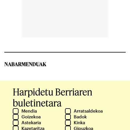
NABARMENDUAK
Harpidetu Berriaren
buletinetara
Mendia
Arratsaldekoa
Goizekoa
Badok
Astekaria
Kinka
Kazetaritza
Gipuzkoa