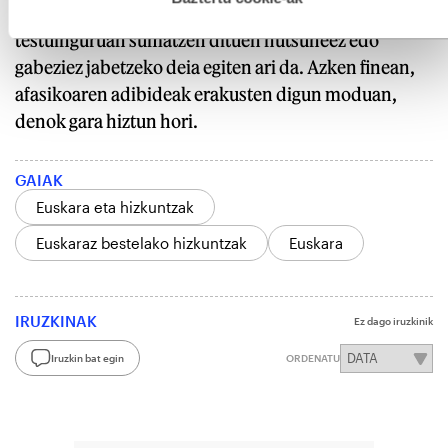
ezintasunaren seinalea ematen digu edo, agian (bere)
testuinguruan sumatzen dituen hutsuneez edo
gabeziez jabetzeko deia egiten ari da. Azken finean,
afasikoaren adibideak erakusten digun moduan,
denok gara hiztun hori.
GAIAK
Euskara eta hizkuntzak
Euskaraz bestelako hizkuntzak
Euskara
IRUZKINAK
Ez dago iruzkinik
Iruzkin bat egin
ORDENATU