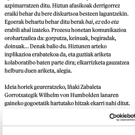
azpimarratzen ditu. Hiztun afasikoak derrigorrez
eraiki behar du bere diskurtsoa besteen laguntzekin.
Egoerak behartu behar ditu berak
bai
,
ez
edo
eta
erabili ahal izateko. Prozesu honetan komunikazioa
orohartzailea da: gorputza, keinuak, begiradak,
doinuak... Denak balio du. Hiztunen arteko
inplikazioa erabatekoa da, eta guztiak ariketa
kolaboratibo baten parte dira; elkarrizketa gauzatzea
helburu duen ariketa, alegia.
Ideia horiek geureratzeko, Iñaki Zabaleta
Gorrotxategik Wilhelm von Humbolden lanaren
gaineko gogoetatik hartutako hitzak ekarri nahi ditut.
Zabaletaren iritziz, Humboldtentzat hizkuntza izaera
sozial gisa ezaugarritzen duen elementua litzateke.
«Hizkuntza ez da subjektu bakar bati loturiko zerbait