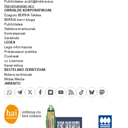
Publizitatea:
publi@bidera.eus
Harremanetan jarri
ORRIALDE KORPORATIBOAK
Ezagutu BERRIA Taldea
BERRIA berri bloga
Publizitatea
Galdera-erantzunak
Kontratazioak
Sarebide
LEGEA
Lege informazioa
Pribatutasun politika
Cookieak
cc Lizentzia
Kanal etikoa
BESTELAKO ZERBITZUAK
Bidera zerbitzuak
Midas Media
JARRAITU