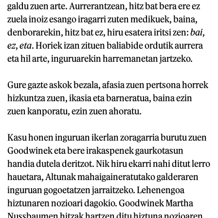
galdu zuen arte. Aurrerantzean, hitz bat bera ere ez
zuela inoiz esango iragarri zuten medikuek, baina,
denborarekin, hitz bat ez, hiru esatera iritsi zen:
bai
,
ez
,
eta
. Horiek izan zituen baliabide ordutik aurrera
eta hil arte, inguruarekin harremanetan jartzeko.
Gure gazte askok bezala, afasia zuen pertsona horrek
hizkuntza zuen, ikasia eta barneratua, baina ezin
zuen kanporatu, ezin zuen ahoratu.
Kasu honen inguruan ikerlan zoragarria burutu zuen
Goodwinek eta bere irakaspenek gaurkotasun
handia dutela deritzot. Nik hiru ekarri nahi ditut lerro
hauetara, Altunak mahaigaineratutako galderaren
inguruan gogoetatzen jarraitzeko. Lehenengoa
hiztunaren nozioari dagokio. Goodwinek Martha
Nussbaumen hitzak hartzen ditu hiztuna nozioaren