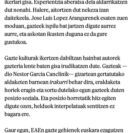
ikerlari gisa. Esperientzia aberatsa dela aldarrikatzen
dut nonahi. Halere, aitortzen dut nekeza izan
daitekeela. Jose Luis Lopez Arangurenek esaten zuen
moduan, gazteek ispilu bat jartzen digute aurrez
aurre, eta askotan ikusten duguna ez da gure
gustukoa.
Gazte kulturak ikertzen dabiltzan hainbat autorek
gazteria lente baten gisa irudikatzen dute. Gazteak —
dio Nestor Garcia Canclinik— gizartean gertatutako
aldaketen barnean
irakurri
behar dira, eraldaketa
horiek eragin eta sortu dutelako egun gazteek duten
posizio soziala. Eta posizio horretatik hitz egiten
digute ozen, helduok interpelatuak sentitzen ez
bagara ere.
Gaur egun, EAEn gazte gehienek euskara ezagutzen