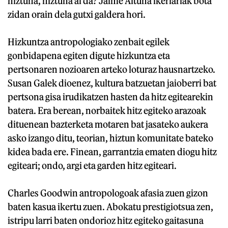
hiztuna, hiztuna al da? Jaime Altuna ikerlariak bota
zidan orain dela gutxi galdera hori.
Hizkuntza antropologiako zenbait egilek
gonbidapena egiten digute hizkuntza eta
pertsonaren nozioaren arteko loturaz hausnartzeko.
Susan Galek dioenez, kultura batzuetan jaioberri bat
pertsona gisa irudikatzen hasten da hitz egitearekin
batera. Era berean, norbaitek hitz egiteko arazoak
dituenean bazterketa motaren bat jasateko aukera
asko izango ditu, teorian, hiztun komunitate bateko
kidea bada ere. Finean, garrantzia ematen diogu hitz
egiteari; ondo, argi eta garden hitz egiteari.
Charles Goodwin antropologoak afasia zuen gizon
baten kasua ikertu zuen. Abokatu prestigiotsua zen,
istripu larri baten ondorioz hitz egiteko gaitasuna