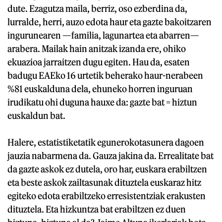
dute. Ezagutza maila, berriz, oso ezberdina da,
lurralde, herri, auzo edota haur eta gazte bakoitzaren
ingurunearen —familia, lagunartea eta abarren—
arabera. Mailak hain anitzak izanda ere, ohiko
ekuazioa jarraitzen dugu egiten. Hau da, esaten
badugu EAEko 16 urtetik beherako haur-nerabeen
%81 euskalduna dela, ehuneko horren inguruan
irudikatu ohi duguna hauxe da: gazte bat = hiztun
euskaldun bat.
Halere, estatistiketatik egunerokotasunera dagoen
jauzia nabarmena da. Gauza jakina da. Errealitate bat
da gazte askok ez dutela, oro har, euskara erabiltzen
eta beste askok zailtasunak dituztela euskaraz hitz
egiteko edota erabiltzeko erresistentziak erakusten
dituztela. Eta hizkuntza bat erabiltzen ez duen