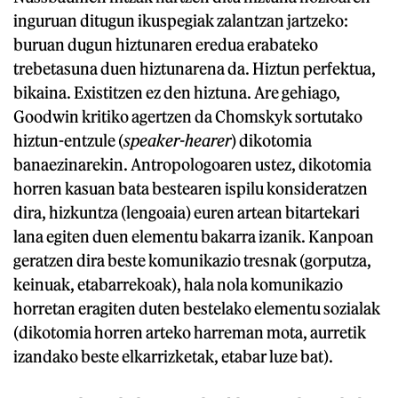
inguruan ditugun ikuspegiak zalantzan jartzeko:
buruan dugun hiztunaren eredua erabateko
trebetasuna duen hiztunarena da. Hiztun perfektua,
bikaina. Existitzen ez den hiztuna. Are gehiago,
Goodwin kritiko agertzen da Chomskyk sortutako
hiztun-entzule (
speaker-hearer
) dikotomia
banaezinarekin. Antropologoaren ustez, dikotomia
horren kasuan bata bestearen ispilu konsideratzen
dira, hizkuntza (lengoaia) euren artean bitartekari
lana egiten duen elementu bakarra izanik. Kanpoan
geratzen dira beste komunikazio tresnak (gorputza,
keinuak, etabarrekoak), hala nola komunikazio
horretan eragiten duten bestelako elementu sozialak
(dikotomia horren arteko harreman mota, aurretik
izandako beste elkarrizketak, etabar luze bat).