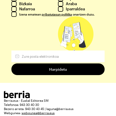
Bizkaia
Araba
Nafarroa
Iparraldea
Izena ematean
pribatutasun politika
onartzen duzu.
Berria.eus - Euskal Editorea SM
Telefonoa: 943 30 40 30
Bezero arreta: 943 30 43 45 | laguna@berria.eus
Webgunea:
webgunea@berria.eus