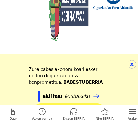
Zure babes ekonomikoari esker
egiten dugu kazetaritza
konprometitua.
BABESTU BERRIA
Egin zure ekarpena
Gaur
Azken berriak
Entzun BERRIA
Nire BERRIA
Atalak