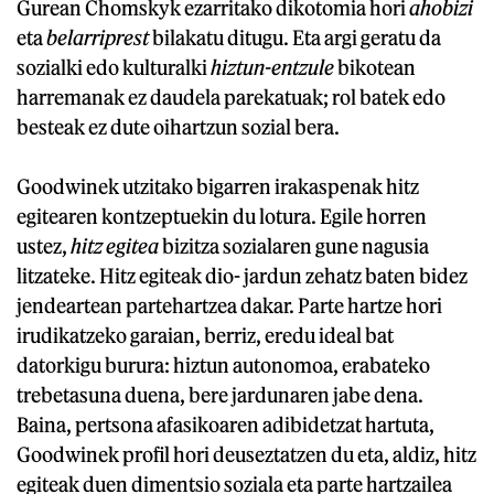
Gurean Chomskyk ezarritako dikotomia hori
ahobizi
eta
belarriprest
bilakatu ditugu. Eta argi geratu da
sozialki edo kulturalki
hiztun-entzule
bikotean
harremanak ez daudela parekatuak; rol batek edo
besteak ez dute oihartzun sozial bera.
Goodwinek utzitako bigarren irakaspenak hitz
egitearen kontzeptuekin du lotura. Egile horren
ustez,
hitz egitea
bizitza sozialaren gune nagusia
litzateke. Hitz egiteak dio- jardun zehatz baten bidez
jendeartean partehartzea dakar. Parte hartze hori
irudikatzeko garaian, berriz, eredu ideal bat
datorkigu burura: hiztun autonomoa, erabateko
trebetasuna duena, bere jardunaren jabe dena.
Baina, pertsona afasikoaren adibidetzat hartuta,
Goodwinek profil hori deuseztatzen du eta, aldiz, hitz
egiteak duen dimentsio soziala eta parte hartzailea