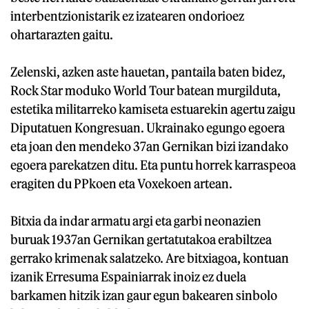
interbentzionistarik ez izatearen ondorioez
ohartarazten gaitu.
Zelenski, azken aste hauetan, pantaila baten bidez,
Rock Star moduko World Tour batean murgilduta,
estetika militarreko kamiseta estuarekin agertu zaigu
Diputatuen Kongresuan. Ukrainako egungo egoera
eta joan den mendeko 37an Gernikan bizi izandako
egoera parekatzen ditu. Eta puntu horrek karraspeoa
eragiten du PPkoen eta Voxekoen artean.
Bitxia da indar armatu argi eta garbi neonazien
buruak 1937an Gernikan gertatutakoa erabiltzea
gerrako krimenak salatzeko. Are bitxiagoa, kontuan
izanik Erresuma Espainiarrak inoiz ez duela
barkamen hitzik izan gaur egun bakearen sinbolo