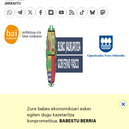
JARRAITU
Zure babes ekonomikoari esker
egiten dugu kazetaritza
konprometitua.
BABESTU BERRIA