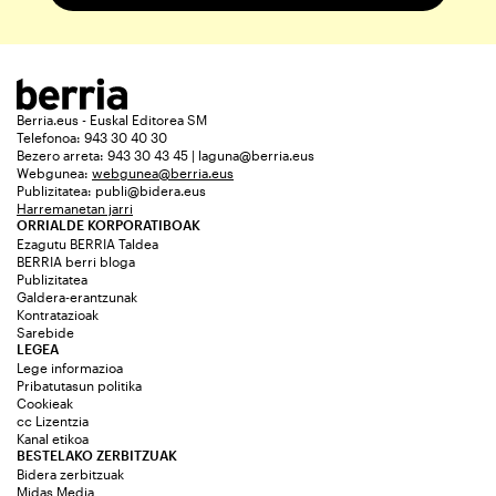
Berria.eus - Euskal Editorea SM
Telefonoa: 943 30 40 30
Bezero arreta: 943 30 43 45 | laguna@berria.eus
Webgunea:
webgunea@berria.eus
Publizitatea:
publi@bidera.eus
Harremanetan jarri
ORRIALDE KORPORATIBOAK
Ezagutu BERRIA Taldea
BERRIA berri bloga
Publizitatea
Galdera-erantzunak
Kontratazioak
Sarebide
LEGEA
Lege informazioa
Pribatutasun politika
Cookieak
cc Lizentzia
Kanal etikoa
BESTELAKO ZERBITZUAK
Bidera zerbitzuak
Midas Media