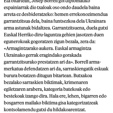
Eta bitartean, Josep Borrell goi diplomatiko
espainiarrak dio txaloak oso ondo daudela baina
arreta ez desbideratzeko: hemen errekonozimendua
garrantzitsua dela, baina funtsezkoa dela Ukrainara
arma astunak bidaltzea. Garrantzitsuena, duela gutxi
Euskal Herriko diru-laguntza gehien jasotzen duen
egunerokoak gogoratzen zigun bezala, zera da:
«Armagintzarako aukera. Euskal armagintza
Ukrainako gerrak eragindako gorakada
garrantzitsurako prestatzen ari da». Borrell arma-
merkatua defendatzen ari da, sarraskiengatik eskuak
burura botatzen ditugun bitartean. Butxakoa
bezalako sarraskien biktimak, krimenaren
egiletzaren arabera, kategoria batekoak edo
bestekoak izango dira. Hala ere, lehen, bigarren edo
bosgarren mailako biktima gisa kategorizatzeak
kontsolamendu gutxi du hildakoarentzat.