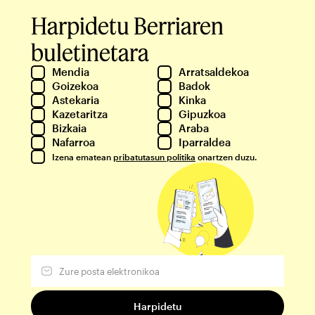
Harpidetu Berriaren
buletinetara
Mendia
Arratsaldekoa
Goizekoa
Badok
Astekaria
Kinka
Kazetaritza
Gipuzkoa
Bizkaia
Araba
Nafarroa
Iparraldea
Izena ematean
pribatutasun politika
onartzen duzu.