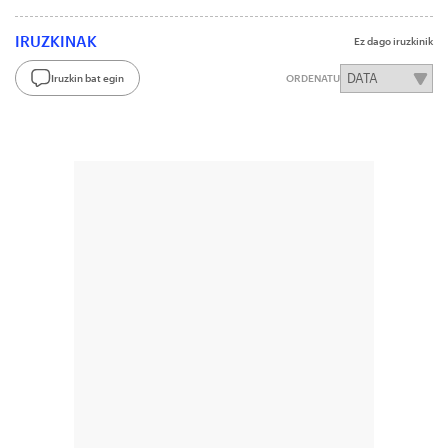
IRUZKINAK
Ez dago iruzkinik
Iruzkin bat egin
ORDENATU