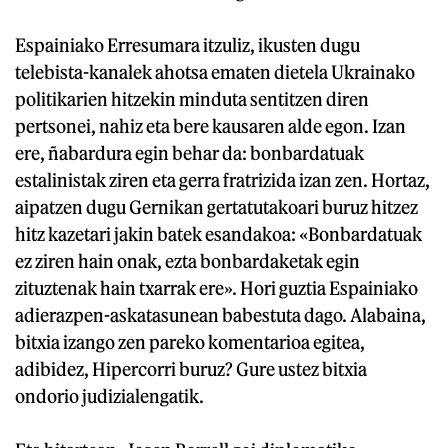
Espainiako Erresumara itzuliz, ikusten dugu
telebista-kanalek ahotsa ematen dietela Ukrainako
politikarien hitzekin minduta sentitzen diren
pertsonei, nahiz eta bere kausaren alde egon. Izan
ere, ñabardura egin behar da: bonbardatuak
estalinistak ziren eta gerra fratrizida izan zen. Hortaz,
aipatzen dugu Gernikan gertatutakoari buruz hitzez
hitz kazetari jakin batek esandakoa: «Bonbardatuak
ez ziren hain onak, ezta bonbardaketak egin
zituztenak hain txarrak ere». Hori guztia Espainiako
adierazpen-askatasunean babestuta dago. Alabaina,
bitxia izango zen pareko komentarioa egitea,
adibidez, Hipercorri buruz? Gure ustez bitxia
ondorio judizialengatik.