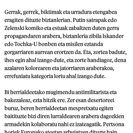
Gerrak, gerrek, biktimak eta urradura etengabea
eragiten dituzte biztanlerian. Putin satrapak edo
Zelenski komiko eta estuak zabaltzen duten gerra
propagandaren arabera, biztanleria zibila Iskander
edo Tochka-U bonben eta misilen eztanda
gorgarriaren aurrean erortzen da. Eta, zortea badute,
ihes egin ahal izango dute, eta zorte handiagoz, dena
azalaren kolorearen eta jatorriaren araberakoa,
errefuxiatu kategoria lortu ahal izango dute.
Bi herrialdeetako mugimendu antimilitarista eta
bakezaleaz, ezta hitzik ere. Zer esan desertoreei
buruz, beren herrialdeetan mespretxatu egiten
baitituzte bizi diren lurraldearen arabera dagozkien
armadekin kolaboratu nahi ez izateagatik. Pertsona
horiek Europako ateetan arbuiatzen dituzte hain