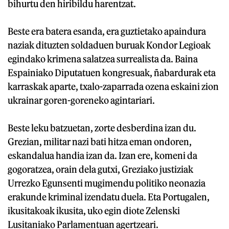
bihurtu den hiribildu harentzat.
Beste era batera esanda, era guztietako apaindura
naziak dituzten soldaduen buruak Kondor Legioak
egindako krimena salatzea surrealista da. Baina
Espainiako Diputatuen kongresuak, ñabardurak eta
karraskak aparte, txalo-zaparrada ozena eskaini zion
ukrainar goren-goreneko agintariari.
Beste leku batzuetan, zorte desberdina izan du.
Grezian, militar nazi bati hitza eman ondoren,
eskandalua handia izan da. Izan ere, komeni da
gogoratzea, orain dela gutxi, Greziako justiziak
Urrezko Egunsenti mugimendu politiko neonazia
erakunde kriminal izendatu duela. Eta Portugalen,
ikusitakoak ikusita, uko egin diote Zelenski
Lusitaniako Parlamentuan agertzeari.