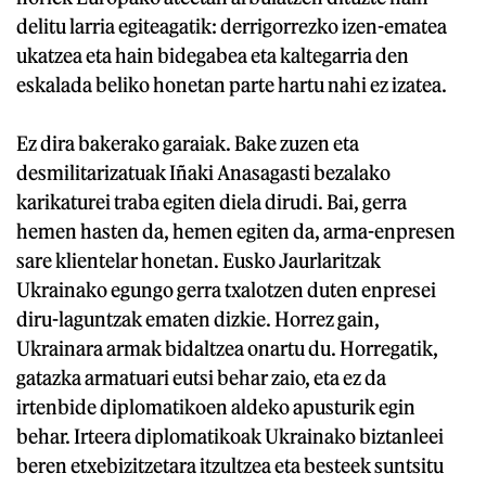
delitu larria egiteagatik: derrigorrezko izen-ematea
ukatzea eta hain bidegabea eta kaltegarria den
eskalada beliko honetan parte hartu nahi ez izatea.
Ez dira bakerako garaiak. Bake zuzen eta
desmilitarizatuak Iñaki Anasagasti bezalako
karikaturei traba egiten diela dirudi. Bai, gerra
hemen hasten da, hemen egiten da, arma-enpresen
sare klientelar honetan. Eusko Jaurlaritzak
Ukrainako egungo gerra txalotzen duten enpresei
diru-laguntzak ematen dizkie. Horrez gain,
Ukrainara armak bidaltzea onartu du. Horregatik,
gatazka armatuari eutsi behar zaio, eta ez da
irtenbide diplomatikoen aldeko apusturik egin
behar. Irteera diplomatikoak Ukrainako biztanleei
beren etxebizitzetara itzultzea eta besteek suntsitu