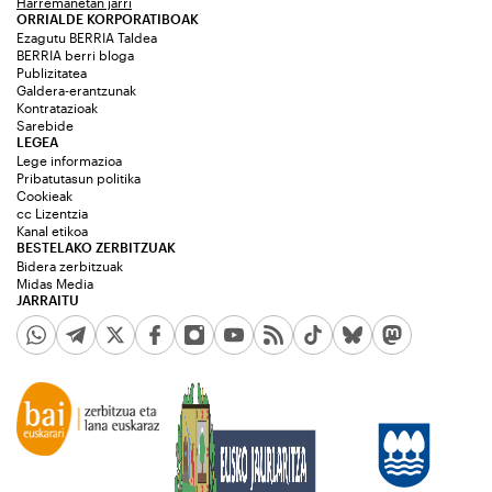
Harremanetan jarri
ORRIALDE KORPORATIBOAK
Ezagutu BERRIA Taldea
BERRIA berri bloga
Publizitatea
Galdera-erantzunak
Kontratazioak
Sarebide
LEGEA
Lege informazioa
Pribatutasun politika
Cookieak
cc Lizentzia
Kanal etikoa
BESTELAKO ZERBITZUAK
Bidera zerbitzuak
Midas Media
JARRAITU