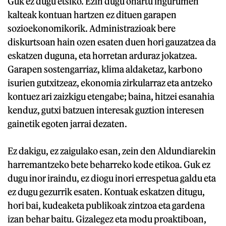
Guk ez dugu etsiko. Ezin dugu onartu ingurumen
kalteak kontuan hartzen ez dituen garapen
sozioekonomikorik. Administrazioak bere
diskurtsoan hain ozen esaten duen hori gauzatzea da
eskatzen duguna, eta horretan arduraz jokatzea.
Garapen sostengarriaz, klima aldaketaz, karbono
isurien gutxitzeaz, ekonomia zirkularraz eta antzeko
kontuez ari zaizkigu etengabe; baina, hitzei esanahia
kenduz, gutxi batzuen interesak guztion interesen
gainetik egoten jarrai dezaten.
Ez dakigu, ez zaigulako esan, zein den Aldundiarekin
harremantzeko bete beharreko kode etikoa. Guk ez
dugu inor iraindu, ez diogu inori errespetua galdu eta
ez dugu gezurrik esaten. Kontuak eskatzen ditugu,
hori bai, kudeaketa publikoak zintzoa eta gardena
izan behar baitu. Gizalegez eta modu proaktiboan,