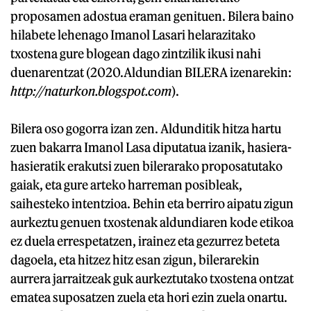
proposamen adostua eraman genituen. Bilera baino
hilabete lehenago Imanol Lasari helarazitako
txostena gure blogean dago zintzilik ikusi nahi
duenarentzat (2020.Aldundian BILERA izenarekin:
http://naturkon.blogspot.com
).
Bilera oso gogorra izan zen. Aldunditik hitza hartu
zuen bakarra Imanol Lasa diputatua izanik, hasiera-
hasieratik erakutsi zuen bilerarako proposatutako
gaiak, eta gure arteko harreman posibleak,
saihesteko intentzioa. Behin eta berriro aipatu zigun
aurkeztu genuen txostenak aldundiaren kode etikoa
ez duela errespetatzen, irainez eta gezurrez beteta
dagoela, eta hitzez hitz esan zigun, bilerarekin
aurrera jarraitzeak guk aurkeztutako txostena ontzat
ematea suposatzen zuela eta hori ezin zuela onartu.