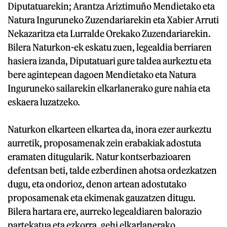
Diputatuarekin; Arantza Ariztimuño Mendietako eta
Natura Inguruneko Zuzendariarekin eta Xabier Arruti
Nekazaritza eta Lurralde Orekako Zuzendariarekin.
Bilera Naturkon-ek eskatu zuen, legealdia berriaren
hasiera izanda, Diputatuari gure taldea aurkeztu eta
bere agintepean dagoen Mendietako eta Natura
Inguruneko sailarekin elkarlanerako gure nahia eta
eskaera luzatzeko.
Naturkon elkarteen elkartea da, inora ezer aurkeztu
aurretik, proposamenak zein erabakiak adostuta
eramaten ditugularik. Natur kontserbazioaren
defentsan beti, talde ezberdinen ahotsa ordezkatzen
dugu, eta ondorioz, denon artean adostutako
proposamenak eta ekimenak gauzatzen ditugu.
Bilera hartara ere, aurreko legealdiaren balorazio
partekatua eta ezkorra, gehi elkarlanerako