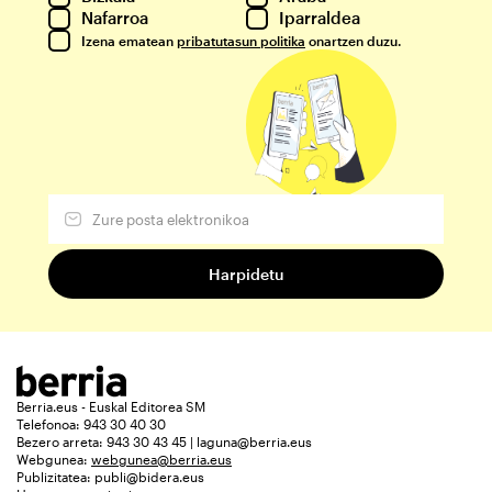
Nafarroa
Iparraldea
Izena ematean
pribatutasun politika
onartzen duzu.
Berria.eus - Euskal Editorea SM
Telefonoa: 943 30 40 30
Bezero arreta: 943 30 43 45 | laguna@berria.eus
Webgunea:
webgunea@berria.eus
Publizitatea:
publi@bidera.eus