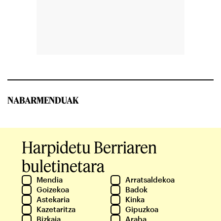
NABARMENDUAK
Harpidetu Berriaren
buletinetara
Mendia
Arratsaldekoa
Goizekoa
Badok
Astekaria
Kinka
Kazetaritza
Gipuzkoa
Bizkaia
Araba