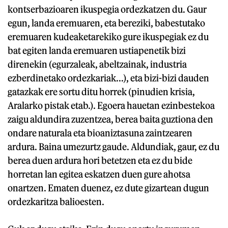
kontserbazioaren ikuspegia ordezkatzen du. Gaur
egun, landa eremuaren, eta bereziki, babestutako
eremuaren kudeaketarekiko gure ikuspegiak ez du
bat egiten landa eremuaren ustiapenetik bizi
direnekin (egurzaleak, abeltzainak, industria
ezberdinetako ordezkariak...), eta bizi-bizi dauden
gatazkak ere sortu ditu horrek (pinudien krisia,
Aralarko pistak etab.). Egoera hauetan ezinbestekoa
zaigu aldundira zuzentzea, berea baita guztiona den
ondare naturala eta bioaniztasuna zaintzearen
ardura. Baina umezurtz gaude. Aldundiak, gaur, ez du
berea duen ardura hori betetzen eta ez du bide
horretan lan egitea eskatzen duen gure ahotsa
onartzen. Ematen duenez, ez dute gizartean dugun
ordezkaritza balioesten.