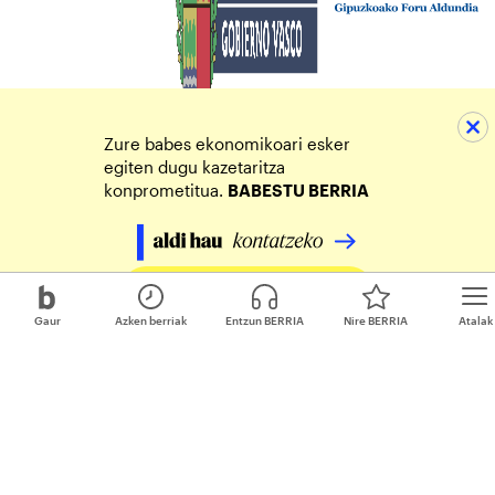
Zure babes ekonomikoari esker
egiten dugu kazetaritza
konprometitua.
BABESTU BERRIA
Egin zure ekarpena
Gaur
Azken berriak
Entzun BERRIA
Nire BERRIA
Atalak