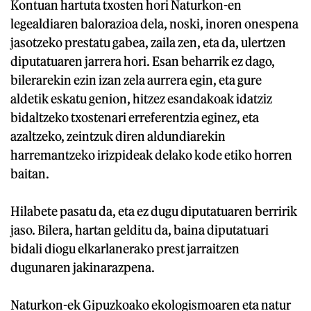
Kontuan hartuta txosten hori Naturkon-en
legealdiaren balorazioa dela, noski, inoren onespena
jasotzeko prestatu gabea, zaila zen, eta da, ulertzen
diputatuaren jarrera hori. Esan beharrik ez dago,
bilerarekin ezin izan zela aurrera egin, eta gure
aldetik eskatu genion, hitzez esandakoak idatziz
bidaltzeko txostenari erreferentzia eginez, eta
azaltzeko, zeintzuk diren aldundiarekin
harremantzeko irizpideak delako kode etiko horren
baitan.
Hilabete pasatu da, eta ez dugu diputatuaren berririk
jaso. Bilera, hartan gelditu da, baina diputatuari
bidali diogu elkarlanerako prest jarraitzen
dugunaren jakinarazpena.
Naturkon-ek Gipuzkoako ekologismoaren eta natur