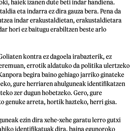
koki, haiek izanen dute beti indar handiena.
taldia eta indarra ez dira gauza bera. Pena da
tzea indar erakustaldietan, erakustaldietara
ar hori ez baitugu erabiltzen beste arlo
liaten kontra ez dagoela irabazterik, ez
eremuan, errotik aldatuko da politika ulertzeko
Kanpora begira baino gehiago jarriko ginateke
eko, gure herriaren ahulguneak identifikatzen
iteko zer dugun hobetzeko. Gero, gure
o genuke arreta, hortik hazteko, herri gisa.
uneak ezin dira xehe-xehe garatu lerro gutxi
ahiko identifikatuak dira, baina egunoroko