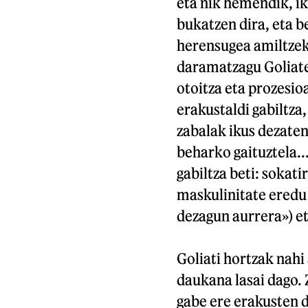
eta nik hemendik, ik
bukatzen dira, eta b
herensugea amiltzek
daramatzagu Goliate
otoitza eta prozesioa
erakustaldi gabiltza
zabalak ikus dezaten
beharko gaituztela.
gabiltza beti: sokat
maskulinitate eredu 
dezagun aurrera») et
Goliati hortzak nahi
daukana lasai dago. 
gabe ere erakusten d