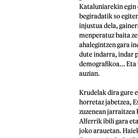
Kataluniarekin egin 
begiradatik so egiten
injustua dela, gainer
menperatuz baita zer
ahalegintzen gara in
dute indarra, indar p
demografikoa... Eta 
auzian.
Krudelak dira gure e
horretaz jabetzea, E
zuzenean jarraitzea 
Alferrik ibili gara et
joko arauetan. Haie