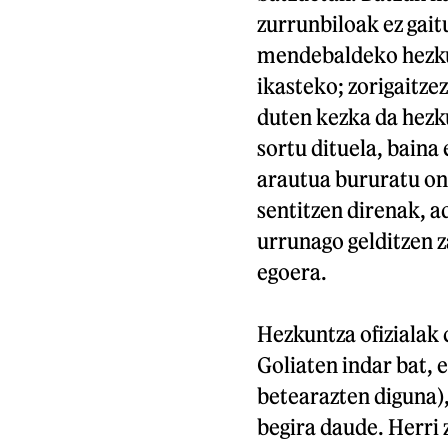
zurrunbiloak ez gait
mendebaldeko hezkun
ikasteko; zorigaitze
duten kezka da hezk
sortu dituela, baina
arautua bururatu ond
sentitzen direnak, a
urrunago gelditzen z
egoera.
Hezkuntza ofizialak 
Goliaten indar bat, e
betearazten diguna)
begira daude. Herri 