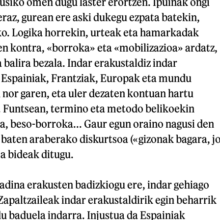
usiko omen dugu laster erortzen. Ipuinak ongi
eraz, gurean ere aski dukegu ezpata batekin,
o. Logika horrekin, urteak eta hamarkadak
n kontra, «borroka» eta «mobilizazioa» ardatz,
 balira bezala. Indar erakustaldiz indar
, Espainiak, Frantziak, Europak eta mundu
 nor garen, eta uler dezaten kontuan hartu
.. Funtsean, termino eta metodo belikoekin
ira, beso-borroka... Gaur egun oraino nagusi den
baten araberako diskurtsoa («gizonak bagara, j
a bideak ditugu.
 adina erakusten badizkiogu ere, indar gehiago
Zapaltzaileak indar erakustaldirik egin beharrik
u baduela indarra. Injustua da Espainiak