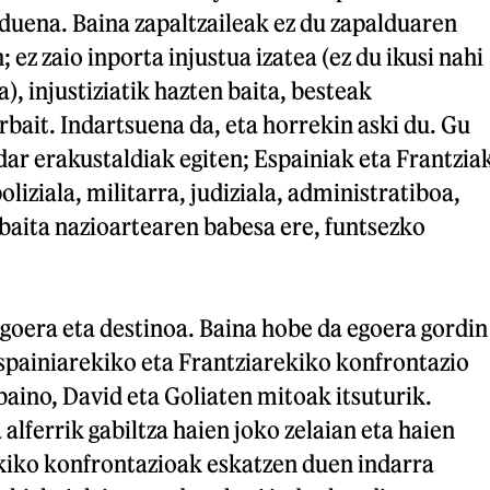
duena. Baina zapaltzaileak ez du zapalduaren
; ez zaio inporta injustua izatea (ez du ikusi nahi
a), injustiziatik hazten baita, besteak
bait. Indartsuena da, eta horrekin aski du. Gu
dar erakustaldiak egiten; Espainiak eta Frantzia
oliziala, militarra, judiziala, administratiboa,
baita nazioartearen babesa ere, funtsezko
goera eta destinoa. Baina hobe da egoera gordin
spainiarekiko eta Frantziarekiko konfrontazio
baino, David eta Goliaten mitoak itsuturik.
a alferrik gabiltza haien joko zelaian eta haien
kiko konfrontazioak eskatzen duen indarra