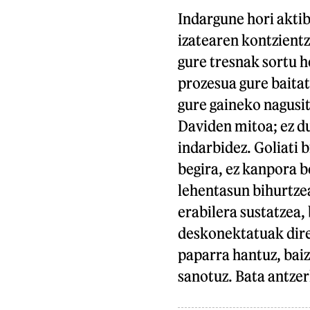
Indargune hori akti
izatearen kontzientz
gure tresnak sortu 
prozesua gure baitat
gure gaineko nagusit
Daviden mitoa; ez du
indarbidez. Goliati 
begira, ez kanpora b
lehentasun bihurtzea
erabilera sustatzea, 
deskonektatuak diren
paparra hantuz, baiz
sanotuz. Bata antzerk