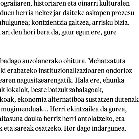
grafiaren, historiaren eta oinarri kulturalen
 duen herria nekez jar daiteke askapen prozesu
hulgunea; kontzientzia galtzea, arrisku bizia.
 ari den hori bera da, gaur egun ere, gure
 badago auzolanerako ohitura. Mehatxatuta
iki erabateko instituzionalizazioaren ondorioz
earen nagusitzearengatik. Hala ere, ehunka
k lokalak, beste batzuk zabalagoak,
oak, ekonomia alternatiboa sustatzen dutenak
 mugimenduak... Herri ekintzailea da gurea,
Gaitasuna dauka herriz herri antolatzeko, eta
k eta sareak osatzeko. Hor dago indargunea.