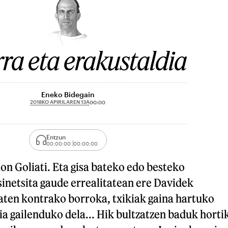
ra eta erakustaldia
Eneko Bidegain
2018KO APIRILAREN 13A
00:00
Entzun
00:00:00
00:00:00
ion Goliati. Eta gisa bateko edo besteko
inetsita gaude errealitatean ere Davidek
aten kontrako borroka, txikiak gaina hartuko
zia gailenduko dela... Hik bultzatzen baduk horti