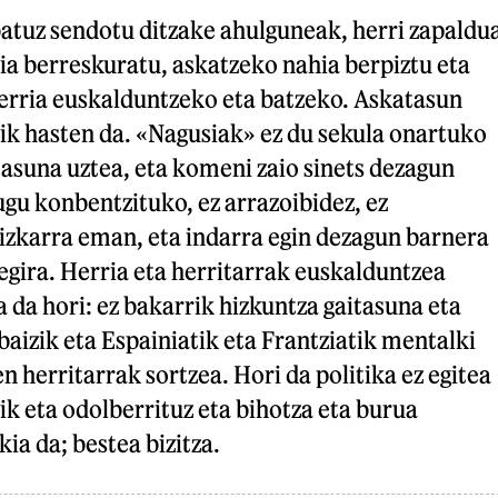
batuz sendotu ditzake ahulguneak, herri zapaldu
ia berreskuratu, askatzeko nahia berpiztu eta
herria euskalduntzeko eta batzeko. Askatasun
ik hasten da. «Nagusiak» ez du sekula onartuko
asuna uztea, eta komeni zaio sinets dezagun
gu konbentzituko, ez arrazoibidez, ez
bizkarra eman, eta indarra egin dezagun barnera
egira. Herria eta herritarrak euskalduntzea
 da hori: ez bakarrik hizkuntza gaitasuna eta
baizik eta Espainiatik eta Frantziatik mentalki
 herritarrak sortzea. Hori da politika ez egitea
ik eta odolberrituz eta bihotza eta burua
ia da; bestea bizitza.