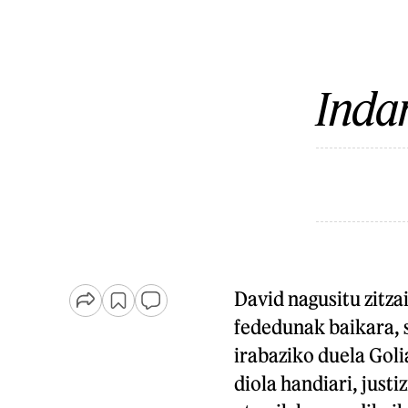
Indar
David nagusitu zitza
fededunak baikara, s
irabaziko duela Goli
diola handiari, justi