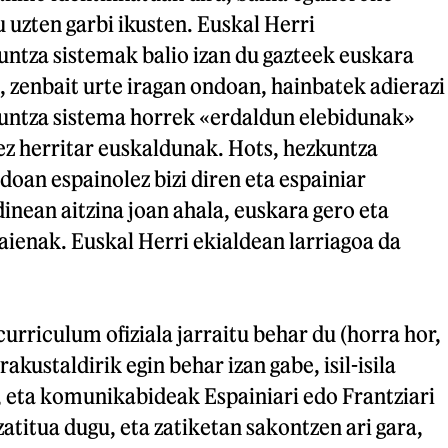
u uzten garbi ikusten. Euskal Herri
tza sistemak balio izan du gazteek euskara
z, zenbait urte iragan ondoan, hainbatek adierazi
untza sistema horrek «erdaldun elebidunak»
 ez herritar euskaldunak. Hots, hezkuntza
oan espainolez bizi diren eta espainiar
dinean aitzina joan ahala, euskara gero eta
aienak. Euskal Herri ekialdean larriagoa da
curriculum ofiziala jarraitu behar du (horra hor,
rakustaldirik egin behar izan gabe, isil-isila
, eta komunikabideak Espainiari edo Frantziari
zatitua dugu, eta zatiketan sakontzen ari gara,