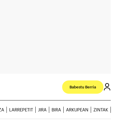
Babestu Berria
ZA
LARREPETIT
JIRA
BIRA
ARKUPEAN
ZINTAK