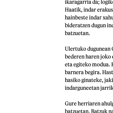
ikaragarria da; logi
Haatik, indar erakus
hainbeste indar xahu
bideratzen dugun ind
batzuetan.
Ulertuko dugunean Go
bederen haren joko 
eta egiteko modua. 
barnera begira. Hast
hasiko ginateke, jak
indarguneetan jarrik
Gure herriaren ahulg
batzuetan. Batzuk n