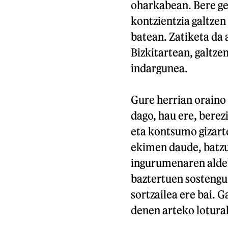
oharkabean. Bere geo
kontzientzia galtzen
batean. Zatiketa da a
Bizkitartean, galtzen
indargunea.
Gure herrian oraino
dago, hau ere, berez
eta kontsumo gizart
ekimen daude, batzu
ingurumenaren aldek
baztertuen sostengu
sortzailea ere bai. 
denen arteko lotura