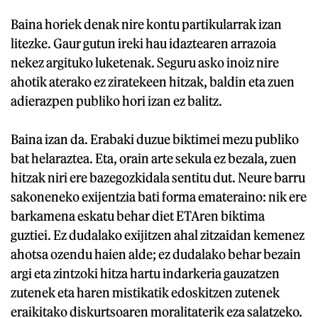
Baina horiek denak nire kontu partikularrak izan
litezke. Gaur gutun ireki hau idaztearen arrazoia
nekez argituko luketenak. Seguru asko inoiz nire
ahotik aterako ez ziratekeen hitzak, baldin eta zuen
adierazpen publiko hori izan ez balitz.
Baina izan da. Erabaki duzue biktimei mezu publiko
bat helaraztea. Eta, orain arte sekula ez bezala, zuen
hitzak niri ere bazegozkidala sentitu dut. Neure barru
sakoneneko exijentzia bati forma emateraino: nik ere
barkamena eskatu behar diet ETAren biktima
guztiei. Ez dudalako exijitzen ahal zitzaidan kemenez
ahotsa ozendu haien alde; ez dudalako behar bezain
argi eta zintzoki hitza hartu indarkeria gauzatzen
zutenek eta haren mistikatik edoskitzen zutenek
eraikitako diskurtsoaren moralitaterik eza salatzeko.