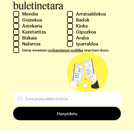
buletinetara
Mendia
Arratsaldekoa
Goizekoa
Badok
Astekaria
Kinka
Kazetaritza
Gipuzkoa
Bizkaia
Araba
Nafarroa
Iparraldea
Izena ematean
pribatutasun politika
onartzen duzu.