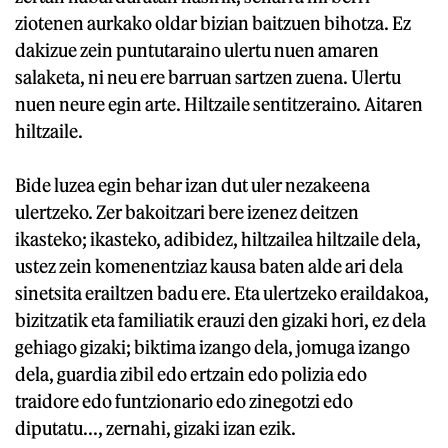
ziotenen aurkako oldar bizian baitzuen bihotza. Ez
dakizue zein puntutaraino ulertu nuen amaren
salaketa, ni neu ere barruan sartzen zuena. Ulertu
nuen neure egin arte. Hiltzaile sentitzeraino. Aitaren
hiltzaile.
Bide luzea egin behar izan dut uler nezakeena
ulertzeko. Zer bakoitzari bere izenez deitzen
ikasteko; ikasteko, adibidez, hiltzailea hiltzaile dela,
ustez zein komenentziaz kausa baten alde ari dela
sinetsita erailtzen badu ere. Eta ulertzeko eraildakoa,
bizitzatik eta familiatik erauzi den gizaki hori, ez dela
gehiago gizaki; biktima izango dela, jomuga izango
dela, guardia zibil edo ertzain edo polizia edo
traidore edo funtzionario edo zinegotzi edo
diputatu..., zernahi, gizaki izan ezik.