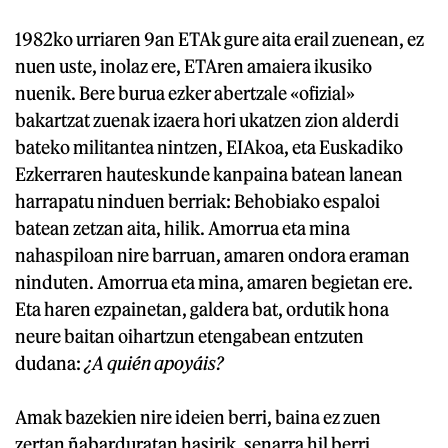
1982ko urriaren 9an ETAk gure aita erail zuenean, ez
nuen uste, inolaz ere, ETAren amaiera ikusiko
nuenik. Bere burua ezker abertzale «ofizial»
bakartzat zuenak izaera hori ukatzen zion alderdi
bateko militantea nintzen, EIAkoa, eta Euskadiko
Ezkerraren hauteskunde kanpaina batean lanean
harrapatu ninduen berriak: Behobiako espaloi
batean zetzan aita, hilik. Amorrua eta mina
nahaspiloan nire barruan, amaren ondora eraman
ninduten. Amorrua eta mina, amaren begietan ere.
Eta haren ezpainetan, galdera bat, ordutik hona
neure baitan oihartzun etengabean entzuten
dudana:
¿A quién apoyáis?
Amak bazekien nire ideien berri, baina ez zuen
zertan ñabarduratan hasirik, senarra hil berri