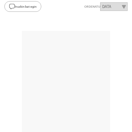
Iruzkin bat egin
ORDENATU