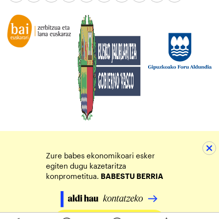
Zure babes ekonomikoari esker
egiten dugu kazetaritza
konprometitua.
BABESTU BERRIA