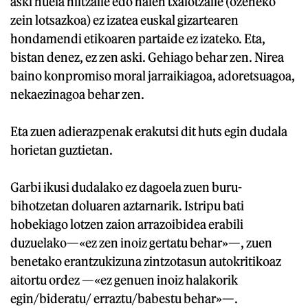
aski nuela hiltzaile edo haien txalotzaile (ozeneko
zein lotsazkoa) ez izatea euskal gizartearen
hondamendi etikoaren partaide ez izateko. Eta,
bistan denez, ez zen aski. Gehiago behar zen. Nirea
baino konpromiso moral jarraikiagoa, adoretsuagoa,
nekaezinagoa behar zen.
Eta zuen adierazpenak erakutsi dit huts egin dudala
horietan guztietan.
Garbi ikusi dudalako ez dagoela zuen buru-
bihotzetan doluaren aztarnarik. Istripu bati
hobekiago lotzen zaion arrazoibidea erabili
duzuelako—«ez zen inoiz gertatu behar»—, zuen
benetako erantzukizuna zintzotasun autokritikoaz
aitortu ordez —«ez genuen inoiz halakorik
egin/bideratu/ erraztu/babestu behar»—.