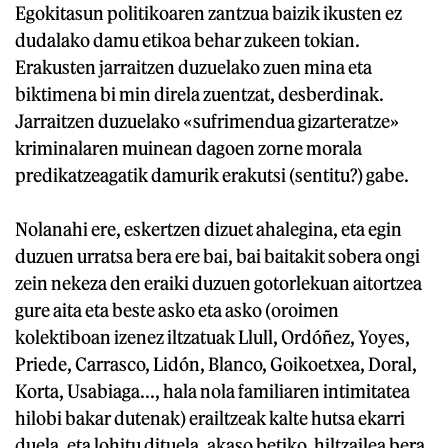
Egokitasun politikoaren zantzua baizik ikusten ez
dudalako damu etikoa behar zukeen tokian.
Erakusten jarraitzen duzuelako zuen mina eta
biktimena bi min direla zuentzat, desberdinak.
Jarraitzen duzuelako «sufrimendua gizarteratze»
kriminalaren muinean dagoen zorne morala
predikatzeagatik damurik erakutsi (sentitu?) gabe.
Nolanahi ere, eskertzen dizuet ahalegina, eta egin
duzuen urratsa bera ere bai, bai baitakit sobera ongi
zein nekeza den eraiki duzuen gotorlekuan aitortzea
gure aita eta beste asko eta asko (oroimen
kolektiboan izenez iltzatuak Llull, Ordóñez, Yoyes,
Priede, Carrasco, Lidón, Blanco, Goikoetxea, Doral,
Korta, Usabiaga..., hala nola familiaren intimitatea
hilobi bakar dutenak) erailtzeak kalte hutsa ekarri
duela, eta lohitu dituela, akaso betiko, hiltzailea bera,