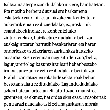
Isiltasuna aterpe izan dudalako nik ere, hainbatetan.
Eta motibo berbera dut zuei ere barkamena
eskatzeko gaur: nik esan nitzakeenak entzuteko
aukerarik eman ez dizuedalako; ez, noski, nik
esandakoek inolaz ere konbentzituko
zintuzketelako, baizik eta ez dudalako beti izan
euskalgintzaren barrutik basakeriaren eta haren
ondoriozko ustelkeriaren aurka hitza hartzeko
ausardia. Zuen eremuan nagusitu den zuri/beltz,
lagun/arerio logika suntsitzaileari behar besteko
irmotasunez aurre egin ez diodalako beti plazan.
Erabili izan dituzuen jokabide sektarioak behar
bestetan salatu ez ditudalako. Lagundu dudalako,
azken batean, urteetan elikatu duzuen munstroa
gizentzen, ez ekinez, bai ordea ekin ezaz. Erosokeriak
pentsarazi nauelako aski zela nagusitasun morala,