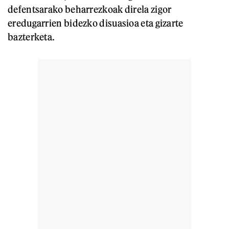
defentsarako beharrezkoak direla zigor
eredugarrien bidezko disuasioa eta gizarte
bazterketa.