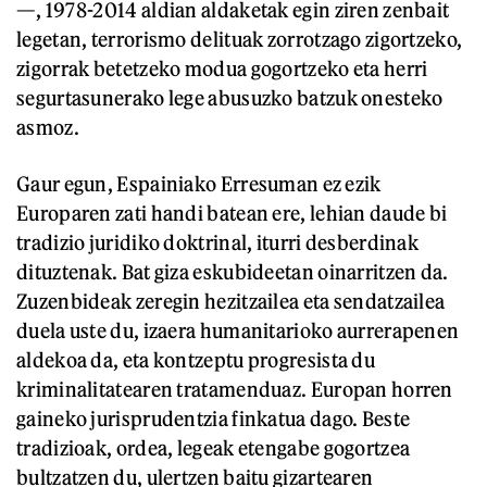
—, 1978-2014 aldian aldaketak egin ziren zenbait
legetan, terrorismo delituak zorrotzago zigortzeko,
zigorrak betetzeko modua gogortzeko eta herri
segurtasunerako lege abusuzko batzuk onesteko
asmoz.
Gaur egun, Espainiako Erresuman ez ezik
Europaren zati handi batean ere, lehian daude bi
tradizio juridiko doktrinal, iturri desberdinak
dituztenak. Bat giza eskubideetan oinarritzen da.
Zuzenbideak zeregin hezitzailea eta sendatzailea
duela uste du, izaera humanitarioko aurrerapenen
aldekoa da, eta kontzeptu progresista du
kriminalitatearen tratamenduaz. Europan horren
gaineko jurisprudentzia finkatua dago. Beste
tradizioak, ordea, legeak etengabe gogortzea
bultzatzen du, ulertzen baitu gizartearen