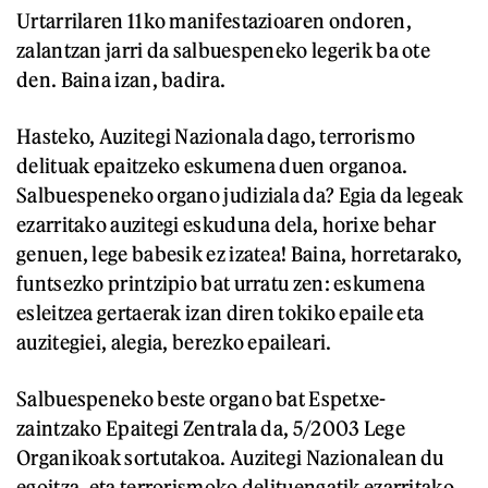
Urtarrilaren 11ko manifestazioaren ondoren,
zalantzan jarri da salbuespeneko legerik ba ote
den. Baina izan, badira.
Hasteko, Auzitegi Nazionala dago, terrorismo
delituak epaitzeko eskumena duen organoa.
Salbuespeneko organo judiziala da? Egia da legeak
ezarritako auzitegi eskuduna dela, horixe behar
genuen, lege babesik ez izatea! Baina, horretarako,
funtsezko printzipio bat urratu zen: eskumena
esleitzea gertaerak izan diren tokiko epaile eta
auzitegiei, alegia, berezko epaileari.
Salbuespeneko beste organo bat Espetxe-
zaintzako Epaitegi Zentrala da, 5/2003 Lege
Organikoak sortutakoa. Auzitegi Nazionalean du
egoitza, eta terrorismoko delituengatik ezarritako