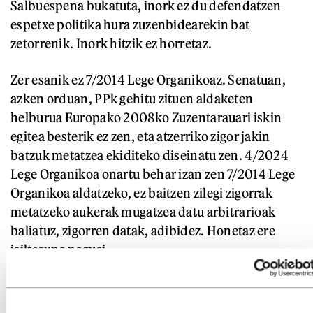
Salbuespena bukatuta, inork ez du defendatzen
espetxe politika hura zuzenbidearekin bat
zetorrenik. Inork hitzik ez horretaz.
Zer esanik ez 7/2014 Lege Organikoaz. Senatuan,
azken orduan, PPk gehitu zituen aldaketen
helburua Europako 2008ko Zuzentarauari iskin
egitea besterik ez zen, eta atzerriko zigor jakin
batzuk metatzea ekiditeko diseinatu zen. 4/2024
Lege Organikoa onartu behar izan zen 7/2014 Lege
Organikoa aldatzeko, ez baitzen zilegi zigorrak
metatzeko aukerak mugatzea datu arbitrarioak
baliatuz, zigorren datak, adibidez. Honetaz ere
isiltasuna nagusi.
7/2003 Lege Organikoak ere, «zigorrak osorik eta
benetan betetzekoak», hankaz gora jartzen ditu