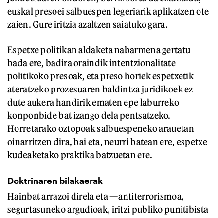
euskal presoei salbuespen legeriarik aplikatzen ote
zaien. Gure iritzia azaltzen saiatuko gara.
Espetxe politikan aldaketa nabarmena gertatu
bada ere, badira oraindik intentzionalitate
politikoko presoak, eta preso horiek espetxetik
ateratzeko prozesuaren baldintza juridikoek ez
dute aukera handirik ematen epe laburreko
konponbide bat izango dela pentsatzeko.
Horretarako oztopoak salbuespeneko arauetan
oinarritzen dira, bai eta, neurri batean ere, espetxe
kudeaketako praktika batzuetan ere.
Doktrinaren bilakaerak
Hainbat arrazoi direla eta —antiterrorismoa,
segurtasuneko argudioak, iritzi publiko punitibista