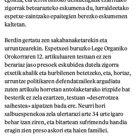
zigorrak betearazteko eskumena du, lurraldeetako
espetxe-zaintzako epaitegien berezko eskumenen
kaltetan.
Berdin gertatu zen sakabanaketarekin eta
urruntzearekin. Espetxeei buruzko Lege Organiko
Orokorraren 12. artikuluaren testuan ez zen
berariaz jaso presoek eskubidea dutela zigorra
etxetik ahalik eta hurbilenen betetzeko, eta, hortaz,
urruntze politikaren defendatzaileek argudiatu
zuten artikulu horretan antolaketarako irizpide bat
besterik ez zela ezartzen, testuan «deserrotzea
saihestea» aipatzen bada ere. Neurri hori
salbuespenekoa zela ulertarazi arte 34 urte igaro
behar izan ziren, eta bitartean sufrimendu handia
eragin zien preso askori eta haien familiei.