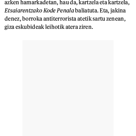
azken hamarkadetan, hau da, kartzela eta kartzela,
Etsaiarentzako Kode Penala
baliatuta. Eta, jakina
denez, borroka antiterrorista atetik sartu zenean,
giza eskubideak leihotik atera ziren.