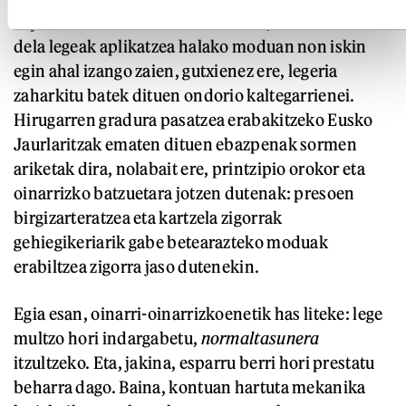
esparruak hain zurrunak direnean, bide bakarra
dela legeak aplikatzea halako moduan non iskin
egin ahal izango zaien, gutxienez ere, legeria
zaharkitu batek dituen ondorio kaltegarrienei.
Hirugarren gradura pasatzea erabakitzeko Eusko
Jaurlaritzak ematen dituen ebazpenak sormen
ariketak dira, nolabait ere, printzipio orokor eta
oinarrizko batzuetara jotzen dutenak: presoen
birgizarteratzea eta kartzela zigorrak
gehiegikeriarik gabe betearazteko moduak
erabiltzea zigorra jaso dutenekin.
Egia esan, oinarri-oinarrizkoenetik has liteke: lege
multzo hori indargabetu,
normaltasunera
itzultzeko. Eta, jakina, esparru berri hori prestatu
beharra dago. Baina, kontuan hartuta mekanika