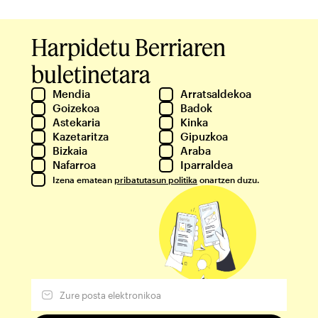
Harpidetu Berriaren
buletinetara
Mendia
Arratsaldekoa
Goizekoa
Badok
Astekaria
Kinka
Kazetaritza
Gipuzkoa
Bizkaia
Araba
Nafarroa
Iparraldea
Izena ematean
pribatutasun politika
onartzen duzu.