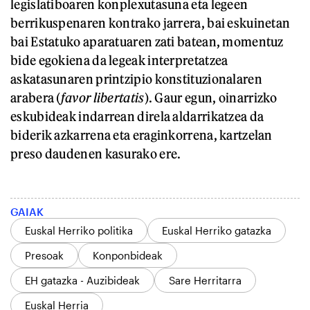
legislatiboaren konplexutasuna eta legeen
berrikuspenaren kontrako jarrera, bai eskuinetan
bai Estatuko aparatuaren zati batean, momentuz
bide egokiena da legeak interpretatzea
askatasunaren printzipio konstituzionalaren
arabera (
favor libertatis
). Gaur egun, oinarrizko
eskubideak indarrean direla aldarrikatzea da
biderik azkarrena eta eraginkorrena, kartzelan
preso daudenen kasurako ere.
GAIAK
Euskal Herriko politika
Euskal Herriko gatazka
Presoak
Konponbideak
EH gatazka - Auzibideak
Sare Herritarra
Euskal Herria