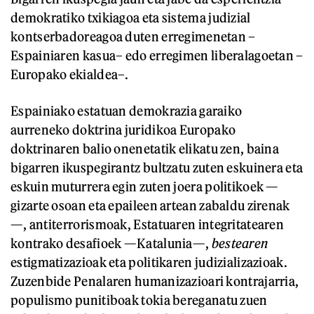
demokratiko txikiagoa eta sistema judizial
kontserbadoreagoa duten erregimenetan –
Espainiaren kasua– edo erregimen liberalagoetan –
Europako ekialdea–.
Espainiako estatuan demokrazia garaiko
aurreneko doktrina juridikoa Europako
doktrinaren balio onenetatik elikatu zen, baina
bigarren ikuspegirantz bultzatu zuten eskuinera eta
eskuin muturrera egin zuten joera politikoek —
gizarte osoan eta epaileen artean zabaldu zirenak
—, antiterrorismoak, Estatuaren integritatearen
kontrako desafioek —Katalunia—,
bestearen
estigmatizazioak eta politikaren judizializazioak.
Zuzenbide Penalaren humanizazioari kontrajarria,
populismo punitiboak tokia bereganatu zuen