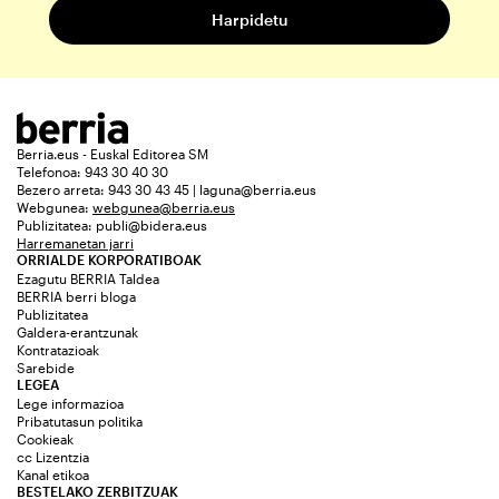
Berria.eus - Euskal Editorea SM
Telefonoa: 943 30 40 30
Bezero arreta: 943 30 43 45 | laguna@berria.eus
Webgunea:
webgunea@berria.eus
Publizitatea:
publi@bidera.eus
Harremanetan jarri
ORRIALDE KORPORATIBOAK
Ezagutu BERRIA Taldea
BERRIA berri bloga
Publizitatea
Galdera-erantzunak
Kontratazioak
Sarebide
LEGEA
Lege informazioa
Pribatutasun politika
Cookieak
cc Lizentzia
Kanal etikoa
BESTELAKO ZERBITZUAK