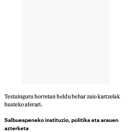
Testuinguru horretan heldu behar zaio kartzelak
husteko aferari.
Salbuespeneko instituzio, politika eta arauen
azterketa