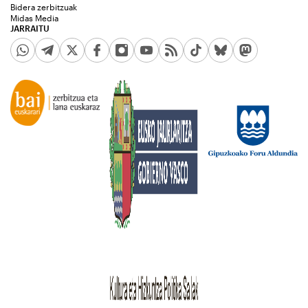
Bidera zerbitzuak
Midas Media
JARRAITU