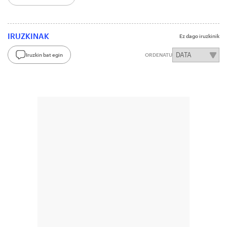
IRUZKINAK
Ez dago iruzkinik
Iruzkin bat egin
ORDENATU