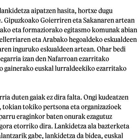
ankidetza aipatzen hasita, hortxe dugu
. Gipuzkoako Goierriren eta Sakanaren artean
rako eta formaziorako egitasmo komunak abian
stellerriaren eta Arabako hegoaldeko eskualdeen
iaren inguruko eskualdeen artean. Ohar bedi
tegarria izan den Nafarroan ezarritako
gainerako euskal lurraldeekiko ezarritako
ria duten gaiak ez dira falta. Ongi kudeatzen
 tokian tokiko pertsona eta organizazioek
sparru eraginkor baten onurak ezagutuz
ora etorriko dira. Lankidetza ala bazterketa
lantzarik gabe, lankidetza da bidea, euskal