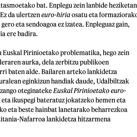
itasmoetako bat. Enplegu zein lanbide heziketan
 Ez da ulertzen
euro-hiria
osatu eta formaziorak
 gero eta sendoagoa ez izatea. Enpleguaz gain,
a ere badira.
u Euskal Pirinioetako problematika, hego zein
aleraren aurka, dela zerbitzu publikoen
ri baten alde. Bailaren arteko lankidetza
ralean eginkizun handiak daude, Udalbiltzak
 izango oteginateke
Euskal Pirinioetako euro-
 eta ikuspegi bateratuz jokatzeko hemen eta
o eta beste hainbat lanetarako beharrezkoa
kitania-Nafarroa lankidetza hitzarmena