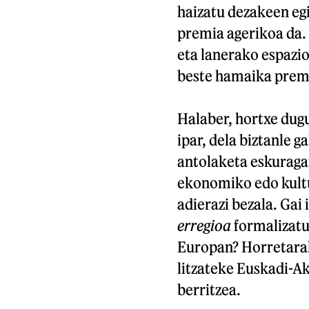
haizatu dezakeen eg
premia agerikoa da.
eta lanerako espazio
beste hamaika premi
Halaber, hortxe dug
ipar, dela biztanle g
antolaketa eskuragar
ekonomiko edo kultu
adierazi bezala. Gai
erregioa
formalizatu
Europan? Horretarak
litzateke Euskadi-A
berritzea.