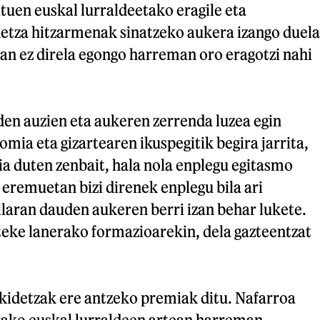
tuen euskal lurraldeetako eragile eta
detza hitzarmenak sinatzeko aukera izango duela
an ez direla egongo harreman oro eragotzi nahi
den auzien eta aukeren zerrenda luzea egin
omia eta gizartearen ikuspegitik begira jarrita,
a duten zenbait, hala nola enplegu egitasmo
eremuetan bizi direnek enplegu bila ari
laran dauden aukeren berri izan behar lukete.
teke lanerako formazioarekin, dela gazteentzat
kidetzak ere antzeko premiak ditu. Nafarroa
rako euskal lurraldeen artean harreman