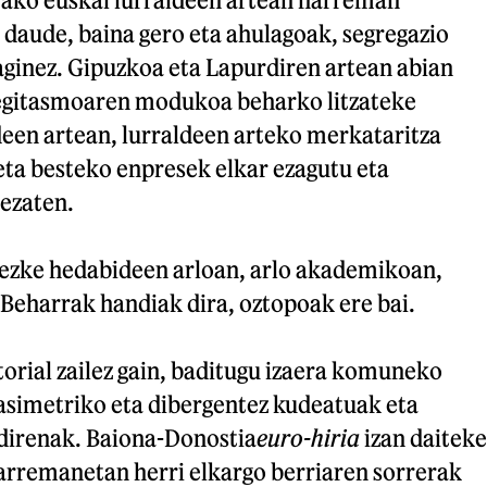
aude, baina gero eta ahulagoak, segregazio
aginez. Gipuzkoa eta Lapurdiren artean abian
gitasmoaren modukoa beharko litzateke
een artean, lurraldeen arteko merkataritza
eta besteko enpresek elkar ezagutu eta
dezaten.
ezke hedabideen arloan, arlo akademikoan,
. Beharrak handiak dira, oztopoak ere bai.
orial zailez gain, baditugu izaera komuneko
 asimetriko eta dibergentez kudeatuak eta
direnak. Baiona-Donostia
euro-hiria
izan daiteke
rremanetan herri elkargo berriaren sorrerak