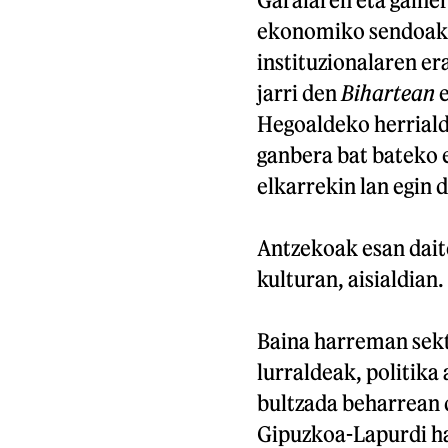
ekonomiko sendoak d
instituzionalaren er
jarri den
Bihartean
e
Hegoaldeko herriald
ganbera bat bateko 
elkarrekin lan egin 
Antzekoak esan dait
kulturan, aisialdian
Baina harreman sekt
lurraldeak, politika
bultzada beharrean 
Gipuzkoa-Lapurdi ha