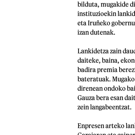
bilduta, mugakide di
instituzioekin lanki
eta Iruñeko gobernu
izan dutenak.
Lankidetza zain dau
daiteke, baina, ekon
badira premia berezi
bateratuak. Mugako 
direnean ondoko bai
Gauza bera esan dai
zein langabeentzat.
Enpresen arteko lan
Garaiaren eta gaine