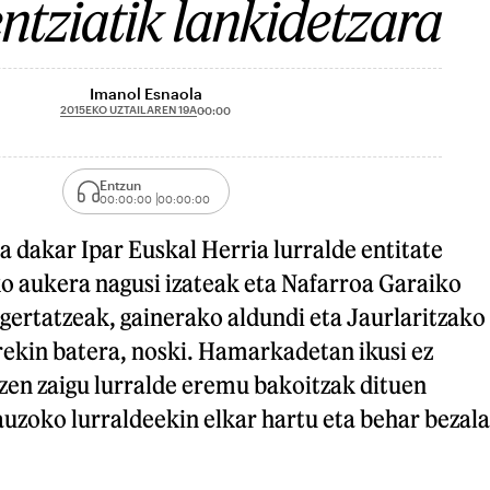
ntziatik lankidetzara
Imanol Esnaola
2015EKO UZTAILAREN 19A
00:00
Entzun
00:00:00
00:00:00
 dakar Ipar Euskal Herria lurralde entitate
ko aukera nagusi izateak eta Nafarroa Garaiko
gertatzeak, gainerako aldundi eta Jaurlaritzako
rekin batera, noski. Hamarkadetan ikusi ez
zen zaigu lurralde eremu bakoitzak dituen
uzoko lurraldeekin elkar hartu eta behar bezala