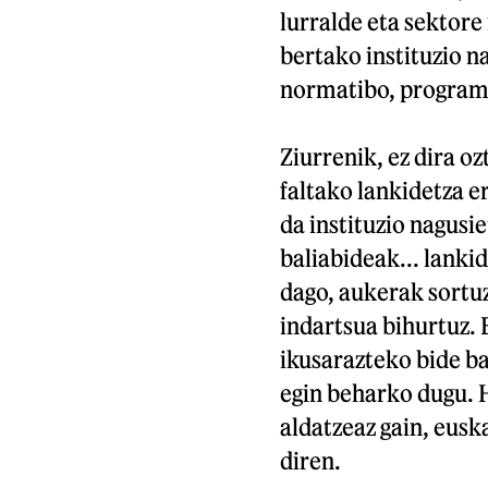
lurralde eta sektor
bertako instituzio n
normatibo, programa
Ziurrenik, ez dira o
faltako lankidetza e
da instituzio nagusi
baliabideak... lanki
dago, aukerak sortuz
indartsua bihurtuz. E
ikusarazteko bide ba
egin beharko dugu. H
aldatzeaz gain, eusk
diren.