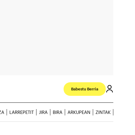
Babestu Berria
ZA
LARREPETIT
JIRA
BIRA
ARKUPEAN
ZINTAK