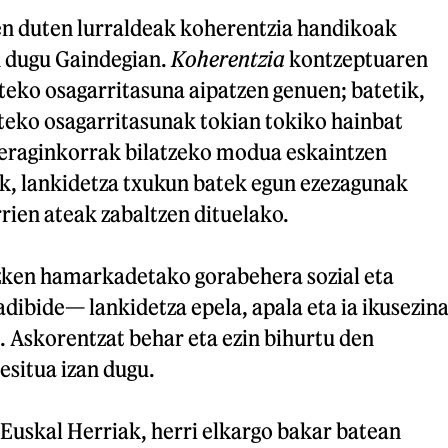
en duten lurraldeak koherentzia handikoak
an dugu Gaindegian.
Koherentzia
kontzeptuaren
teko osagarritasuna aipatzen genuen; batetik,
rteko osagarritasunak tokian tokiko hainbat
eraginkorrak bilatzeko modua eskaintzen
ik, lankidetza txukun batek egun ezezagunak
rien ateak zabaltzen dituelako.
zken hamarkadetako gorabehera sozial eta
 adibide— lankidetza epela, apala eta ia ikusezin
. Askorentzat behar eta ezin bihurtu den
esitua izan dugu.
 Euskal Herriak, herri elkargo bakar batean