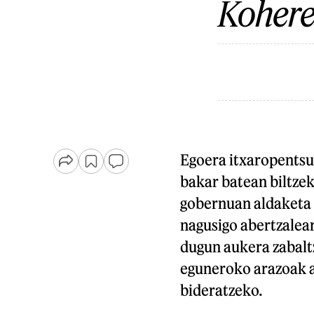
Kohere
Egoera itxaropentsua
bakar batean biltze
gobernuan aldaketa 
nagusigo abertzalea
dugun aukera zabalt
eguneroko arazoak a
bideratzeko.