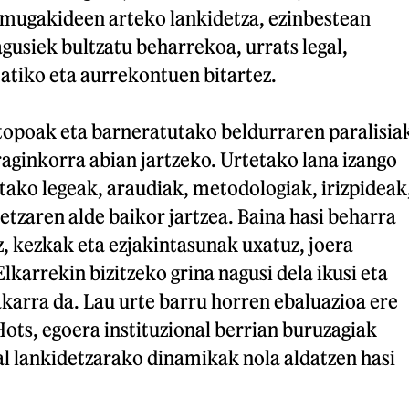
e mugakideen arteko lankidetza, ezinbestean
agusiek bultzatu beharrekoa, urrats legal,
tiko eta aurrekontuen bitartez.
ztopoak eta barneratutako beldurraren paralisia
raginkorra abian jartzeko. Urtetako lana izango
etako legeak, araudiak, metodologiak, irizpideak
detzaren alde baikor jartzea. Baina hasi beharra
, kezkak eta ezjakintasunak uxatuz, joera
lkarrekin bizitzeko grina nagusi dela ikusi eta
karra da. Lau urte barru horren ebaluazioa ere
ots, egoera instituzional berrian buruzagiak
al lankidetzarako dinamikak nola aldatzen hasi