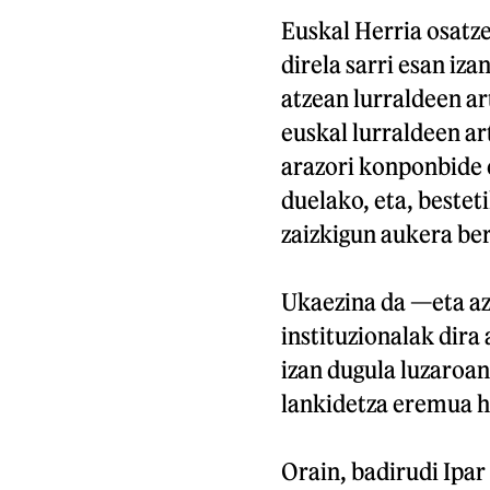
Euskal Herria osatz
direla sarri esan iz
atzean lurraldeen ar
euskal lurraldeen a
arazori konponbide 
duelako, eta, bestet
zaizkigun aukera ber
Ukaezina da —eta a
instituzionalak dira
izan dugula luzaroan
lankidetza eremua h
Orain, badirudi Ipar