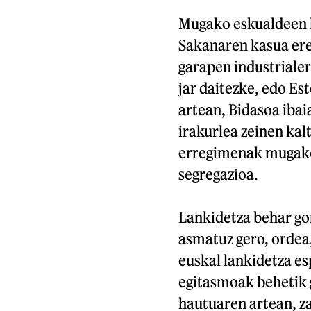
Mugako eskualdeen l
Sakanaren kasua ere
garapen industriale
jar daitezke, edo E
artean, Bidasoa iba
irakurlea zeinen kal
erregimenak mugako 
segregazioa.
Lankidetza behar gor
asmatuz gero, ordea,
euskal lankidetza e
egitasmoak behetik g
hautuaren artean, za