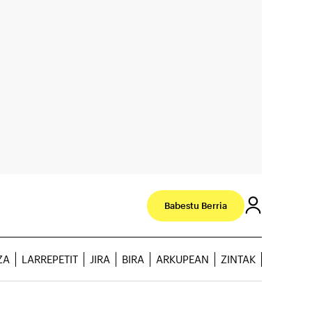
Babestu Berria
ZA
LARREPETIT
JIRA
BIRA
ARKUPEAN
ZINTAK