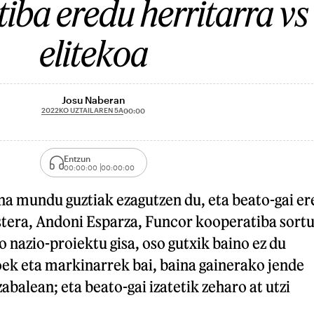
iba eredu herritarra vs
elitekoa
Josu Naberan
2022KO UZTAILAREN 5A
00:00
Entzun
00:00:00
00:00:00
na mundu guztiak ezagutzen du, eta beato-gai er
stera, Andoni Esparza, Funcor kooperatiba sort
 nazio-proiektu gisa, oso gutxik baino ez du
oek eta markinarrek bai, baina gainerako jende
abalean; eta beato-gai izatetik zeharo at utzi