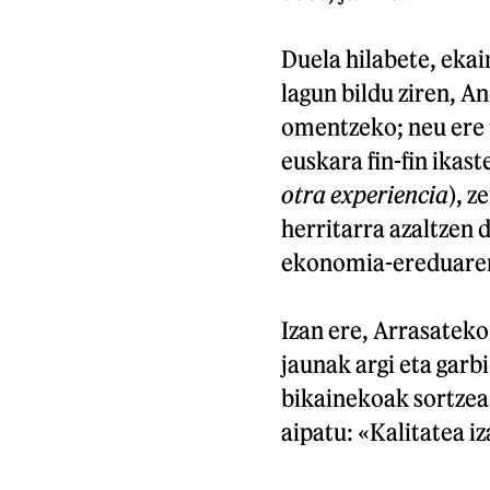
Duela hilabete, ekai
lagun bildu ziren, A
omentzeko; neu ere t
euskara fin-fin ikast
otra experiencia
), 
herritarra azaltzen
ekonomia-ereduaren
Izan ere, Arrasatek
jaunak argi eta garb
bikainekoak sortzea»
aipatu: «Kalitatea 