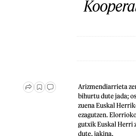
Kooperat
Arizmendiarrieta ze
bihurtu dute jada; o
zuena Euskal Herriko
ezagutzen. Elorriok
gutxik Euskal Herri z
dute, jakina.