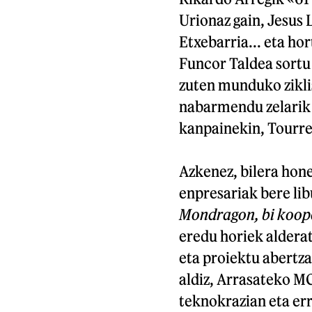
Urionaz gain, Jesus 
Etxebarria... eta ho
Funcor Taldea sortu z
zuten munduko ziklis
nabarmendu zelarik 
kanpainekin, Tourre
Azkenez, bilera hone
enpresariak bere li
Mondragon, bi koope
eredu horiek alderat
eta proiektu abertza
aldiz, Arrasateko M
teknokrazian eta er