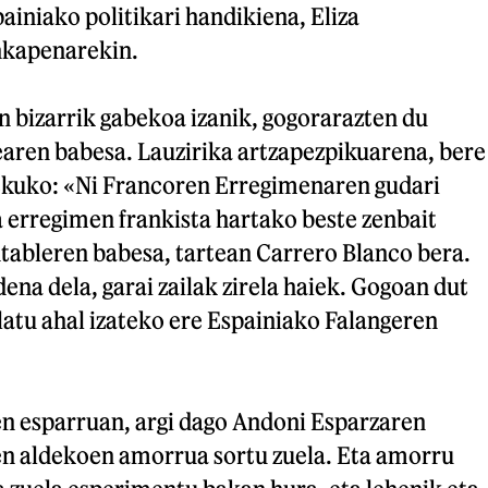
painiako politikari handikiena, Eliza
nkapenarekin.
n bizarrik gabekoa izanik, gogorarazten du
aren babesa. Lauzirika artzapezpikuarena, bere
ekuko: «Ni Francoren Erregimenaren gudari
a erregimen frankista hartako beste zenbait
tableren babesa, tartean Carrero Blanco bera.
ena dela, garai zailak zirela haiek. Gogoan dut
latu ahal izateko ere Espainiako Falangeren
n esparruan, argi dago Andoni Esparzaren
n aldekoen amorrua sortu zuela. Eta amorru