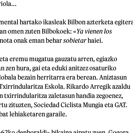
iola...
mental hartako ikasleak Bilbon azterketa egiter
san omen zuten Bilbokoek: «
Ya vienen los
i nota onak eman behar
sobietar
haiei.
n eta eremu mugatua gauzatu arren, egiazko
n zen hura, gai eta eduki anitzez osaturiko
obala bezain herritarra era berean. Aniztasun
 Txirrindularitza Eskola. Rikardo Arregik azaldu
an txirrindularitza zaletasun handia zegoenez,
rtu zituzten, Sociedad Ciclista Mungia eta GAT.
bat lehiaketaren garaile.
-62ko denboraldi» bikaina aipatu zuen. Gogora,