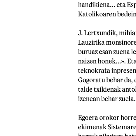
handikiena... eta Es
Katolikoaren bedei
J. Lertxundik, mihia
Lauzirika monsinore
buruaz esan zuena l
naizen honek...». Et
teknokrata inpresen
Gogoratu behar da, d
talde txikienak anto
izenean behar zuela.
Egoera orokor horre
ekimenak Sistemare