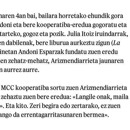
naren 4an bai, bailara horretako ehundik gora
ndoni eta bere kooperatiba-eredua gogoratu eta
arteko, gogoz eta pozik. Julia Itoiz iruindarrak,
en dabilenak, bere liburua aurkeztu zigun (
La
zeinetan Andoni Esparzak fundatu zuen eredu
 den zehatz-mehatz, Arizmendiarrieta jaunaren
 aurrez aurre.
o MCC kooperatiba sortu zuen Arizmendiarrieta
i zehaztu zuen bere eredua: «Langile onak, maila
. Eta kito. Zeri begira edo zertarako, ez zuen
izango da errentagarritasunaren bermea».