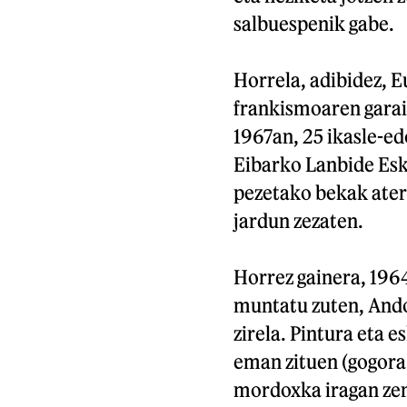
salbuespenik gabe.
Horrela, adibidez, E
frankismoaren garai 
1967an, 25 ikasle-ed
Eibarko Lanbide Esk
pezetako bekak atera
jardun zezaten.
Horrez gainera, 196
muntatu zuten, Andon
zirela. Pintura eta e
eman zituen (gogor
mordoxka iragan zen 