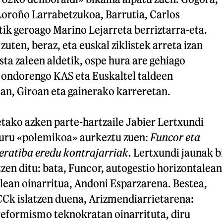
Loroño Larrabetzukoa, Barrutia, Carlos
rtik geroago Marino Lejarreta berriztarra-eta.
uten, beraz, eta euskal ziklistek arreta izan
ta zaleen aldetik, ospe hura are gehiago
ondorengo KAS eta Euskaltel taldeen
an, Giroan eta gainerako karreretan.
tako azken parte-hartzaile Jabier Lertxundi
buru «polemikoa» aurkeztu zuen:
Funcor eta
ratiba eredu kontrajarriak
. Lertxundi jaunak b
zen ditu: bata, Funcor, autogestio horizontalean
lean oinarritua, Andoni Esparzarena. Bestea,
CCk islatzen duena, Arizmendiarrietarena:
reformismo teknokratan oinarrituta, diru