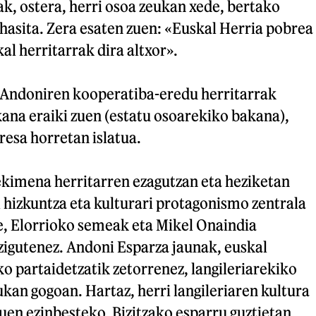
k, ostera, herri osoa zeukan xede, bertako
hasita. Zera esaten zuen: «Euskal Herria pobrea
al herritarrak dira altxor».
 Andoniren kooperatiba-eredu herritarrak
ana eraiki zuen (estatu osoarekiko bakana),
esa horretan islatua.
kimena herritarren ezagutzan eta heziketan
l hizkuntza eta kulturari protagonismo zentrala
re, Elorrioko semeak eta Mikel Onaindia
zigutenez. Andoni Esparza jaunak, euskal
eko partaidetzatik zetorrenez, langileriarekiko
ukan gogoan. Hartaz, herri langileriaren kultura
zuen ezinbesteko. Bizitzako esparru guztietan,