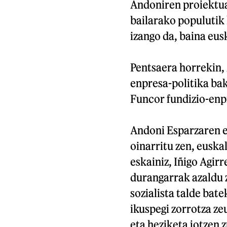
Andoniren proiektua
bailarako populutik 
izango da, baina eusk
Pentsaera horrekin,
enpresa-politika bak
Funcor fundizio-enpr
Andoni Esparzaren e
oinarritu zen, euska
eskainiz, Iñigo Agir
durangarrak azaldu 
sozialista talde bat
ikuspegi zorrotza ze
eta heziketa jotzen 