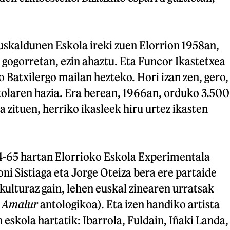
uskaldunen Eskola ireki zuen Elorrion 1958an,
gogorretan, ezin ahaztu. Eta Funcor Ikastetxea
o Batxilergo mailan hezteko. Hori izan zen, gero,
olaren hazia. Era berean, 1966an, orduko 3.500
 zituen, herriko ikasleek hiru urtez ikasten
4-65 hartan Elorrioko Eskola Experimentala
i Sistiaga eta Jorge Oteiza bera ere partaide
skulturaz gain, lehen euskal zinearen urratsak
a
Amalur
antologikoa). Eta izen handiko artista
eskola hartatik: Ibarrola, Fuldain, Iñaki Landa,