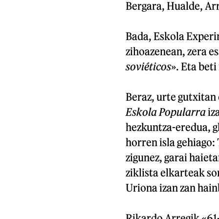
Bergara, Hualde, Arr
Bada, Eskola Experi
zihoazenean, zera e
soviéticos
». Eta bet
Beraz, urte gutxita
Eskola Popularra
iza
hezkuntza-eredua, gl
horren isla gehiago:
zigunez, garai haiet
ziklista elkarteak so
Uriona izan zan hain
Rikardo Arregik «61