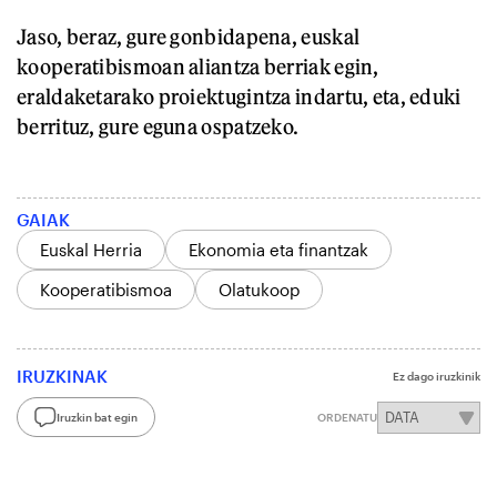
Jaso, beraz, gure gonbidapena, euskal
kooperatibismoan aliantza berriak egin,
eraldaketarako proiektugintza indartu, eta, eduki
berrituz, gure eguna ospatzeko.
GAIAK
Euskal Herria
Ekonomia eta finantzak
Kooperatibismoa
Olatukoop
IRUZKINAK
Ez dago iruzkinik
Iruzkin bat egin
ORDENATU