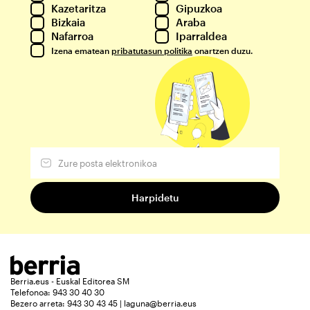
Kazetaritza
Gipuzkoa
Bizkaia
Araba
Nafarroa
Iparraldea
Izena ematean
pribatutasun politika
onartzen duzu.
Berria.eus - Euskal Editorea SM
Telefonoa: 943 30 40 30
Bezero arreta: 943 30 43 45 | laguna@berria.eus