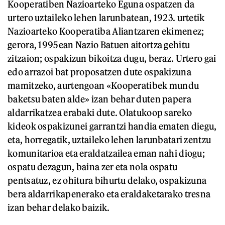
Kooperatiben Nazioarteko Eguna ospatzen da
urtero uztaileko lehen larunbatean, 1923. urtetik
Nazioarteko Kooperatiba Aliantzaren ekimenez;
gerora, 1995ean Nazio Batuen aitortza gehitu
zitzaion; ospakizun bikoitza dugu, beraz. Urtero gai
edo arrazoi bat proposatzen dute ospakizuna
mamitzeko, aurtengoan «Kooperatibek mundu
baketsu baten alde» izan behar duten papera
aldarrikatzea erabaki dute. Olatukoop sareko
kideok ospakizunei garrantzi handia ematen diegu,
eta, horregatik, uztaileko lehen larunbatari zentzu
komunitarioa eta eraldatzailea eman nahi diogu;
ospatu dezagun, baina zer eta nola ospatu
pentsatuz, ez ohitura bihurtu delako, ospakizuna
bera aldarrikapenerako eta eraldaketarako tresna
izan behar delako baizik.