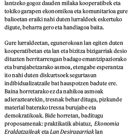
lantzeko gogoz dauden milaka kooperatibek eta
tokiko garapen ekonomikoa eta komunitarioa gure
balioetan eraiki nahi duten lurraldeek eskertuko
digute, beharra gero eta handiagoa baita.
Gure lurraldeetan, egunerokoan lan egiten duten
kooperatibetan eta lan eta bizitza bizigarriak desio
dituzten herritarrengan badago emantzipaziorako
eta burujabetzarako asmoa, etengabe esperantza
ito nahi duten diskurtsoek segurtasun
indibidualizatzaile bat hauspotzen badute ere.
Baina horretarako ez da nahikoa asmoak
adieraztearekin, tresnak behar ditugu, pizkunde
material baterako tresna burujabe eta
demokratikoak. Bide horretan, baditugu
proposamenak: praktikatik abiatuz,
Ekonomia
Eraldatzaileak
eta
Lan Desiragarriak
lan