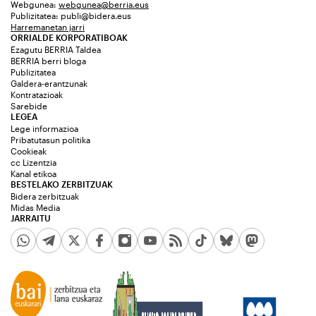
Webgunea:
webgunea@berria.eus
Publizitatea:
publi@bidera.eus
Harremanetan jarri
ORRIALDE KORPORATIBOAK
Ezagutu BERRIA Taldea
BERRIA berri bloga
Publizitatea
Galdera-erantzunak
Kontratazioak
Sarebide
LEGEA
Lege informazioa
Pribatutasun politika
Cookieak
cc Lizentzia
Kanal etikoa
BESTELAKO ZERBITZUAK
Bidera zerbitzuak
Midas Media
JARRAITU