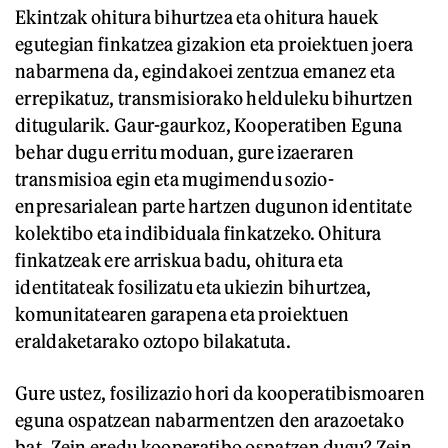
Ekintzak ohitura bihurtzea eta ohitura hauek
egutegian finkatzea gizakion eta proiektuen joera
nabarmena da, egindakoei zentzua emanez eta
errepikatuz, transmisiorako helduleku bihurtzen
ditugularik. Gaur-gaurkoz, Kooperatiben Eguna
behar dugu erritu moduan, gure izaeraren
transmisioa egin eta mugimendu sozio-
enpresarialean parte hartzen dugunon identitate
kolektibo eta indibiduala finkatzeko. Ohitura
finkatzeak ere arriskua badu, ohitura eta
identitateak fosilizatu eta ukiezin bihurtzea,
komunitatearen garapena eta proiektuen
eraldaketarako oztopo bilakatuta.
Gure ustez, fosilizazio hori da kooperatibismoaren
eguna ospatzean nabarmentzen den arazoetako
bat. Zein eredu kooperatibo ospatzen dugu? Zein