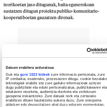
teorikoetan jaso ditugunak, baita egunerokoan
sustatzen ditugun proiektu publiko-komunitario-
kooperatiboetan gauzatzen direnak.
Datuen erabilera arduratsua
Guk eta
gure 1022 kideek
sure informacio pertsonala, zure
IP zenbakia, esaterako, prozesatzen ditugu, cookie bezalak
teknologiak erabiliz eta zure gailuko informazioak azitzen
dugu publizitate eta eduki pertsonalizatua, publizitatearen eta
edukiaren neurketa, audientzia-ikerketa eta zerbitzuen
garapena eskaintzeko. Zure datuak nork eta zertarako
erabiltzen dituen hautatzeko aukera duzu. Zure onespena
aldatzen edo deuseztatzen ahal duzu edozein momentutan,