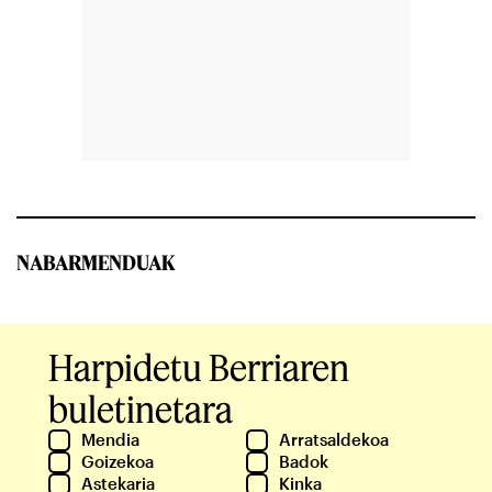
NABARMENDUAK
Harpidetu Berriaren
buletinetara
Mendia
Arratsaldekoa
Goizekoa
Badok
Astekaria
Kinka