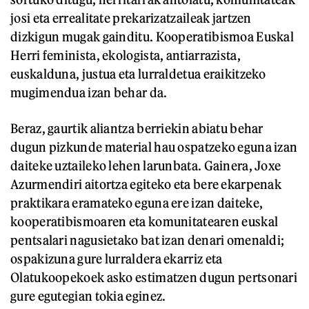
josi eta errealitate prekarizatzaileak jartzen
dizkigun mugak gainditu. Kooperatibismoa Euskal
Herri feminista, ekologista, antiarrazista,
euskalduna, justua eta lurraldetua eraikitzeko
mugimendua izan behar da.
Beraz, gaurtik aliantza berriekin abiatu behar
dugun pizkunde material hau ospatzeko eguna izan
daiteke uztaileko lehen larunbata. Gainera, Joxe
Azurmendiri aitortza egiteko eta bere ekarpenak
praktikara eramateko eguna ere izan daiteke,
kooperatibismoaren eta komunitatearen euskal
pentsalari nagusietako bat izan denari omenaldi;
ospakizuna gure lurraldera ekarriz eta
Olatukoopekoek asko estimatzen dugun pertsonari
gure egutegian tokia eginez.