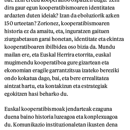
dira gaur egun kooperatibismoaren identitatea
ardazten duten ideiak? Izan da eboluziorik azken
150 urteetan? Zorionez, kooperatibismoaren
historia ez da amaitu, eta, inguratzen gaituen
ziurgabetasun garai honetan, identitate eta ekintza
kooperatiboaren ibilbidea oso bizia da. Mundu
mailan ere, eta Euskal Herrira etorrita, euskal
mugimendu kooperatiboa gure gizartean eta
ekonomian eragile garrantzitsua izateko bereziki
ondo kokatua dago, bai, eta bere errealitatea
aintzat hartu, eta kontakizun eta estrategiak
egokitzen hasi beharko du.
Euskal kooperatibismoak jendarteak ezaguna
duena baino historia luzeagoa eta konplexuagoa
du. Komunikazio instituzionaletan ikusten dena