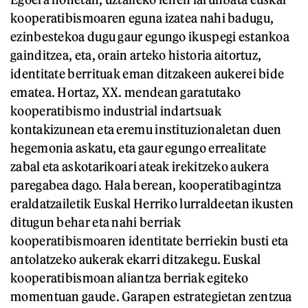
kooperatibismoaren eguna izatea nahi badugu,
ezinbestekoa dugu gaur egungo ikuspegi estankoa
gainditzea, eta, orain arteko historia aitortuz,
identitate berrituak eman ditzakeen aukerei bide
ematea. Hortaz, XX. mendean garatutako
kooperatibismo industrial indartsuak
kontakizunean eta eremu instituzionaletan duen
hegemonia askatu, eta gaur egungo errealitate
zabal eta askotarikoari ateak irekitzeko aukera
paregabea dago. Hala berean, kooperatibagintza
eraldatzailetik Euskal Herriko lurraldeetan ikusten
ditugun behar eta nahi berriak
kooperatibismoaren identitate berriekin busti eta
antolatzeko aukerak ekarri ditzakegu. Euskal
kooperatibismoan aliantza berriak egiteko
momentuan gaude. Garapen estrategietan zentzua