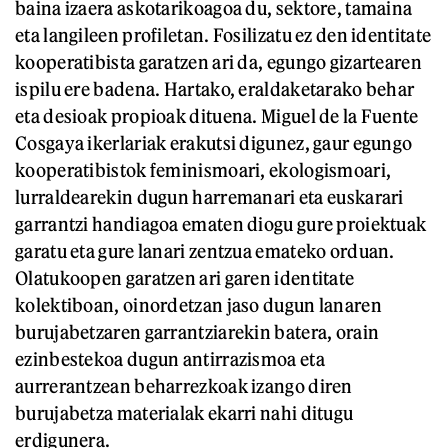
baina izaera askotarikoagoa du, sektore, tamaina
eta langileen profiletan. Fosilizatu ez den identitate
kooperatibista garatzen ari da, egungo gizartearen
ispilu ere badena. Hartako, eraldaketarako behar
eta desioak propioak dituena. Miguel de la Fuente
Cosgaya ikerlariak erakutsi digunez, gaur egungo
kooperatibistok feminismoari, ekologismoari,
lurraldearekin dugun harremanari eta euskarari
garrantzi handiagoa ematen diogu gure proiektuak
garatu eta gure lanari zentzua emateko orduan.
Olatukoopen garatzen ari garen identitate
kolektiboan, oinordetzan jaso dugun lanaren
burujabetzaren garrantziarekin batera, orain
ezinbestekoa dugun antirrazismoa eta
aurrerantzean beharrezkoak izango diren
burujabetza materialak ekarri nahi ditugu
erdigunera.