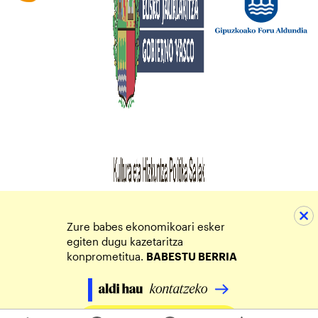
Zure babes ekonomikoari esker
egiten dugu kazetaritza
konprometitua.
BABESTU BERRIA