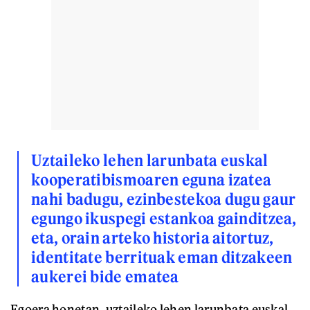
Uztaileko lehen larunbata euskal
kooperatibismoaren eguna izatea
nahi badugu, ezinbestekoa dugu gaur
egungo ikuspegi estankoa gainditzea,
eta, orain arteko historia aitortuz,
identitate berrituak eman ditzakeen
aukerei bide ematea
Egoera honetan, uztaileko lehen larunbata euskal