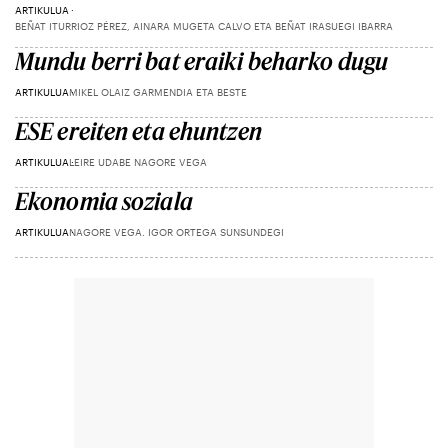
ARTIKULUA
BEÑAT ITURRIOZ PÉREZ, AINARA MUGETA CALVO ETA BEÑAT IRASUEGI IBARRA
Mundu berri bat eraiki beharko dugu
ARTIKULUA
MIKEL OLAIZ GARMENDIA ETA BESTE
ESE ereiten eta ehuntzen
ARTIKULUA
LEIRE UDABE NAGORE VEGA
Ekonomia soziala
ARTIKULUA
NAGORE VEGA. IGOR ORTEGA SUNSUNDEGI