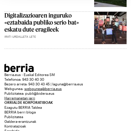
Digitalizazioaren inguruko
«eztabaida publiko serio bat»
eskatu dute eragileek
IRATI URDALLETA LETE
Berria.eus - Euskal Editorea SM
Telefonoa: 943 30 40 30
Bezero arreta: 943 30 43 45 | laguna@berria.eus
Webgunea:
webgunea@berria.eus
Publizitatea:
publi@bidera.eus
Harremanetan jarri
ORRIALDE KORPORATIBOAK
Ezagutu BERRIA Taldea
BERRIA berri bloga
Publizitatea
Galdera-erantzunak
Kontratazioak
Sarebide