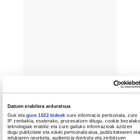
Datuen erabilera arduratsua
Guk eta
gure 1022 kideek
sure informacio pertsonala, zure
IP zenbakia, esaterako, prozesatzen ditugu, cookie bezalak
teknologiak erabiliz eta zure gailuko informazioak azitzen
dugu publizitate eta eduki pertsonalizatua, publizitatearen eta
edukiaren neurketa, audientzia-ikerketa eta zerbitzuen