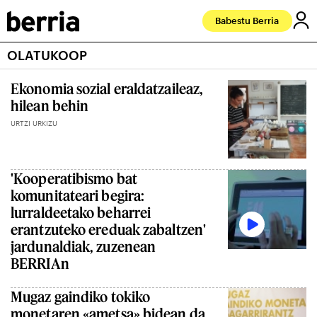
Babestu Berria
OLATUKOOP
Ekonomia sozial eraldatzaileaz,
hilean behin
URTZI URKIZU
'Kooperatibismo bat
komunitateari begira:
lurraldeetako beharrei
erantzuteko ereduak zabaltzen'
jardunaldiak, zuzenean
BERRIAn
Mugaz gaindiko tokiko
monetaren «ametsa» bidean da