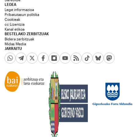
LEGEA
Lege informazioa
Pribatutasun politika
Cookieak
cc Lizentzia
Kanal etikoa
BESTELAKO ZERBITZUAK
Bidera zerbitzuak
Midas Media
JARRAITU