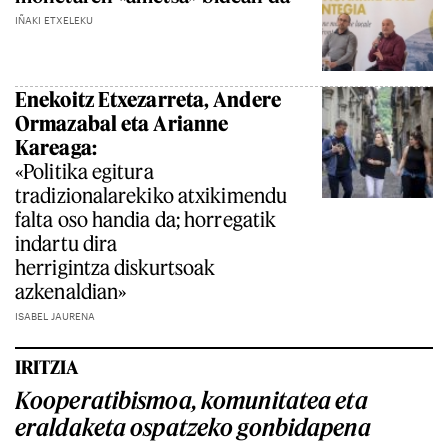
IÑAKI ETXELEKU
Enekoitz Etxezarreta, Andere
Ormazabal eta Arianne
Kareaga:
«Politika egitura
tradizionalarekiko atxikimendu
falta oso handia da; horregatik
indartu dira
herrigintza diskurtsoak
azkenaldian»
ISABEL JAURENA
IRITZIA
Kooperatibismoa, komunitatea eta
eraldaketa ospatzeko gonbidapena