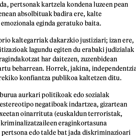
hi da, pertsonak kartzela kondena luzeen pean
kenean absolbituak badira ere, kalte
 emozionala eginda geratuko baita.
io kaltegarriak dakarzkio justiziari; izan ere,
itizazioak lagundu egiten du erabaki judizialak
eragindakotzat har daitezen, zuzenbidean
artu beharrean. Horrek, jakina, independentzi
rekiko konfiantza publikoa kaltetzen ditu.
burua aurkari politikoak edo sozialak
 estereotipo negatiboak indartzea, gizartean
xeetan oinarrituta (euskaldun terroristak,
 kriminalizatzaileen eraginkortasuna
 pertsona edo talde bat jada diskriminazioari