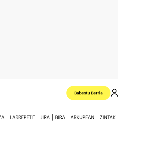
Babestu Berria
ZA
LARREPETIT
JIRA
BIRA
ARKUPEAN
ZINTAK