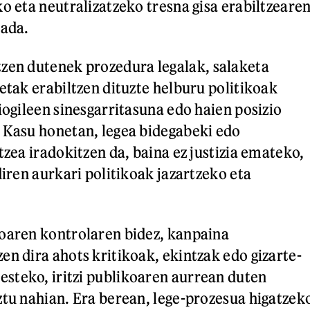
o eta neutralizatzeko tresna gisa erabiltzeare
bada.
tzen dutenek prozedura legalak, salaketa
etak erabiltzen dituzte helburu politikoak
iogileen sinesgarritasuna edo haien posizio
 Kasu honetan, legea bidegabeki edo
tzea iradokitzen da, baina ez justizia emateko,
diren aurkari politikoak jazartzeko eta
oaren kontrolaren bidez, kanpaina
en dira ahots kritikoak, ekintzak edo gizarte-
steko, iritzi publikoaren aurrean duten
ztu nahian. Era berean, lege-prozesua higatzek