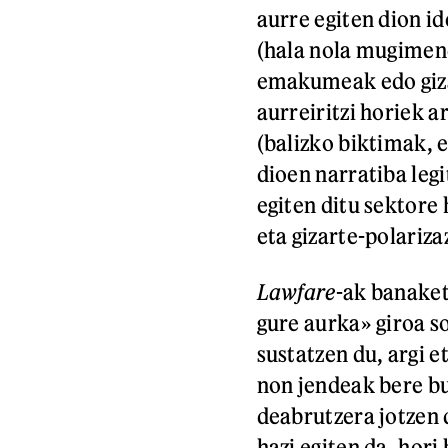
aurre egiten dion i
(hala nola mugimen
emakumeak edo giza
aurreiritzi horiek a
(balizko biktimak, 
dioen narratiba leg
egiten ditu sektore
eta gizarte-polariza
Lawfare
-ak banaket
gure aurka» giroa so
sustatzen du, argi 
non jendeak bere bu
deabrutzera jotzen 
hazi egiten da, hori