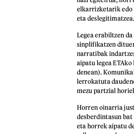
elkarrizketarik edo 
eta deslegitimatzea
Legea erabiltzen da
sinplifikatzen ditu
narratibak indartze
aipatu legea ETAko 
denean). Komunikabi
lerrokatuta daudene
mezu partzial horie
Horren oinarria jus
desberdintasun bat 
eta horrek aipatu d