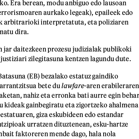
eko. Era berean, modu anbiguo edo lausoan
(terrorismoaren aurkako legeak), epaileek edo
 arbitrarioki interpretatuta, eta poliziaren
matu dira.
n jar daitezkeen prozesu judizialak publikoki
justiziari zilegitasuna kentzen lagundu dute.
Batasuna (EB) bezalako estatuz gaindiko
arrantzitsua bete du
lawfare
-aren erabilerare
ketan, nahiz eta erronka bati aurre egin beha
tu kideak gainbegiratu eta zigortzeko ahalmena
estatuaren, giza eskubideen edo estandar
tzipioak urratzen dituztenean, esku-hartze
nbait faktoreren mende dago, hala nola