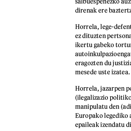
salbuespenezko auzi
direnak ere baztert
Horrela, lege-defen
ez dituzten pertsona
ikertu gabeko tortu
autoinkulpazioengat
eragozten du justizi
mesede uste izatea.
Horrela, jazarpen p
(ilegalizazio politi
manipulatu den (adi
Europako legediko 
epaileak izendatu d