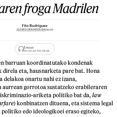
aren froga Madrilen
Fito Rodriguez
2024KO URRIAREN 18A
05:00
Entzun
00:00:00
00:06:46
en barruan koordinatutako kondenak
k direla eta, hausnarketa pare bat. Hona
 delakoa onartu nahi ez izana,
 aurrean gorrotoa sustatzeko erabileraren
iskriminazio-ariketa politiko bat da,
law
rfare
) konbinatzen dituena, eta sistema legal
i politiko edo ideologikoei eraso egiteko,