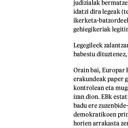
judizialak bermatz
idatzi dira legeak 
ikerketa-batzordeek
gehiegikeriak legiti
Legegileek zalantza
babestu dituztenez, 
Orain bai, Europar 
erakundeak paper g
kontrolean eta muga
izan dion. EBk esta
badu ere zuzenbide-
demokratikoen prin
horien arrakasta ze