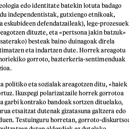
deologia edo identitate batekin lotuta badago
du independentistak, gutxiengo etnikoak,
 eskubideen defendatzaileak), lege-prozesuek
reagotzen dituzte, eta «pertsona jakin batzuk»
esaterako) besteak baino duinagoak direla
itimatzen eta indartzen dute. Horrek areagotu
 horiekiko gorroto, bazterkeria-sentimenduak
zioa.
a politiko eta sozialak areagotzen ditu, «haiek
rtuz. Ikuspegi polarizatzaile horrek gorrotoa
eta garbi kontrako bandoak sortzen dituelako,
rua etsaitzat dutenak gizatasuna galtzera edo
duen. Testuinguru horretan, gorroto-diskurtso
 bultzatzen duten alderdiek ez dutelako