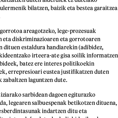
ulermenik bilatzen, baizik eta bestea garaitzea
.
 gorrotoa areagotzeko, lege-prozesuak
en eta diskriminazioaren eta gorrotoaren
n dituen estaldura handiarekin (adibidez,
kideentzako irteera-ate gisa soilik informatze
deek, batez ere interes politikoekin
k, errepresioari eustea justifikatzen duten
k zabaltzen laguntzen dute.
tiziarako sarbidean dagoen egiturazko
da, legearen salbuespenak betikotzen dituena,
esberdintasunak indartzen ditu eta