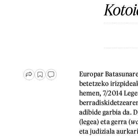
Kotoi
Europar Batasunar
betetzeko irizpidea
hemen, 7/2014 Legea
berradiskidetzearen
adibide garbia da. D
(legea) eta gerra (
wa
eta judiziala aurkar