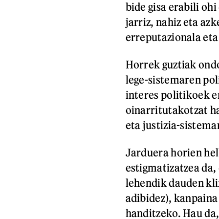
bide gisa erabili o
jarriz, nahiz eta az
erreputazionala eta
Horrek guztiak ondor
lege-sistemaren pol
interes politikoek 
oinarritutakotzat h
eta justizia-sistema
Jarduera horien hel
estigmatizatzea da,
lehendik dauden kli
adibidez), kanpaina
handitzeko. Hau da,