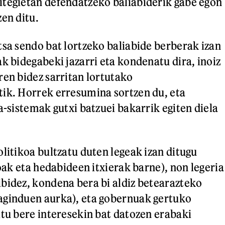
tegietan defendatzeko baliabiderik gabe egon
zen ditu.
tsa sendo bat lortzeko baliabide berberak izan
k bidegabeki jazarri eta kondenatu dira, inoiz
ren bidez sarritan lortutako
ik. Horrek erresumina sortzen du, eta
a-sistemak gutxi batzuei bakarrik egiten diela
olitikoa bultzatu duten legeak izan ditugu
koak eta hedabideen itxierak barne), non legeria
bidez, kondena bera bi aldiz betearazteko
aginduen aurka), eta gobernuak gertuko
itu bere interesekin bat datozen erabaki