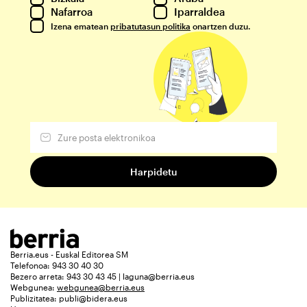
Nafarroa
Iparraldea
Izena ematean
pribatutasun politika
onartzen duzu.
Berria.eus - Euskal Editorea SM
Telefonoa: 943 30 40 30
Bezero arreta: 943 30 43 45 | laguna@berria.eus
Webgunea:
webgunea@berria.eus
Publizitatea:
publi@bidera.eus