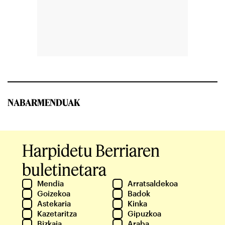
NABARMENDUAK
Harpidetu Berriaren
buletinetara
Mendia
Arratsaldekoa
Goizekoa
Badok
Astekaria
Kinka
Kazetaritza
Gipuzkoa
Bizkaia
Araba