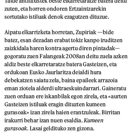
Talde antifaxistek beste elkarretaratze batera deitu
zuten, eta horren ondoren Ertzaintzarekin
sortutako istiluak denok ezagutzen dituzue.
Aipatu elkarrizketa horretan, Zupiriak —bide
batez, esan dezadan erabat tokiz kanpo iruditzen
zaizkidala haren kontra agertu diren pintadak—
gogoratu zuen Falangeak 2008an deitu zuela azken
aldiz beste elkarretaratze batera Gasteizen, eta
ordukoan Eusko Jaurlaritza deialdi hura
debekatzen saiatu zela, baina epaileek arrazoia
eman ziotela alderdi ultraeskuindarrari. Gaineratu
zuen orduan ere iskanbilak egon zirela, eta «aurten
Gasteizen istiluak eragin dituzten kumeen
gurasoak» izan zirela haien erantzuleak. Birritan
irakurri behar izan nuen esaldia.
Kumeen
gurasoak.
Lasai geldituko zen gizona.