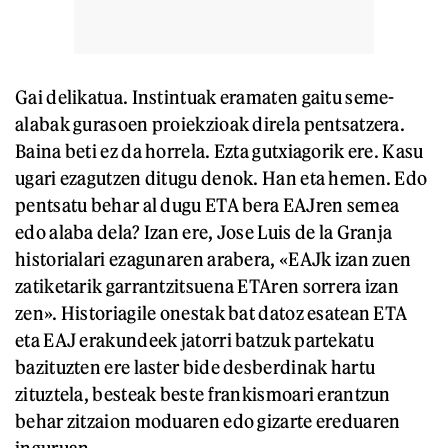
Gai delikatua. Instintuak eramaten gaitu seme-
alabak gurasoen proiekzioak direla pentsatzera.
Baina beti ez da horrela. Ezta gutxiagorik ere. Kasu
ugari ezagutzen ditugu denok. Han eta hemen. Edo
pentsatu behar al dugu ETA bera EAJren semea
edo alaba dela? Izan ere, Jose Luis de la Granja
historialari ezagunaren arabera, «EAJk izan zuen
zatiketarik garrantzitsuena ETAren sorrera izan
zen». Historiagile onestak bat datoz esatean ETA
eta EAJ erakundeek jatorri batzuk partekatu
bazituzten ere laster bide desberdinak hartu
zituztela, besteak beste frankismoari erantzun
behar zitzaion moduaren edo gizarte ereduaren