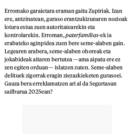
Erromako garaietara eraman gaitu Zupiriak. Izan
ere, antzinatean, guraso erantzukizunaren nozioak
lotura estua zuen autoritatearekin eta
kontrolarekin. Erroman,
paterfamilias
-ek ia
erabateko aginpidea zuen bere seme-alaben gain.
Legearen arabera, seme-alaben ohoreak eta
jokabideak aitaren bertutea —ama aipatu ere ez
zen egiten orduan— islatzen zuten. Seme-alaben
delituek zigorrak eragin ziezazkieketen gurasoei.
Gauza bera erreklamatzen ari al da Segurtasun
sailburua 2025ean?