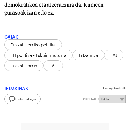
demokratikoa eta atzeraezina da. Kumeen
gurasoak izan edo ez.
GAIAK
Euskal Herriko politika
EH politika - Eskuin muturra
Ertzaintza
EAJ
Euskal Herria
EAE
IRUZKINAK
Ez dago iruzkinik
Iruzkin bat egin
ORDENATU