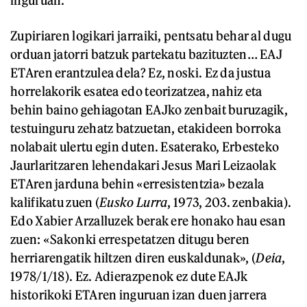
inguruan.
Zupiriaren logikari jarraiki, pentsatu behar al dugu
orduan jatorri batzuk partekatu bazituzten… EAJ
ETAren erantzulea dela? Ez, noski. Ez da justua
horrelakorik esatea edo teorizatzea, nahiz eta
behin baino gehiagotan EAJko zenbait buruzagik,
testuinguru zehatz batzuetan, etakideen borroka
nolabait ulertu egin duten. Esaterako, Erbesteko
Jaurlaritzaren lehendakari Jesus Mari Leizaolak
ETAren jarduna behin «erresistentzia» bezala
kalifikatu zuen (
Eusko Lurra
, 1973, 203. zenbakia).
Edo Xabier Arzalluzek berak ere honako hau esan
zuen: «Sakonki errespetatzen ditugu beren
herriarengatik hiltzen diren euskaldunak», (
Deia
,
1978/1/18). Ez. Adierazpenok ez dute EAJk
historikoki ETAren inguruan izan duen jarrera