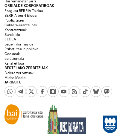
Harremanetan jarri
ORRIALDE KORPORATIBOAK
Ezagutu BERRIA Taldea
BERRIA berri bloga
Publizitatea
Galdera-erantzunak
Kontratazioak
Sarebide
LEGEA
Lege informazioa
Pribatutasun politika
Cookieak
cc Lizentzia
Kanal etikoa
BESTELAKO ZERBITZUAK
Bidera zerbitzuak
Midas Media
JARRAITU