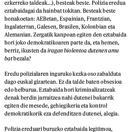
ezkerreko taldeak…), besteak beste. Polizia eredua
eztabaidagai da hainbat tokitan. Besteak beste
honakoetan: AEBetan, Espainian, Frantzian,
Ingalaterran, Galesen, Brasilen, Kolonbian eta
Alemanian. Zergatik kanpoan egiten den eztabaida
hori joko demokratikoaren parte da, eta hemen,
berriz, ikusten da
iragan biolentoa dutenen amu
bat
bezala?
Eredu polizialaren inguruko kezka oso zabalduta
dago euskal gizartean. Ez da talde baten obsesioa
edo helburua. Eztabaida hori kriminalizatzeak
denak berdin jarraitzea nahi dutenei bakarrik
egiten die mesede, gehiegikeria eta kontrol
demokratikorik eza defenditzen dutenei, alegia.
Polizia ereduari buruzko eztabaida legitimoa,