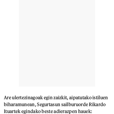
Are ulertezinagoak egin zaizkit, aipatutako istiluen
biharamunean, Segurtasun sailburuorde Rikardo
Ituartek egindako beste adierazpen hauek: