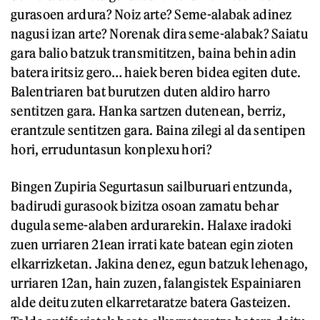
gurasoen ardura? Noiz arte? Seme-alabak adinez
nagusi izan arte? Norenak dira seme-alabak? Saiatu
gara balio batzuk transmititzen, baina behin adin
batera iritsiz gero… haiek beren bidea egiten dute.
Balentriaren bat burutzen duten aldiro harro
sentitzen gara. Hanka sartzen dutenean, berriz,
erantzule sentitzen gara. Baina zilegi al da sentipen
hori, erruduntasun konplexu hori?
Bingen Zupiria Segurtasun sailburuari entzunda,
badirudi gurasook bizitza osoan zamatu behar
dugula seme-alaben ardurarekin. Halaxe iradoki
zuen urriaren 21ean irrati kate batean egin zioten
elkarrizketan. Jakina denez, egun batzuk lehenago,
urriaren 12an, hain zuzen, falangistek Espainiaren
alde deitu zuten elkarretaratze batera Gasteizen.