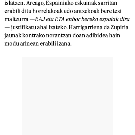
islatzen. Areago, Espainiako eskuinak sarritan
erabili ditu horrelakoak edo antzekoak bere tesi
maltzurra —
EAJ eta ETA enbor bereko ezpalak dira
— justifikatu ahal izateko. Harrigarriena da Zupiria
jaunak kontrako norantzan doan adibidea hain
modu arinean erabili izana.