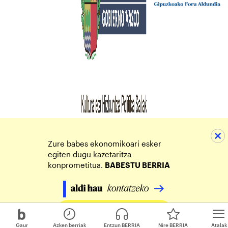
Zure babes ekonomikoari esker
egiten dugu kazetaritza
konprometitua.
BABESTU BERRIA
Egin zure ekarpena
Gaur
Azken berriak
Entzun BERRIA
Nire BERRIA
Atalak