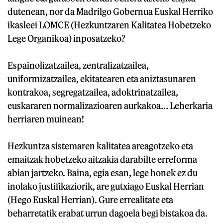
dutenean, nor da Madrilgo Gobernua Euskal Herriko
ikasleei LOMCE (Hezkuntzaren Kalitatea Hobetzeko
Lege Organikoa) inposatzeko?
Espainolizatzailea, zentralizatzailea,
uniformizatzailea, ekitatearen eta aniztasunaren
kontrakoa, segregatzailea, adoktrinatzailea,
euskararen normalizazioaren aurkakoa… Leherkaria
herriaren muinean!
Hezkuntza sistemaren kalitatea areagotzeko eta
emaitzak hobetzeko aitzakia darabilte erreforma
abian jartzeko. Baina, egia esan, lege honek ez du
inolako justifikaziorik, are gutxiago Euskal Herrian
(Hego Euskal Herrian). Gure errealitate eta
beharretatik erabat urrun dagoela begi bistakoa da.