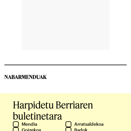
NABARMENDUAK
Harpidetu Berriaren
buletinetara
Mendia
Arratsaldekoa
Goizekoa
Badok