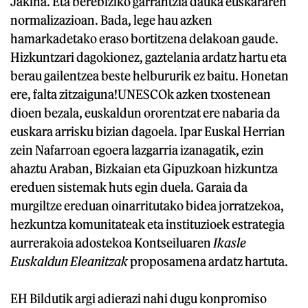
Jakina. Eta berebiziko garrantzia dauka euskararen
normalizazioan. Bada, lege hau azken
hamarkadetako eraso bortitzena delakoan gaude.
Hizkuntzari dagokionez, gaztelania ardatz hartu eta
berau gailentzea beste helbururik ez baitu. Honetan
ere, falta zitzaiguna!UNESCOk azken txostenean
dioen bezala, euskaldun ororentzat ere nabaria da
euskara arrisku bizian dagoela. Ipar Euskal Herrian
zein Nafarroan egoera lazgarria izanagatik, ezin
ahaztu Araban, Bizkaian eta Gipuzkoan hizkuntza
ereduen sistemak huts egin duela. Garaia da
murgiltze ereduan oinarritutako bidea jorratzekoa,
hezkuntza komunitateak eta instituzioek estrategia
aurrerakoia adostekoa Kontseiluaren
Ikasle
Euskaldun Eleanitzak
proposamena ardatz hartuta.
EH Bildutik argi adierazi nahi dugu konpromiso