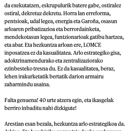
da exekutatzen, eskrupulurik batere gabe, ostiralez
ostiral, dekretuz dekretu. Horra lan erreforma,
pentsioak, udal legea, energia eta Garoña, osasun
arloaren pribatizazioa eta berrordainketa,
mendekotasun legea, funtzionarioak gatibu hartzea,
eta abar. Eta hezkuntza arloan ere, LOMCE
inposatzea ez da kasualitatea. Arlo estrategiko gisa,
adoktrinamendurako eta zentralizaziorako
ezinbesteko tresna du. Ez da kasualitatea, beraz,
lehen irakurketatik bertatik darion armairu
zaharmindu usaina.
Falta genuena! 40 urte atzera egin, eta ikasgelak
berriro inbaditu nahi dizkigute!
Arestian esan bezala, hezkuntza arlo estrategikoa da.