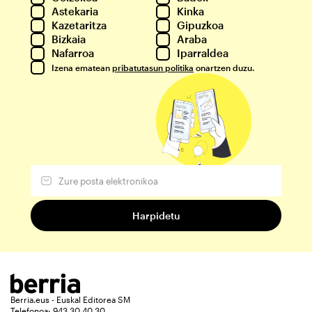
Astekaria
Kinka
Kazetaritza
Gipuzkoa
Bizkaia
Araba
Nafarroa
Iparraldea
Izena ematean
pribatutasun politika
onartzen duzu.
Berria.eus - Euskal Editorea SM
Telefonoa: 943 30 40 30