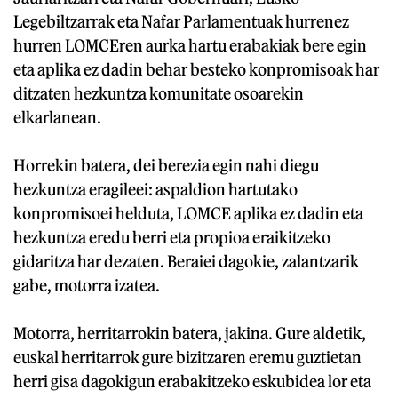
Legebiltzarrak eta Nafar Parlamentuak hurrenez
hurren LOMCEren aurka hartu erabakiak bere egin
eta aplika ez dadin behar besteko konpromisoak har
ditzaten hezkuntza komunitate osoarekin
elkarlanean.
Horrekin batera, dei berezia egin nahi diegu
hezkuntza eragileei: aspaldion hartutako
konpromisoei helduta, LOMCE aplika ez dadin eta
hezkuntza eredu berri eta propioa eraikitzeko
gidaritza har dezaten. Beraiei dagokie, zalantzarik
gabe, motorra izatea.
Motorra, herritarrokin batera, jakina. Gure aldetik,
euskal herritarrok gure bizitzaren eremu guztietan
herri gisa dagokigun erabakitzeko eskubidea lor eta