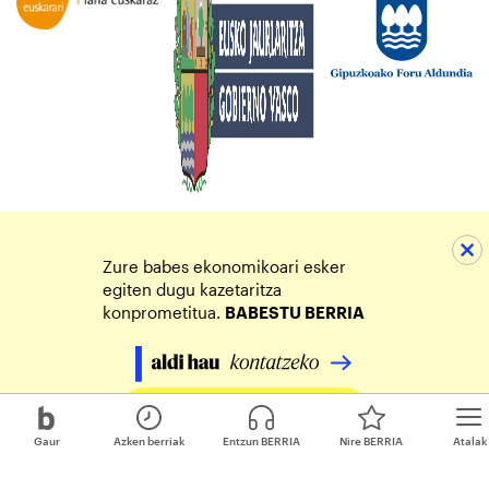
Zure babes ekonomikoari esker
egiten dugu kazetaritza
konprometitua.
BABESTU BERRIA
Egin zure ekarpena
Gaur
Azken berriak
Entzun BERRIA
Nire BERRIA
Atalak