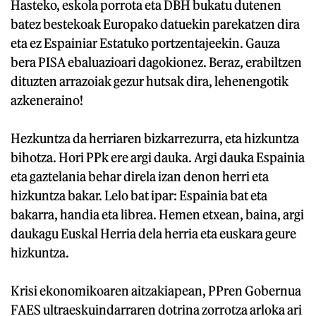
Hasteko, eskola porrota eta DBH bukatu dutenen
batez bestekoak Europako datuekin parekatzen dira
eta ez Espainiar Estatuko portzentajeekin. Gauza
bera PISA ebaluazioari dagokionez. Beraz, erabiltzen
dituzten arrazoiak gezur hutsak dira, lehenengotik
azkeneraino!
Hezkuntza da herriaren bizkarrezurra, eta hizkuntza
bihotza. Hori PPk ere argi dauka. Argi dauka Espainia
eta gaztelania behar direla izan denon herri eta
hizkuntza bakar. Lelo bat ipar: Espainia bat eta
bakarra, handia eta librea. Hemen etxean, baina, argi
daukagu Euskal Herria dela herria eta euskara geure
hizkuntza.
Krisi ekonomikoaren aitzakiapean, PPren Gobernua
FAES ultraeskuindarraren dotrina zorrotza arloka ari