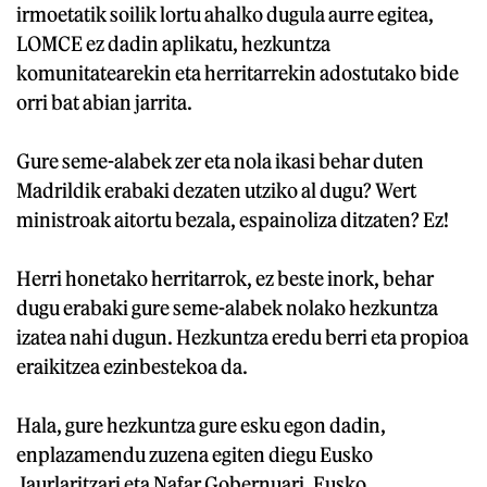
irmoetatik soilik lortu ahalko dugula aurre egitea,
LOMCE ez dadin aplikatu, hezkuntza
komunitatearekin eta herritarrekin adostutako bide
orri bat abian jarrita.
Gure seme-alabek zer eta nola ikasi behar duten
Madrildik erabaki dezaten utziko al dugu? Wert
ministroak aitortu bezala, espainoliza ditzaten? Ez!
Herri honetako herritarrok, ez beste inork, behar
dugu erabaki gure seme-alabek nolako hezkuntza
izatea nahi dugun. Hezkuntza eredu berri eta propioa
eraikitzea ezinbestekoa da.
Hala, gure hezkuntza gure esku egon dadin,
enplazamendu zuzena egiten diegu Eusko
Jaurlaritzari eta Nafar Gobernuari, Eusko