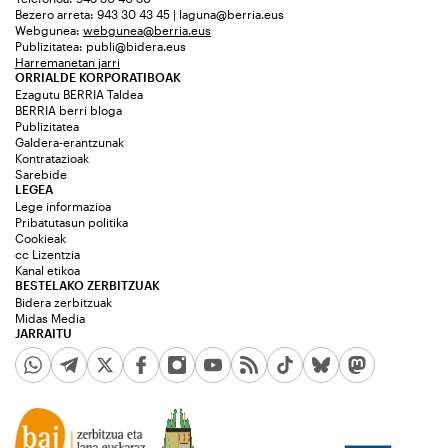
Bezero arreta: 943 30 43 45 | laguna@berria.eus
Webgunea:
webgunea@berria.eus
Publizitatea:
publi@bidera.eus
Harremanetan jarri
ORRIALDE KORPORATIBOAK
Ezagutu BERRIA Taldea
BERRIA berri bloga
Publizitatea
Galdera-erantzunak
Kontratazioak
Sarebide
LEGEA
Lege informazioa
Pribatutasun politika
Cookieak
cc Lizentzia
Kanal etikoa
BESTELAKO ZERBITZUAK
Bidera zerbitzuak
Midas Media
JARRAITU