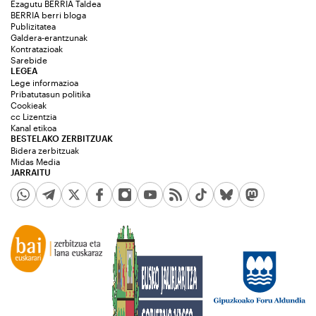
Ezagutu BERRIA Taldea
BERRIA berri bloga
Publizitatea
Galdera-erantzunak
Kontratazioak
Sarebide
LEGEA
Lege informazioa
Pribatutasun politika
Cookieak
cc Lizentzia
Kanal etikoa
BESTELAKO ZERBITZUAK
Bidera zerbitzuak
Midas Media
JARRAITU