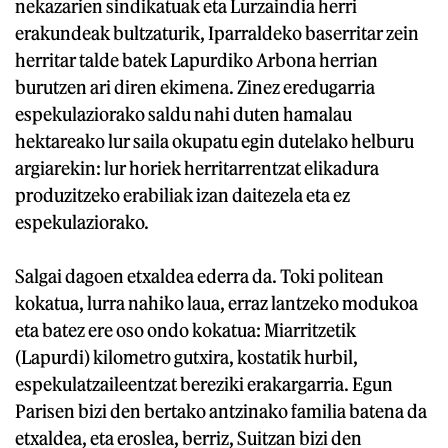
nekazarien sindikatuak eta Lurzaindia herri
erakundeak bultzaturik, Iparraldeko baserritar zein
herritar talde batek Lapurdiko Arbona herrian
burutzen ari diren ekimena. Zinez eredugarria
espekulaziorako saldu nahi duten hamalau
hektareako lur saila okupatu egin dutelako helburu
argiarekin: lur horiek herritarrentzat elikadura
produzitzeko erabiliak izan daitezela eta ez
espekulaziorako.
Salgai dagoen etxaldea ederra da. Toki politean
kokatua, lurra nahiko laua, erraz lantzeko modukoa
eta batez ere oso ondo kokatua: Miarritzetik
(Lapurdi) kilometro gutxira, kostatik hurbil,
espekulatzaileentzat bereziki erakargarria. Egun
Parisen bizi den bertako antzinako familia batena da
etxaldea, eta eroslea, berriz, Suitzan bizi den