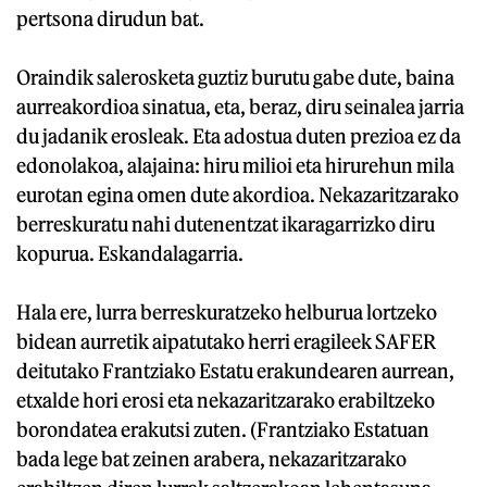
pertsona dirudun bat.
Oraindik salerosketa guztiz burutu gabe dute, baina
aurreakordioa sinatua, eta, beraz, diru seinalea jarria
du jadanik erosleak. Eta adostua duten prezioa ez da
edonolakoa, alajaina: hiru milioi eta hirurehun mila
eurotan egina omen dute akordioa. Nekazaritzarako
berreskuratu nahi dutenentzat ikaragarrizko diru
kopurua. Eskandalagarria.
Hala ere, lurra berreskuratzeko helburua lortzeko
bidean aurretik aipatutako herri eragileek SAFER
deitutako Frantziako Estatu erakundearen aurrean,
etxalde hori erosi eta nekazaritzarako erabiltzeko
borondatea erakutsi zuten. (Frantziako Estatuan
bada lege bat zeinen arabera, nekazaritzarako