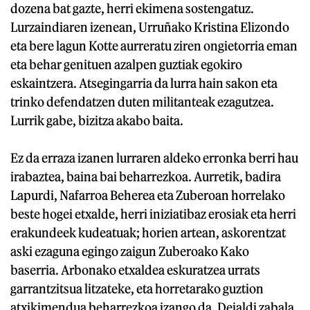
dozena bat gazte, herri ekimena sostengatuz.
Lurzaindiaren izenean, Urruñako Kristina Elizondo
eta bere lagun Kotte aurreratu ziren ongietorria eman
eta behar genituen azalpen guztiak egokiro
eskaintzera. Atsegingarria da lurra hain sakon eta
trinko defendatzen duten militanteak ezagutzea.
Lurrik gabe, bizitza akabo baita.
Ez da erraza izanen lurraren aldeko erronka berri hau
irabaztea, baina bai beharrezkoa. Aurretik, badira
Lapurdi, Nafarroa Beherea eta Zuberoan horrelako
beste hogei etxalde, herri iniziatibaz erosiak eta herri
erakundeek kudeatuak; horien artean, askorentzat
aski ezaguna egingo zaigun Zuberoako Kako
baserria. Arbonako etxaldea eskuratzea urrats
garrantzitsua litzateke, eta horretarako guztion
atxikimendua beharrezkoa izango da. Deialdi zabala