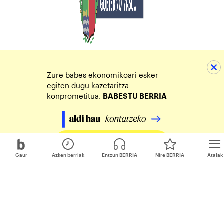
Zure babes ekonomikoari esker
egiten dugu kazetaritza
konprometitua.
BABESTU BERRIA
Egin zure ekarpena
Gaur
Azken berriak
Entzun BERRIA
Nire BERRIA
Atalak