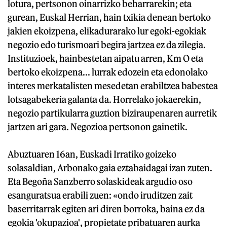
lotura, pertsonon oinarrizko beharrarekin; eta
gurean, Euskal Herrian, hain txikia denean bertoko
jakien ekoizpena, elikadurarako lur egoki-egokiak
negozio edo turismoari begira jartzea ez da zilegia.
Instituzioek, hainbestetan aipatu arren, Km O eta
bertoko ekoizpena... lurrak edozein eta edonolako
interes merkatalisten mesedetan erabiltzea babestea
lotsagabekeria galanta da. Horrelako jokaerekin,
negozio partikularra guztion biziraupenaren aurretik
jartzen ari gara. Negozioa pertsonon gainetik.
Abuztuaren 16an, Euskadi Irratiko goizeko
solasaldian, Arbonako gaia eztabaidagai izan zuten.
Eta Begoña Sanzberro solaskideak argudio oso
esanguratsua erabili zuen: «ondo iruditzen zait
baserritarrak egiten ari diren borroka, baina ez da
egokia 'okupazioa', propietate pribatuaren aurka