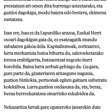
prestatzen ari omen dira hurrengo asteetarako, eta
guztioi dagokigu, modu batera edo bestera, ekimena
sustatzea.
Izan ere, hau ez da Lapurdiko arazoa, Euskal Herri
osoari dagokigun gaia da, ez esateagatik mundu
zabalaren gakoa dela. Kapitalismoak, zoritxarrez,
lurra merkantzia hutsa bihurtu du, salerosketarako
tresna erabilgarria, batzuentzat negozio iturri
borobila. Baina lurra zerbait gehiago da. Gu gara,
gure parte da, gizateriaren arnasgune nagusia,
guztion bizitokia, pertsonak egiten gaituen substratu
kolektiboa. Lurra guztion ondasuna da, eta, beraz,
berau berreskuratzea oinarrizko eskubidea da.
Nekazaritza lurrak gure eguneroko janarekin dute