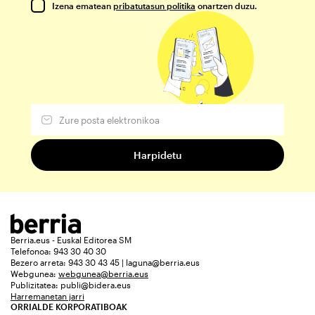
Izena ematean
pribatutasun politika
onartzen duzu.
Berria.eus - Euskal Editorea SM
Telefonoa: 943 30 40 30
Bezero arreta: 943 30 43 45 | laguna@berria.eus
Webgunea:
webgunea@berria.eus
Publizitatea:
publi@bidera.eus
Harremanetan jarri
ORRIALDE KORPORATIBOAK