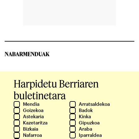
NABARMENDUAK
Harpidetu Berriaren
buletinetara
Mendia
Arratsaldekoa
Goizekoa
Badok
Astekaria
Kinka
Kazetaritza
Gipuzkoa
Bizkaia
Araba
Nafarroa
Iparraldea