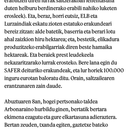
erabiltzen diren lurrak saltzerakoan lehentasuna
duten helburu berdinerako erabili nahiko luketen
erosleek). Eta, beraz, horri eutsiz, ELB eta
Lurzaindiak eskatu zioten estatuko erakundeari
bereiz zitzan: alde batetik, baserria eta berari lotu
ahal zaizkion hiru hektarea; eta, bestetik, elikadura
produzitzeko erabilgarriak diren beste hamaika
hektareak. Eta beraiek prest leudekeela
nekazaritzarako lurrak erosteko. Bere lana egin du
SAFER deituriko erakundeak, eta lur horiek 100.000
inguru eurotan baloratu ditu. Orain, saltzailearen
erantzunaren zain daude.
Abuztuaren 8an, hogei pertsonako taldea
Arbonaraino hurbildu ginen, bertatik bertara
ekimena ezagutu eta gure elkartasuna adieraztera.
Bertan zeuden, txanda egiten, gaztetxe bateko