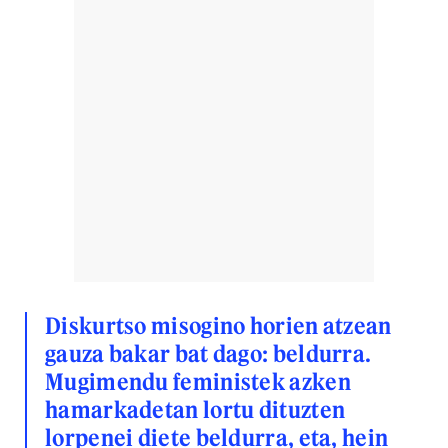
Diskurtso misogino horien atzean
gauza bakar bat dago: beldurra.
Mugimendu feministek azken
hamarkadetan lortu dituzten
lorpenei diete beldurra, eta, hein