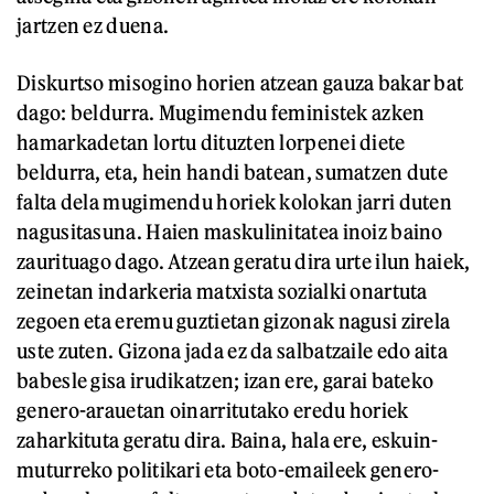
jartzen ez duena.
Diskurtso misogino horien atzean gauza bakar bat
dago: beldurra. Mugimendu feministek azken
hamarkadetan lortu dituzten lorpenei diete
beldurra, eta, hein handi batean, sumatzen dute
falta dela mugimendu horiek kolokan jarri duten
nagusitasuna. Haien maskulinitatea inoiz baino
zaurituago dago. Atzean geratu dira urte ilun haiek,
zeinetan indarkeria matxista sozialki onartuta
zegoen eta eremu guztietan gizonak nagusi zirela
uste zuten. Gizona jada ez da salbatzaile edo aita
babesle gisa irudikatzen; izan ere, garai bateko
genero-arauetan oinarritutako eredu horiek
zaharkituta geratu dira. Baina, hala ere, eskuin-
muturreko politikari eta boto-emaileek genero-