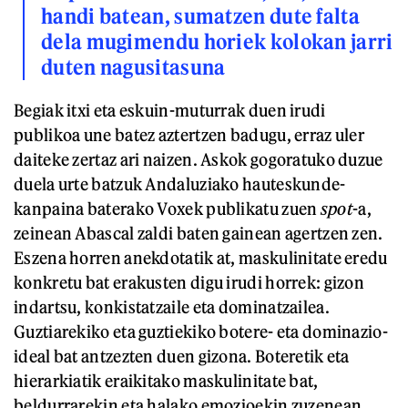
handi batean, sumatzen dute falta
dela mugimendu horiek kolokan jarri
duten nagusitasuna
Begiak itxi eta eskuin-muturrak duen irudi
publikoa une batez aztertzen badugu, erraz uler
daiteke zertaz ari naizen. Askok gogoratuko duzue
duela urte batzuk Andaluziako hauteskunde-
kanpaina baterako Voxek publikatu zuen
spot
-a,
zeinean Abascal zaldi baten gainean agertzen zen.
Eszena horren anekdotatik at, maskulinitate eredu
konkretu bat erakusten digu irudi horrek: gizon
indartsu, konkistatzaile eta dominatzailea.
Guztiarekiko eta guztiekiko botere- eta dominazio-
ideal bat antzezten duen gizona. Boteretik eta
hierarkiatik eraikitako maskulinitate bat,
beldurrarekin eta halako emozioekin zuzenean