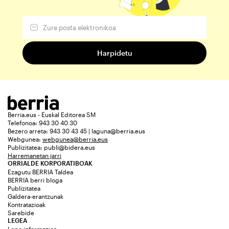
Berria.eus - Euskal Editorea SM
Telefonoa: 943 30 40 30
Bezero arreta: 943 30 43 45 | laguna@berria.eus
Webgunea:
webgunea@berria.eus
Publizitatea:
publi@bidera.eus
Harremanetan jarri
ORRIALDE KORPORATIBOAK
Ezagutu BERRIA Taldea
BERRIA berri bloga
Publizitatea
Galdera-erantzunak
Kontratazioak
Sarebide
LEGEA