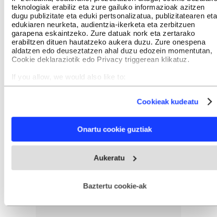
teknologiak erabiliz eta zure gailuko informazioak azitzen
dugu publizitate eta eduki pertsonalizatua, publizitatearen eta
edukiaren neurketa, audientzia-ikerketa eta zerbitzuen
garapena eskaintzeko. Zure datuak nork eta zertarako
erabiltzen dituen hautatzeko aukera duzu. Zure onespena
aldatzen edo deuseztatzen ahal duzu edozein momentutan,
Cookie deklaraziotik edo Privacy triggerean klikatuz.
If you allow, we would also like to:
Collect information about your geographical location
which can be accurate to within several meters
Cookieak kudeatu
Identify your device by actively scanning it for specific
characteristics (fingerprinting)
Find out more about how your personal data is processed
Onartu cookie guztiak
and set your preferences in the
details section
.
Webgune honek cookie propioak eta hirugarrenen cookie-
Aukeratu
fitxategiak erabiltzen ditu. Zure esperientzia eta zerbitzuak
hobetzeko asmoz, cookie teknologiaz baliatzen gara. Ohar
hau onartuz gero, teknologia hori erabiltzeko baimen
esplizitua ematen diguzu.
Gehiago irakurri
Baztertu cookie-ak