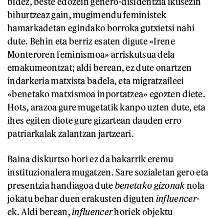
bidez, beste edozein genero-disidentzia ikusezin
bihurtzeaz gain, mugimendu feministek
hamarkadetan egindako borroka gutxietsi nahi
dute. Behin eta berriz esaten digute «Irene
Monteroren feminismoa» arriskutsua dela
emakumeontzat; aldi berean, ez dute onartzen
indarkeria matxista badela, eta migratzaileei
«benetako matxismoa inportatzea» egozten diete.
Hots, arazoa gure mugetatik kanpo uzten dute, eta
ihes egiten diote gure gizartean dauden erro
patriarkalak zalantzan jartzeari.
Baina diskurtso hori ez da bakarrik eremu
instituzionalera mugatzen. Sare sozialetan gero eta
presentzia handiagoa dute
benetako gizonak
nola
jokatu behar duen erakusten diguten
influencer-
ek. Aldi berean,
influencer
horiek objektu