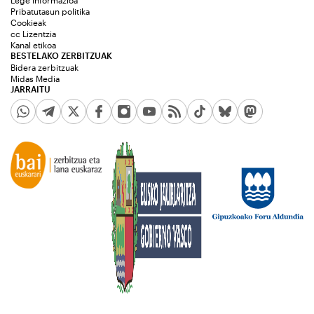
Lege informazioa
Pribatutasun politika
Cookieak
cc Lizentzia
Kanal etikoa
BESTELAKO ZERBITZUAK
Bidera zerbitzuak
Midas Media
JARRAITU