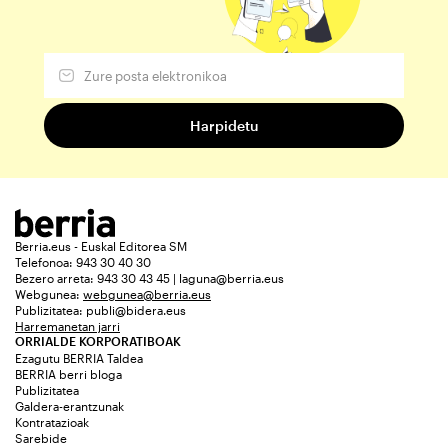
Berria.eus - Euskal Editorea SM
Telefonoa: 943 30 40 30
Bezero arreta: 943 30 43 45 | laguna@berria.eus
Webgunea:
webgunea@berria.eus
Publizitatea:
publi@bidera.eus
Harremanetan jarri
ORRIALDE KORPORATIBOAK
Ezagutu BERRIA Taldea
BERRIA berri bloga
Publizitatea
Galdera-erantzunak
Kontratazioak
Sarebide