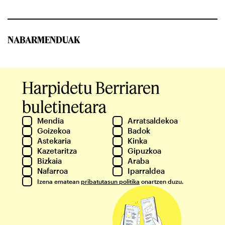
NABARMENDUAK
Harpidetu Berriaren
buletinetara
Mendia
Arratsaldekoa
Goizekoa
Badok
Astekaria
Kinka
Kazetaritza
Gipuzkoa
Bizkaia
Araba
Nafarroa
Iparraldea
Izena ematean
pribatutasun politika
onartzen duzu.