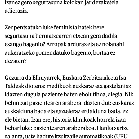
izanez gero segurtasuna kolokan jar dezaketela
adieraziz.
Zer pentsatuko luke feminista batek bere
segurtasuna bermatzearren etxean gera dadila
esango bagenio? Arropak arduraz eta ez nolanahi
aukeratzeko gomendatuko bagenio, bortxa ez
dezaten?
Gezurra da Elhuyarrek, Euskara Zerbitzuak eta Ixa
Taldeak diotena: medikuok euskaraz eta gaztelaniaz
idazten dugula paziente baten ebolutiboa, alegia. Nik
behintzat pazientearen arabera idazten dut: euskaraz
euskalduna bada eta gazteleraz erdalduna bada, ez
ele bietan. Izan ere, historia klinikoak horrela izan
behar luke: pazientearen araberakoa. Hanka sartze
galanta, uste badute itzultzaile automatikoak (UEU