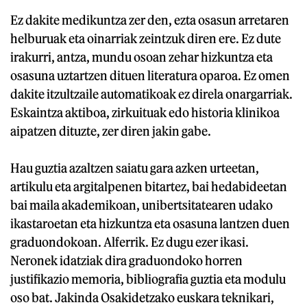
Ez dakite medikuntza zer den, ezta osasun arretaren
helburuak eta oinarriak zeintzuk diren ere. Ez dute
irakurri, antza, mundu osoan zehar hizkuntza eta
osasuna uztartzen dituen literatura oparoa. Ez omen
dakite itzultzaile automatikoak ez direla onargarriak.
Eskaintza aktiboa, zirkuituak edo historia klinikoa
aipatzen dituzte, zer diren jakin gabe.
Hau guztia azaltzen saiatu gara azken urteetan,
artikulu eta argitalpenen bitartez, bai hedabideetan
bai maila akademikoan, unibertsitatearen udako
ikastaroetan eta hizkuntza eta osasuna lantzen duen
graduondokoan. Alferrik. Ez dugu ezer ikasi.
Neronek idatziak dira graduondoko horren
justifikazio memoria, bibliografia guztia eta modulu
oso bat. Jakinda Osakidetzako euskara teknikari,