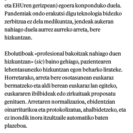
eta EHUren gerizpean) egoera konponduko duela.
Pandemiak ondo erakutsi digu teknologia bidezko
zerbitzua ez dela medikuntza, jendeak aukeran
nahiago duela aurrez aurreko arreta, bere
hizkuntzan.
Ebolutiboak «profesional bakoitzak nahiago duen
hizkuntzan» (
sic
) baino gehiago, pazientearen
lehentasunezko hizkuntzan egon beharko lirateke.
Horretarako, arreta bere osotasunean euskaraz
bermatzeko eta aldi berean euskaraz lan egiteko,
euskararen ibilbideak edo zirkuituak proposatu
genituen. Arretaren normalizazioa, ebidentzian
oinarriturikoa eta protokolizatua, ahalbidetzeko, eta
ez inondik inora itzultzaile automatiko baten
plazeboa.