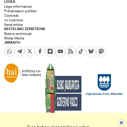
LEGEA
Lege informazioa
Pribatutasun politika
Cookieak
cc Lizentzia
Kanal etikoa
BESTELAKO ZERBITZUAK
Bidera zerbitzuak
Midas Media
JARRAITU
Zure babes ekonomikoari esker