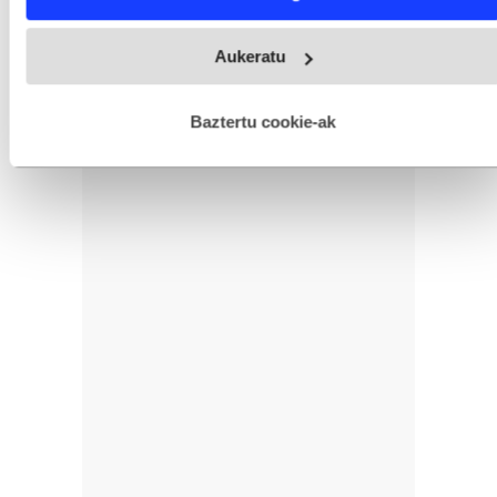
Webgune honek cookie propioak eta hirugarrenen cookie-
Aukeratu
fitxategiak erabiltzen ditu. Zure esperientzia eta zerbitzuak
hobetzeko asmoz, cookie teknologiaz baliatzen gara. Ohar
hau onartuz gero, teknologia hori erabiltzeko baimen
esplizitua ematen diguzu.
Gehiago irakurri
Baztertu cookie-ak