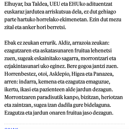
Elhuyar, Ixa Taldea, UEU eta EHUko adituentzat
euskaraz jardutea arriskutsua dela, ez dut gehiago
parte hartuko horrelako ekimenetan. Ezin dut mezu
zital eta anker hori berretsi.
Ebak ez zeukan errurik. Aldiz, arrazoia zeukan:
ezagutzaren eta askatasunaren fruitua lehenetsi
zuen, sugeak eskainitako sagarra, morrontzari eta
ezjakintasunari uko eginez. Bere gogoa jantzi zuen.
Horrenbestez, otoi, Asklepio, Higea eta Panazea,
arren: indarra, kemena eta ezagutza emaguzue,
ikertu, ikasi eta pazienteen alde jardun dezagun.
Morrontzaren paradisutik kanpo, bizitzan, heriotzan
eta zaintzan, sugea izan dadila gure bidelaguna.
Ezagutza eta jardun onaren fruitua jaso dezagun.