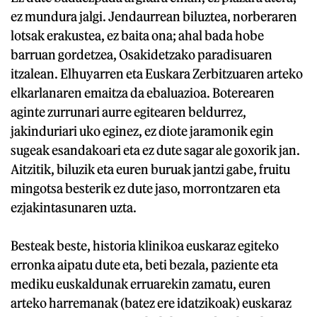
ez mundura jalgi. Jendaurrean biluztea, norberaren
lotsak erakustea, ez baita ona; ahal bada hobe
barruan gordetzea, Osakidetzako paradisuaren
itzalean. Elhuyarren eta Euskara Zerbitzuaren arteko
elkarlanaren emaitza da ebaluazioa. Boterearen
aginte zurrunari aurre egitearen beldurrez,
jakinduriari uko eginez, ez diote jaramonik egin
sugeak esandakoari eta ez dute sagar ale goxorik jan.
Aitzitik, biluzik eta euren buruak jantzi gabe, fruitu
mingotsa besterik ez dute jaso, morrontzaren eta
ezjakintasunaren uzta.
Besteak beste, historia klinikoa euskaraz egiteko
erronka aipatu dute eta, beti bezala, paziente eta
mediku euskaldunak erruarekin zamatu, euren
arteko harremanak (batez ere idatzikoak) euskaraz