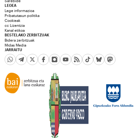
Sarebide
LEGEA
Lege informazioa
Pribatutasun politika
Cookieak
cc Lizentzia
Kanal etikoa
BESTELAKO ZERBITZUAK
Bidera zerbitzuak
Midas Media
JARRAITU