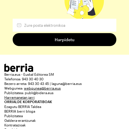
Berria.eus - Euskal Editorea SM
Telefonoa: 943 30 40 30
Bezero arreta: 943 30 43 45 | laguna@berria.eus
Webgunea:
webgunea@berria.eus
Publizitatea:
publi@bidera.eus
Harremanetan jarri
ORRIALDE KORPORATIBOAK
Ezagutu BERRIA Taldea
BERRIA berri bloga
Publizitatea
Galdera-erantzunak
Kontratazioak