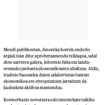
Mendi publikoetan, desoreka horrek ondorio
argiak izan ditu: aprobetxamendu txikiagoa, udal
diru-sarreren galera, inbertsio falta eta landa-
eremuko jarduera ekonomikoaren ahultzea. Aldiz,
tradizio basozalea duten udalerrietan funtzio
ekonomikoa ere errespetatzen jarraitzen da
kudeaketa aktiboa mantenduz.
Kontserbazio zorrotzera edo intentsitate txikiko