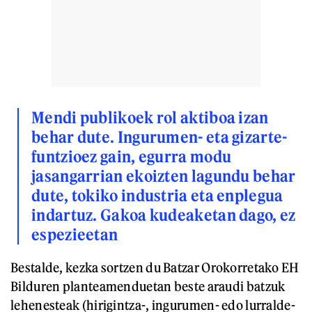
Mendi publikoek rol aktiboa izan
behar dute. Ingurumen- eta gizarte-
funtzioez gain, egurra modu
jasangarrian ekoizten lagundu behar
dute, tokiko industria eta enplegua
indartuz. Gakoa kudeaketan dago, ez
espezieetan
Bestalde, kezka sortzen du Batzar Orokorretako EH
Bilduren planteamenduetan beste araudi batzuk
lehenesteak (hirigintza-, ingurumen- edo lurralde-