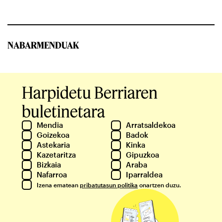
NABARMENDUAK
Harpidetu Berriaren
buletinetara
Mendia
Arratsaldekoa
Goizekoa
Badok
Astekaria
Kinka
Kazetaritza
Gipuzkoa
Bizkaia
Araba
Nafarroa
Iparraldea
Izena ematean
pribatutasun politika
onartzen duzu.