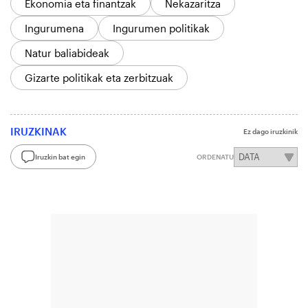
Ekonomia eta finantzak
Nekazaritza
Ingurumena
Ingurumen politikak
Natur baliabideak
Gizarte politikak eta zerbitzuak
IRUZKINAK
Ez dago iruzkinik
Iruzkin bat egin
ORDENATU