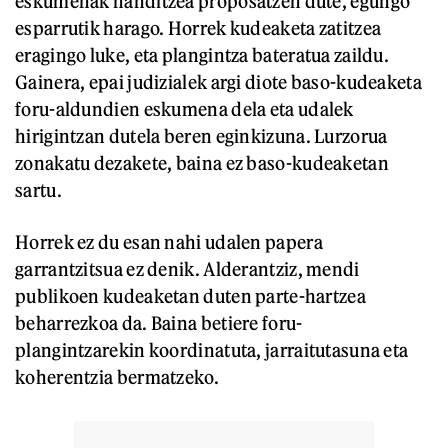
eskumenak handitzea proposatzen dute, egungo
esparrutik harago. Horrek kudeaketa zatitzea
eragingo luke, eta plangintza bateratua zaildu.
Gainera, epai judizialek argi diote baso-kudeaketa
foru-aldundien eskumena dela eta udalek
hirigintzan dutela beren eginkizuna. Lurzorua
zonakatu dezakete, baina ez baso-kudeaketan
sartu.
Horrek ez du esan nahi udalen papera
garrantzitsua ez denik. Alderantziz, mendi
publikoen kudeaketan duten parte-hartzea
beharrezkoa da. Baina betiere foru-
plangintzarekin koordinatuta, jarraitutasuna eta
koherentzia bermatzeko.