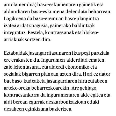
antolamendua) baso-eskumenaren gainetik eta
aldundiaren baso-eskumena defendatu beharrean.
Logikoena da baso-eremuan baso-plangintza
izatea ardatz nagusia, gainerako baldintzak
integratuz. Bestela, kontraesanak eta blokeo-
arriskuak sortzen dira.
Eztabaidak jasangarritasunaren ikuspegi partziala
ere erakusten du. Ingurumen-alderdiari ematen
zaio lehentasuna, eta alderdi ekonomiko eta
sozialak bigarren planoan uzten dira. Hori ez dator
bat baso-kudeaketa jasangarriaren hiru zutabeen
arteko oreka beharrezkoarekin. Are gehiago,
kontraesankorra da ingurumenaren alde egitea eta
aldi berean egurrak deskarbonizazioan eduki
dezakeen eginkizuna baztertzea.