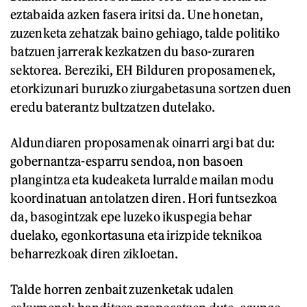
eztabaida azken fasera iritsi da. Une honetan,
zuzenketa zehatzak baino gehiago, talde politiko
batzuen jarrerak kezkatzen du baso-zuraren
sektorea. Bereziki, EH Bilduren proposamenek,
etorkizunari buruzko ziurgabetasuna sortzen duen
eredu baterantz bultzatzen dutelako.
Aldundiaren proposamenak oinarri argi bat du:
gobernantza-esparru sendoa, non basoen
plangintza eta kudeaketa lurralde mailan modu
koordinatuan antolatzen diren. Hori funtsezkoa
da, basogintzak epe luzeko ikuspegia behar
duelako, egonkortasuna eta irizpide teknikoa
beharrezkoak diren zikloetan.
Talde horren zenbait zuzenketak udalen