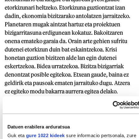
etorkizunari heltzeko. Etorkizuna guztiontzat izan
dadin, ekonomia bizitzarako antolatzen jarraitzeko.
Planetaren mugak aintzat hartuz eta proiektuen
bizigarritasuna erdigunean kokatuz. Bakoitzaren
onena emateko garaia da. Orain arte gehien sufritu
dutenei etorkizun duin bat eskaintzekoa. Krisi
honetan guztion bizitzen alde lan egin dutenei
eskertzekoa. Bidea urratzekoa. Bizitza bizigarriak
denontzat posible egitekoa. Etxean gaude, baina ez
geldirik eta pausoak ematen jarraituko dugu. Atzera
ez egiteko modu bakarra aurrera egitea delako.
Gora langileon elkartasuna! Gora Maiatzaren Lehena!
Idazkia honako hauek ere sinatu dute:
Miren Prieto
Datuen erabilera arduratsua
Lopez, Enara Iruretagoiena Dominguez, Nerea Elias
Guk eta
gure 1022 kideek
sure informacio pertsonala, zure