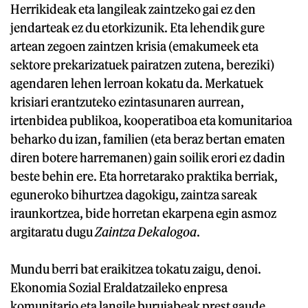
Herrikideak eta langileak zaintzeko gai ez den
jendarteak ez du etorkizunik. Eta lehendik gure
artean zegoen zaintzen krisia (emakumeek eta
sektore prekarizatuek pairatzen zutena, bereziki)
agendaren lehen lerroan kokatu da. Merkatuek
krisiari erantzuteko ezintasunaren aurrean,
irtenbidea publikoa, kooperatiboa eta komunitarioa
beharko du izan, familien (eta beraz bertan ematen
diren botere harremanen) gain soilik erori ez dadin
beste behin ere. Eta horretarako praktika berriak,
eguneroko bihurtzea dagokigu, zaintza sareak
iraunkortzea, bide horretan ekarpena egin asmoz
argitaratu dugu
Zaintza Dekalogoa
.
Mundu berri bat eraikitzea tokatu zaigu, denoi.
Ekonomia Sozial Eraldatzaileko enpresa
komunitario eta langile burujabeak prest gaude