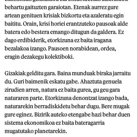
behartu gaituzten garaiotan. Etenak aurrez gure
artean genituen krisiak bizkortu eta azaleratu egin
baititu. Orain, krisi horiei erantzuteko pausoak alde
batera edo bestera emango ditugun da galdera. Ez
dago erdibiderik, etorkizuna ez baita iragana
bezalakoa izango. Pausoen norabidean, ordea,
eragin dezakegu kolektiboki.
Gizakiak gelditu gara. Baina munduak biraka jarraitu
du. Guri baimenik eskatu gabe. Ahaztuta genuela
zirudien arren, natura ez baita gurea, gu geu gara
naturaren parte. Etorkizuna denontzat izango bada,
naturarekin berradiskidetu behar dugu. Bere mugak
gure eginez. Bizirik auteko etengabe hazi behar duen
sistema ekonomikoa ez baita bateragarria
mugatutako planetarekin.