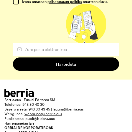
Izena ematean
pribatutasun politika
onartzen duzu.
Berria.eus - Euskal Editorea SM
Telefonoa: 943 30 40 30
Bezero arreta: 943 30 43 45 | laguna@berria.eus
Webgunea:
webgunea@berria.eus
Publizitatea:
publi@bidera.eus
Harremanetan jarri
ORRIALDE KORPORATIBOAK