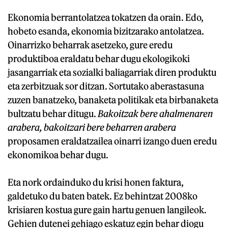
Ekonomia berrantolatzea tokatzen da orain. Edo,
hobeto esanda, ekonomia bizitzarako antolatzea.
Oinarrizko beharrak asetzeko, gure eredu
produktiboa eraldatu behar dugu ekologikoki
jasangarriak eta sozialki baliagarriak diren produktu
eta zerbitzuak sor ditzan. Sortutako aberastasuna
zuzen banatzeko, banaketa politikak eta birbanaketa
bultzatu behar ditugu.
Bakoitzak bere ahalmenaren
arabera, bakoitzari bere beharren arabera
proposamen eraldatzailea oinarri izango duen eredu
ekonomikoa behar dugu.
Eta nork ordainduko du krisi honen faktura,
galdetuko du baten batek. Ez behintzat 2008ko
krisiaren kostua gure gain hartu genuen langileok.
Gehien dutenei gehiago eskatuz egin behar diogu