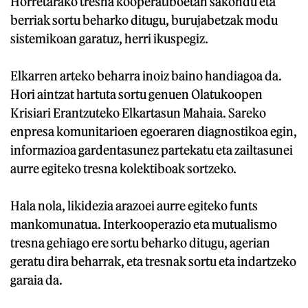
Horretarako tresna kooperatiboetan sakondu eta
berriak sortu beharko ditugu, burujabetzak modu
sistemikoan garatuz, herri ikuspegiz.
Elkarren arteko beharra inoiz baino handiagoa da.
Hori aintzat hartuta sortu genuen Olatukoopen
Krisiari Erantzuteko Elkartasun Mahaia. Sareko
enpresa komunitarioen egoeraren diagnostikoa egin,
informazioa gardentasunez partekatu eta zailtasunei
aurre egiteko tresna kolektiboak sortzeko.
Hala nola, likidezia arazoei aurre egiteko funts
mankomunatua. Interkooperazio eta mutualismo
tresna gehiago ere sortu beharko ditugu, agerian
geratu dira beharrak, eta tresnak sortu eta indartzeko
garaia da.