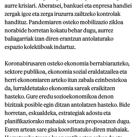
aurre krisiari. Aberatsei, bankuei eta enpresa handiei
zergak igoz eta zerga iruzurra zailtzeko kontrolak
handituz. Pandemiaren osteko mobilizazio zikloa
norabide horretan kokatu behar dugu, aurrez
baliagarriak izan diren erantzun antolaturako
espazio kolektiboak indartuz.
Koronabirusaren osteko ekonomia berrabiarazteko,
sektore publikoa, ekonomia sozial eraldatzailea eta
herri ekonomiaren arteko itun zabala ezinbestekoa
da, lurraldetutako ekonomia sareak eraikitzen
hasteko. Gure eredu sozioekonomikoa denon
bizitzak posible egin ditzan antolatzen hasteko. Bide
horretan, eskualdeka, estrategiak adostu eta
planifikaziorako mahaiak sortzea proposatzen dugu.
Euren artean sare gisa koordinatuko diren mahaiak.