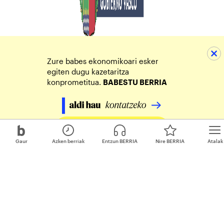
Zure babes ekonomikoari esker
egiten dugu kazetaritza
konprometitua.
BABESTU BERRIA
Egin zure ekarpena
Gaur
Azken berriak
Entzun BERRIA
Nire BERRIA
Atalak