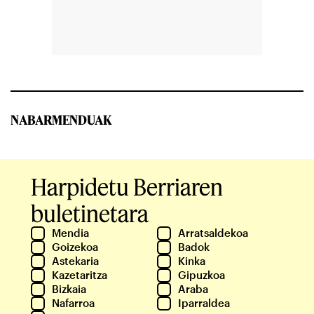
NABARMENDUAK
Harpidetu Berriaren
buletinetara
Mendia
Arratsaldekoa
Goizekoa
Badok
Astekaria
Kinka
Kazetaritza
Gipuzkoa
Bizkaia
Araba
Nafarroa
Iparraldea