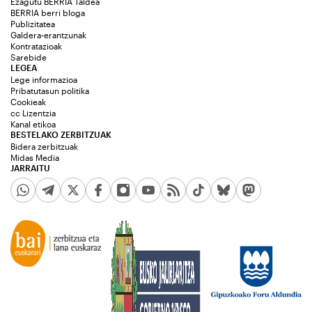
Ezagutu BERRIA Taldea
BERRIA berri bloga
Publizitatea
Galdera-erantzunak
Kontratazioak
Sarebide
LEGEA
Lege informazioa
Pribatutasun politika
Cookieak
cc Lizentzia
Kanal etikoa
BESTELAKO ZERBITZUAK
Bidera zerbitzuak
Midas Media
JARRAITU