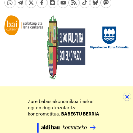
Zure babes ekonomikoari esker
egiten dugu kazetaritza
konprometitua.
BABESTU BERRIA