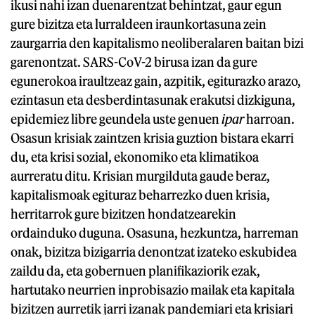
ikusi nahi izan duenarentzat behintzat, gaur egun
gure bizitza eta lurraldeen iraunkortasuna zein
zaurgarria den kapitalismo neoliberalaren baitan bizi
garenontzat. SARS-CoV-2 birusa izan da gure
egunerokoa iraultzeaz gain, azpitik, egiturazko arazo,
ezintasun eta desberdintasunak erakutsi dizkiguna,
epidemiez libre geundela uste genuen
ipar
harroan.
Osasun krisiak zaintzen krisia guztion bistara ekarri
du, eta krisi sozial, ekonomiko eta klimatikoa
aurreratu ditu. Krisian murgilduta gaude beraz,
kapitalismoak egituraz beharrezko duen krisia,
herritarrok gure bizitzen hondatzearekin
ordainduko duguna. Osasuna, hezkuntza, harreman
onak, bizitza bizigarria denontzat izateko eskubidea
zaildu da, eta gobernuen planifikaziorik ezak,
hartutako neurrien inprobisazio mailak eta kapitala
bizitzen aurretik jarri izanak pandemiari eta krisiari