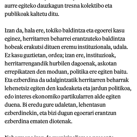
aurre egiteko dauzkagun tresna kolektibo eta
publikoak kaltetu ditu.
Izan da, hala ere, tokiko baldintza eta egoerei kasu
eginez, herritarren beharrei erantzuteko baldintza
hobeak erakutsi dituen eremu instituzionala, udala.
Ez kasu guztietan, ordea; izan ere, instituzioak,
herritarrengandik hurbilen dagoenak, askotan
errepikatzen den moduan, politika ere egiten baitu.
Eta ezberdina da udalgintzatik herritarren beharrak
lehenetsiz egiten den kudeaketa eta jardun politikoa,
edo interes ekonomiko partikularren alde egiten
duena. Bi eredu gure udaletan, lehentasun
ezberdinekin, eta bizi dugun egoerari erantzun
ezberdina ematen diotenak.