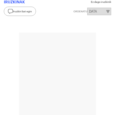
IRUZKINAK
Ez dago iruzkinik
Iruzkin bat egin
ORDENATU