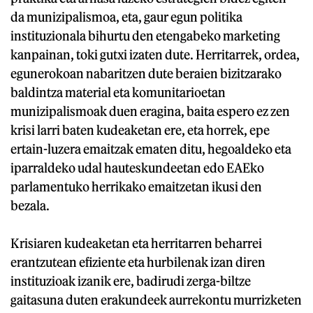
da munizipalismoa, eta, gaur egun politika
instituzionala bihurtu den etengabeko marketing
kanpainan, toki gutxi izaten dute. Herritarrek, ordea,
egunerokoan nabaritzen dute beraien bizitzarako
baldintza material eta komunitarioetan
munizipalismoak duen eragina, baita espero ez zen
krisi larri baten kudeaketan ere, eta horrek, epe
ertain-luzera emaitzak ematen ditu, hegoaldeko eta
iparraldeko udal hauteskundeetan edo EAEko
parlamentuko herrikako emaitzetan ikusi den
bezala.
Krisiaren kudeaketan eta herritarren beharrei
erantzutean efiziente eta hurbilenak izan diren
instituzioak izanik ere, badirudi zerga-biltze
gaitasuna duten erakundeek aurrekontu murrizketen