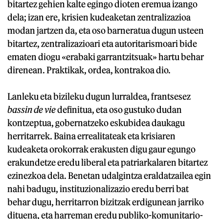
bitartez gehien kalte egingo dioten eremua izango
dela; izan ere, krisien kudeaketan zentralizazioa
modan jartzen da, eta oso barneratua dugun usteen
bitartez, zentralizazioari eta autoritarismoari bide
ematen diogu «erabaki garrantzitsuak» hartu behar
direnean. Praktikak, ordea, kontrakoa dio.
Lanleku eta bizileku dugun lurraldea, frantsesez
bassin de vie
definitua, eta oso gustuko dudan
kontzeptua, gobernatzeko eskubidea daukagu
herritarrek. Baina errealitateak eta krisiaren
kudeaketa orokorrak erakusten digu gaur egungo
erakundetze eredu liberal eta patriarkalaren bitartez
ezinezkoa dela. Benetan udalgintza eraldatzailea egin
nahi badugu, instituzionalizazio eredu berri bat
behar dugu, herritarron bizitzak erdigunean jarriko
dituena, eta harreman eredu publiko-komunitario-