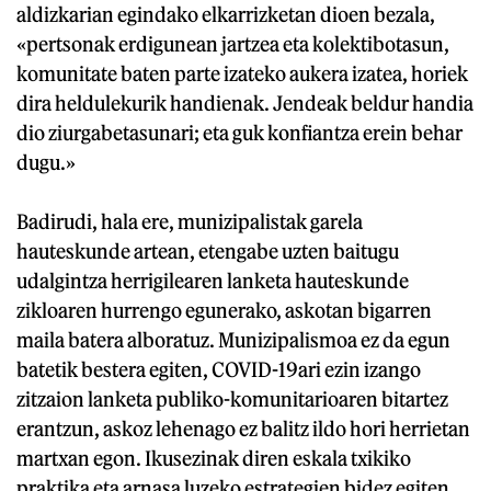
aldizkarian egindako elkarrizketan dioen bezala,
«pertsonak erdigunean jartzea eta kolektibotasun,
komunitate baten parte izateko aukera izatea, horiek
dira heldulekurik handienak. Jendeak beldur handia
dio ziurgabetasunari; eta guk konfiantza erein behar
dugu.»
Badirudi, hala ere, munizipalistak garela
hauteskunde artean, etengabe uzten baitugu
udalgintza herrigilearen lanketa hauteskunde
zikloaren hurrengo egunerako, askotan bigarren
maila batera alboratuz. Munizipalismoa ez da egun
batetik bestera egiten, COVID-19ari ezin izango
zitzaion lanketa publiko-komunitarioaren bitartez
erantzun, askoz lehenago ez balitz ildo hori herrietan
martxan egon. Ikusezinak diren eskala txikiko
praktika eta arnasa luzeko estrategien bidez egiten