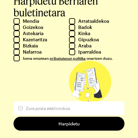
Harpidetu Berriaren
buletinetara
Mendia
Arratsaldekoa
Goizekoa
Badok
Astekaria
Kinka
Kazetaritza
Gipuzkoa
Bizkaia
Araba
Nafarroa
Iparraldea
Izena ematean
pribatutasun politika
onartzen duzu.