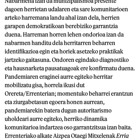
Nabarmena izan da munizipalismoa presente
dagoen herrietan udalaren eta sare komunitarioen
arteko harremana landu ahal izan dela, herrien
garapen demokratikoan berebiziko garrantzia
duena. Harreman horren lehen ondorioa izan da
nabarmen handitu dela herritarren beharren
identifikazioa egin eta horiek asetzeko praktikak
jartzeko gaitasuna. Ondoren egindako diagnostiko
eta hausnarketa pausatuagoak ere konfirmatu duena.
Pandemiaren eraginei aurre egiteko herritar
mobilizatu gisa, horrela ikusi dut
Orereta/Errenterian; momentuko beharrei erantzun
eta ziurgabetasun egoera honen aurrean,
pandemiarekin batera dugun autoritarismo
uholdeari aurre egiteko, herriko dinamika
komunitarioa indartzea oso garrantzitsua izan baita.
Errenteriako alkate Aizpea Otaegi Mitxelenak
Erria