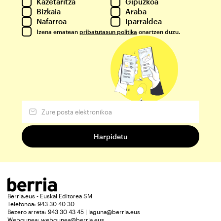
Kazetaritza
Gipuzkoa
Bizkaia
Araba
Nafarroa
Iparraldea
Izena ematean
pribatutasun politika
onartzen duzu.
Berria.eus - Euskal Editorea SM
Telefonoa: 943 30 40 30
Bezero arreta: 943 30 43 45 | laguna@berria.eus
Webgunea:
webgunea@berria.eus