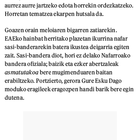
aurrez aurre jartzeko edota horrekin ordezkatzeko.
Horretan tematzea ekarpen hutsala da.
Goazen orain meloiaren bigarren zatiarekin.
EAEko hainbat herritako plazetan ikurrina nafar
sasi-banderarekin batera ikustea deigarria egiten
zait. Sasi-bandera diot, hori ez delako Nafarroako
bandera ofiziala; baizik eta ezker abertzaleak
asmatutakoa
bere mugimenduaren baitan
erabiltzeko. Portzierto, gerora Gure Esku Dago
moduko eragileek eragozpen handi barik bere egin
dutena.