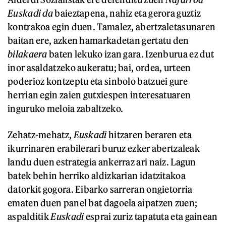
Euskadi da
baieztapena, nahiz eta gerora guztiz
kontrakoa egin duen. Tamalez, abertzaletasunaren
baitan ere, azken hamarkadetan gertatu den
bilakaera
baten lekuko izan gara. Izenburua ez dut
inor asaldatzeko aukeratu; bai, ordea, urteen
poderioz kontzeptu eta sinbolo batzuei gure
herrian egin zaien gutxiespen interesatuaren
inguruko meloia zabaltzeko.
Zehatz-mehatz,
Euskadi
hitzaren beraren eta
ikurrinaren erabilerari buruz ezker abertzaleak
landu duen estrategia ankerraz ari naiz. Lagun
batek behin herriko aldizkarian idatzitakoa
datorkit gogora. Eibarko sarreran ongietorria
ematen duen panel bat dagoela aipatzen zuen;
aspalditik
Euskadi
esprai zuriz tapatuta eta gainean