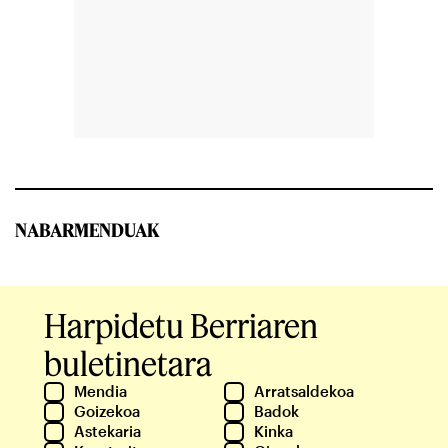
NABARMENDUAK
Harpidetu Berriaren
buletinetara
Mendia
Arratsaldekoa
Goizekoa
Badok
Astekaria
Kinka