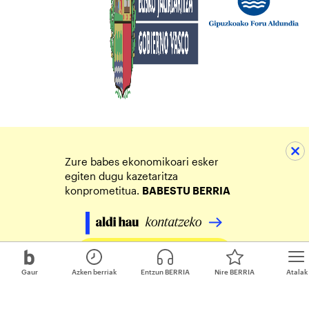
Zure babes ekonomikoari esker
egiten dugu kazetaritza
konprometitua.
BABESTU BERRIA
Egin zure ekarpena
Gaur
Azken berriak
Entzun BERRIA
Nire BERRIA
Atalak