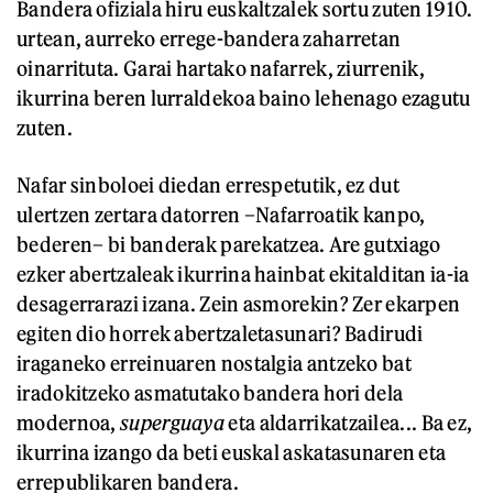
Bandera ofiziala hiru euskaltzalek sortu zuten 1910.
urtean, aurreko errege-bandera zaharretan
oinarrituta. Garai hartako nafarrek, ziurrenik,
ikurrina beren lurraldekoa baino lehenago ezagutu
zuten.
Nafar sinboloei diedan errespetutik, ez dut
ulertzen zertara datorren –Nafarroatik kanpo,
bederen– bi banderak parekatzea. Are gutxiago
ezker abertzaleak ikurrina hainbat ekitalditan ia-ia
desagerrarazi izana. Zein asmorekin? Zer ekarpen
egiten dio horrek abertzaletasunari? Badirudi
iraganeko erreinuaren nostalgia antzeko bat
iradokitzeko asmatutako bandera hori dela
modernoa,
superguaya
eta aldarrikatzailea... Ba ez,
ikurrina izango da beti euskal askatasunaren eta
errepublikaren bandera.