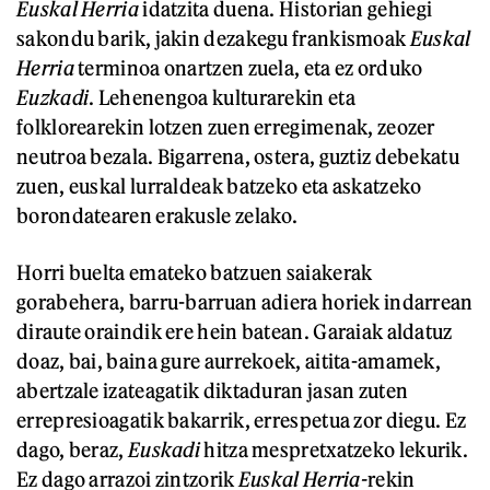
Euskal Herria
idatzita duena. Historian gehiegi
sakondu barik, jakin dezakegu frankismoak
Euskal
Herria
terminoa onartzen zuela, eta ez orduko
Euzkadi
. Lehenengoa kulturarekin eta
folklorearekin lotzen zuen erregimenak, zeozer
neutroa bezala. Bigarrena, ostera, guztiz debekatu
zuen, euskal lurraldeak batzeko eta askatzeko
borondatearen erakusle zelako.
Horri buelta emateko batzuen saiakerak
gorabehera, barru-barruan adiera horiek indarrean
diraute oraindik ere hein batean. Garaiak aldatuz
doaz, bai, baina gure aurrekoek, aitita-amamek,
abertzale izateagatik diktaduran jasan zuten
errepresioagatik bakarrik, errespetua zor diegu. Ez
dago, beraz,
Euskadi
hitza mespretxatzeko lekurik.
Ez dago arrazoi zintzorik
Euskal Herria-
rekin