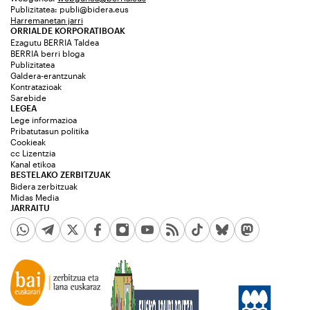
Publizitatea:
publi@bidera.eus
Harremanetan jarri
ORRIALDE KORPORATIBOAK
Ezagutu BERRIA Taldea
BERRIA berri bloga
Publizitatea
Galdera-erantzunak
Kontratazioak
Sarebide
LEGEA
Lege informazioa
Pribatutasun politika
Cookieak
cc Lizentzia
Kanal etikoa
BESTELAKO ZERBITZUAK
Bidera zerbitzuak
Midas Media
JARRAITU