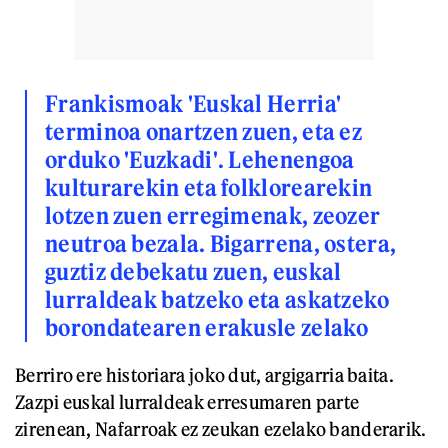
Frankismoak 'Euskal Herria'
terminoa onartzen zuen, eta ez
orduko 'Euzkadi'. Lehenengoa
kulturarekin eta folklorearekin
lotzen zuen erregimenak, zeozer
neutroa bezala. Bigarrena, ostera,
guztiz debekatu zuen, euskal
lurraldeak batzeko eta askatzeko
borondatearen erakusle zelako
Berriro ere historiara joko dut, argigarria baita.
Zazpi euskal lurraldeak erresumaren parte
zirenean, Nafarroak ez zeukan ezelako banderarik.