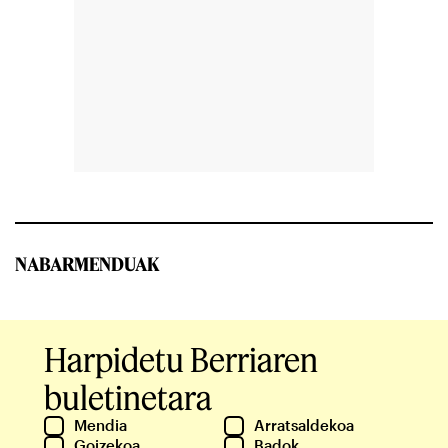
NABARMENDUAK
Harpidetu Berriaren
buletinetara
Mendia
Arratsaldekoa
Goizekoa
Badok