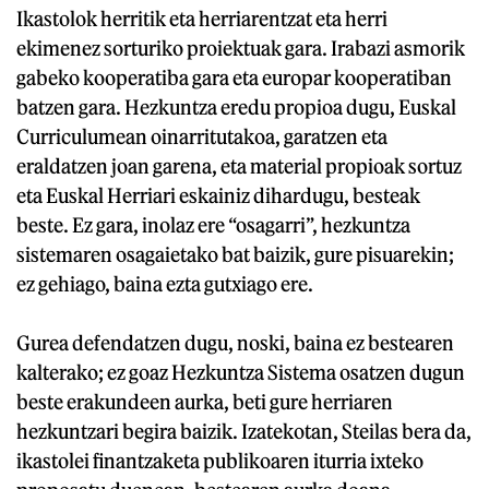
Ikastolok herritik eta herriarentzat eta herri
ekimenez sorturiko proiektuak gara. Irabazi asmorik
gabeko kooperatiba gara eta europar kooperatiban
batzen gara. Hezkuntza eredu propioa dugu, Euskal
Curriculumean oinarritutakoa, garatzen eta
eraldatzen joan garena, eta material propioak sortuz
eta Euskal Herriari eskainiz dihardugu, besteak
beste. Ez gara, inolaz ere “osagarri”, hezkuntza
sistemaren osagaietako bat baizik, gure pisuarekin;
ez gehiago, baina ezta gutxiago ere.
Gurea defendatzen dugu, noski, baina ez bestearen
kalterako; ez goaz Hezkuntza Sistema osatzen dugun
beste erakundeen aurka, beti gure herriaren
hezkuntzari begira baizik. Izatekotan, Steilas bera da,
ikastolei finantzaketa publikoaren iturria ixteko