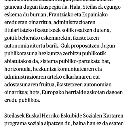
gainean dugun ikuspegia da. Hala, Steilasek egungo
eskema du buruan, Frantziako eta Espainiako
ereduetan oinarritua, administrazioaren
titularitateko ikastetxeek soilik osatzen dutena,
goitik beherako eskemarekin, ikastetxeen
autonomia aitortu barik. Guk proposatzen dugun
publikotasuna hezkuntza zerbitzu publikotik
abiatutakoa da, sistema publiko-partekatu bat,
horizontala, hezkuntza komunitatearen eta
administrazioaren arteko elkarlanaren eta
adostasunaren fruitua, ikastetxeen autonomian
oinarritua; hots, Europako herrialde askotan dagoen
eredu publikoa.
Steilasek Euskal Herriko Eskubide Sozialen Kartaren
programa soziala aipatzen du, baina han ez da esaten