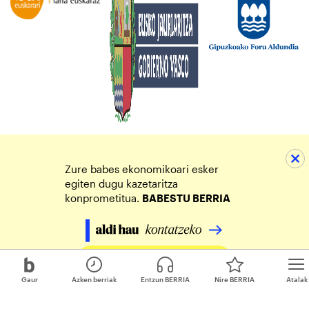
Zure babes ekonomikoari esker
egiten dugu kazetaritza
konprometitua.
BABESTU BERRIA
Egin zure ekarpena
Gaur
Azken berriak
Entzun BERRIA
Nire BERRIA
Atalak