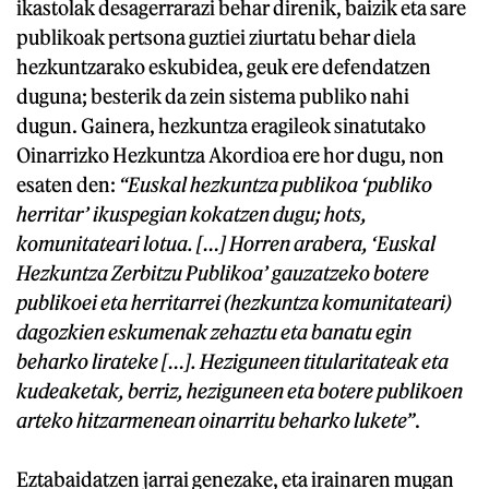
ikastolak desagerrarazi behar direnik, baizik eta sare
publikoak pertsona guztiei ziurtatu behar diela
hezkuntzarako eskubidea, geuk ere defendatzen
duguna; besterik da zein sistema publiko nahi
dugun. Gainera, hezkuntza eragileok sinatutako
Oinarrizko Hezkuntza Akordioa ere hor dugu, non
esaten den:
“Euskal hezkuntza publikoa ‘publiko
herritar’ ikuspegian kokatzen dugu; hots,
komunitateari lotua. […] Horren arabera, ‘Euskal
Hezkuntza Zerbitzu Publikoa’ gauzatzeko botere
publikoei eta herritarrei (hezkuntza komunitateari)
dagozkien eskumenak zehaztu eta banatu egin
beharko lirateke […]. Heziguneen titularitateak eta
kudeaketak, berriz, heziguneen eta botere publikoen
arteko hitzarmenean oinarritu beharko lukete”
.
Eztabaidatzen jarrai genezake, eta irainaren mugan