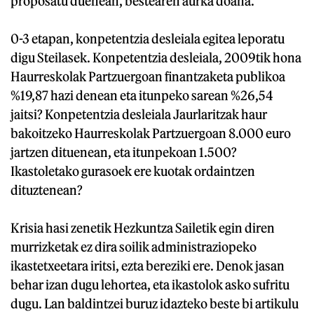
proposatu duenean, bestearen aurka doana.
0-3 etapan, konpetentzia desleiala egitea leporatu
digu Steilasek. Konpetentzia desleiala, 2009tik hona
Haurreskolak Partzuergoan finantzaketa publikoa
%19,87 hazi denean eta itunpeko sarean %26,54
jaitsi? Konpetentzia desleiala Jaurlaritzak haur
bakoitzeko Haurreskolak Partzuergoan 8.000 euro
jartzen dituenean, eta itunpekoan 1.500?
Ikastoletako gurasoek ere kuotak ordaintzen
dituztenean?
Krisia hasi zenetik Hezkuntza Sailetik egin diren
murrizketak ez dira soilik administraziopeko
ikastetxeetara iritsi, ezta bereziki ere. Denok jasan
behar izan dugu lehortea, eta ikastolok asko sufritu
dugu. Lan baldintzei buruz idazteko beste bi artikulu