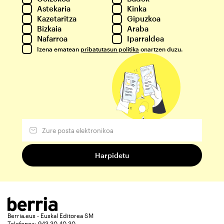
Astekaria
Kinka
Kazetaritza
Gipuzkoa
Bizkaia
Araba
Nafarroa
Iparraldea
Izena ematean
pribatutasun politika
onartzen duzu.
Berria.eus - Euskal Editorea SM
Telefonoa: 943 30 40 30