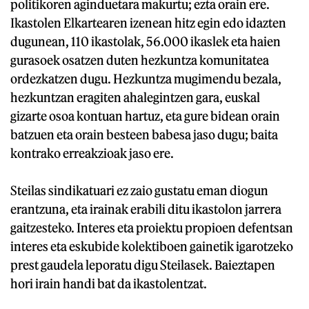
politikoren aginduetara makurtu; ezta orain ere.
Ikastolen Elkartearen izenean hitz egin edo idazten
dugunean, 110 ikastolak, 56.000 ikaslek eta haien
gurasoek osatzen duten hezkuntza komunitatea
ordezkatzen dugu. Hezkuntza mugimendu bezala,
hezkuntzan eragiten ahalegintzen gara, euskal
gizarte osoa kontuan hartuz, eta gure bidean orain
batzuen eta orain besteen babesa jaso dugu; baita
kontrako erreakzioak jaso ere.
Steilas sindikatuari ez zaio gustatu eman diogun
erantzuna, eta irainak erabili ditu ikastolon jarrera
gaitzesteko. Interes eta proiektu propioen defentsan
interes eta eskubide kolektiboen gainetik igarotzeko
prest gaudela leporatu digu Steilasek. Baieztapen
hori irain handi bat da ikastolentzat.