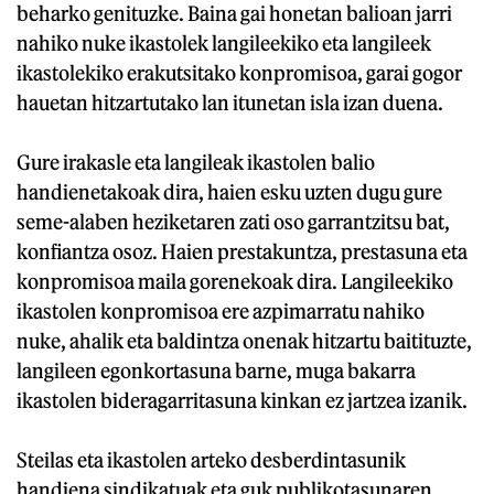
beharko genituzke. Baina gai honetan balioan jarri
nahiko nuke ikastolek langileekiko eta langileek
ikastolekiko erakutsitako konpromisoa, garai gogor
hauetan hitzartutako lan itunetan isla izan duena.
Gure irakasle eta langileak ikastolen balio
handienetakoak dira, haien esku uzten dugu gure
seme-alaben heziketaren zati oso garrantzitsu bat,
konfiantza osoz. Haien prestakuntza, prestasuna eta
konpromisoa maila gorenekoak dira. Langileekiko
ikastolen konpromisoa ere azpimarratu nahiko
nuke, ahalik eta baldintza onenak hitzartu baitituzte,
langileen egonkortasuna barne, muga bakarra
ikastolen bideragarritasuna kinkan ez jartzea izanik.
Steilas eta ikastolen arteko desberdintasunik
handiena sindikatuak eta guk publikotasunaren