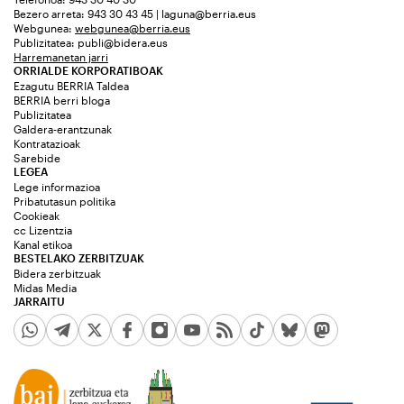
Bezero arreta: 943 30 43 45 | laguna@berria.eus
Webgunea:
webgunea@berria.eus
Publizitatea:
publi@bidera.eus
Harremanetan jarri
ORRIALDE KORPORATIBOAK
Ezagutu BERRIA Taldea
BERRIA berri bloga
Publizitatea
Galdera-erantzunak
Kontratazioak
Sarebide
LEGEA
Lege informazioa
Pribatutasun politika
Cookieak
cc Lizentzia
Kanal etikoa
BESTELAKO ZERBITZUAK
Bidera zerbitzuak
Midas Media
JARRAITU