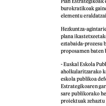
Plan Estrategikoak 
burokratikoak gaind
elementu eraldatzai
Hezkuntza-agintarie
plana ikastetxeeta
eztabaida-prozesu b
proposamen baten b
- Euskal Eskola Pub
aholkularitzarako k
eskola publikoa def
Estrategikoaren gar
sare publikorako he
proiektuak zehaztu 