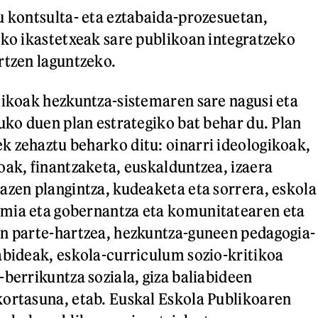
u kontsulta- eta eztabaida-prozesuetan,
uko ikastetxeak sare publikoan integratzeko
rtzen laguntzeko.
likoak hezkuntza-sistemaren sare nagusi eta
tuko duen plan estrategiko bat behar du. Plan
 zehaztu beharko ditu: oinarri ideologikoak,
oak, finantzaketa, euskalduntzea, izaera
azen plangintza, kudeaketa eta sorrera, eskola
mia eta gobernantza eta komunitatearen eta
en parte-hartzea, hezkuntza-guneen pedagogia-
abideak, eskola-curriculum sozio-kritikoa
-berrikuntza soziala, giza baliabideen
ortasuna, etab. Euskal Eskola Publikoaren