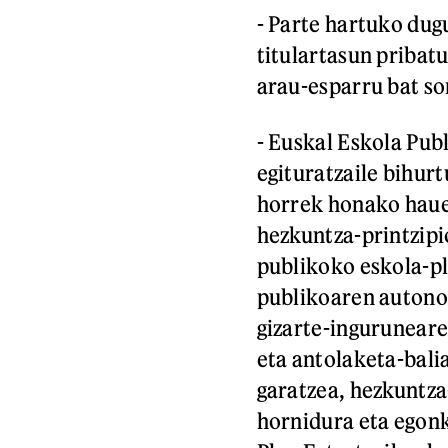
- Parte hartuko dug
titulartasun pribat
arau-esparru bat so
- Euskal Eskola Pub
egituratzaile bihur
horrek honako hauek
hezkuntza-printzipi
publikoko eskola-pl
publikoaren autono
gizarte-ingurunear
eta antolaketa-bali
garatzea, hezkuntza
hornidura eta egonk