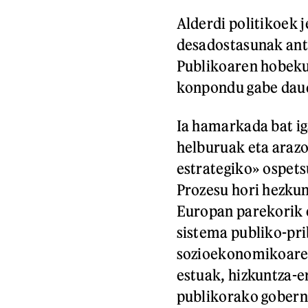
Alderdi politikoek 
desadostasunak antz
Publikoaren hobekun
konpondu gabe daude
Ia hamarkada bat ig
helburuak eta arazo
estrategiko» ospets
Prozesu hori hezkun
Europan parekorik e
sistema publiko-pri
sozioekonomikoaren
estuak, hizkuntza-e
publikorako goberna