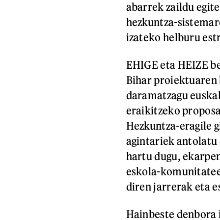
abarrek zaildu egit
hezkuntza-sistemare
izateko helburu est
EHIGE eta HEIZE be
Bihar proiektuaren 
daramatzagu euskal
eraikitzeko propos
Hezkuntza-eragile g
agintariek antolatu
hartu dugu, ekarpen
eskola-komunitatee
diren jarrerak eta 
Hainbeste denbora 