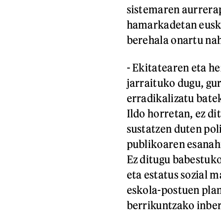
sistemaren aurrerap
hamarkadetan euska
berehala onartu nah
- Ekitatearen eta h
jarraituko dugu, gu
erradikalizatu bate
Ildo horretan, ez di
sustatzen duten poli
publikoaren esanahi
Ez ditugu babestuko
eta estatus sozial m
eskola-postuen plan
berrikuntzako inber