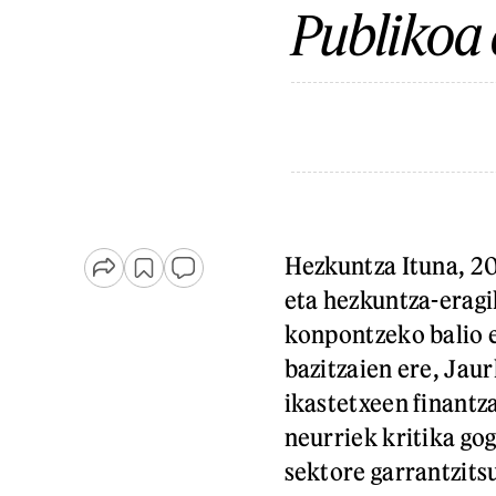
Publikoa 
Hezkuntza Ituna, 20
eta hezkuntza-eragi
konpontzeko balio e
bazitzaien ere, Jaur
ikastetxeen finantz
neurriek kritika gog
sektore garrantzits