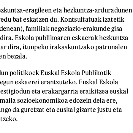
ezkuntza-eragileen eta hezkuntza-arduradunen
du bat eskatzen du. Kontsultatuak izatetik
n denean), familiak negoziazio-erakunde gisa
dira. Eskola publikoaren eskaerak hezkuntza-
har dira, itunpeko irakaskuntzako patronalen
en bezala.
un politikoek Euskal Eskola Publikotik
kiegun eskaerei erantzuteko. Euskal Eskola
restigiodun eta erakargarria eraikitzea euskal
, maila sozioekonomikoa edozein dela ere,
go da guretzat eta euskal gizarte justu eta
tzeko.