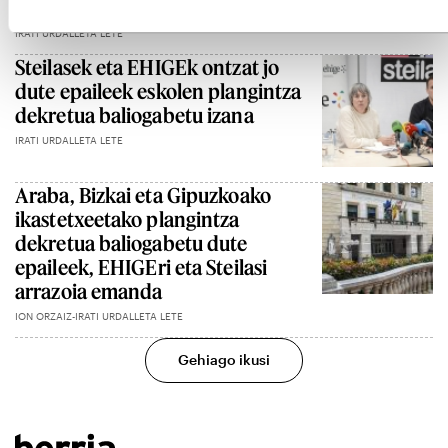
matrikulazioan
IRATI URDALLETA LETE
Steilasek eta EHIGEk ontzat jo
dute epaileek eskolen plangintza
dekretua baliogabetu izana
IRATI URDALLETA LETE
Araba, Bizkai eta Gipuzkoako
ikastetxeetako plangintza
dekretua baliogabetu dute
epaileek, EHIGEri eta Steilasi
arrazoia emanda
ION ORZAIZ-IRATI URDALLETA LETE
Gehiago ikusi