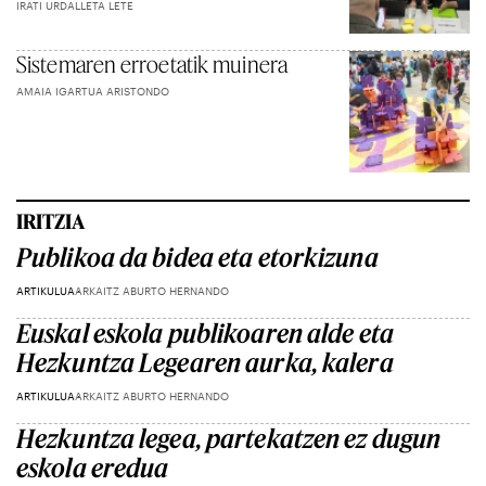
IRATI URDALLETA LETE
Sistemaren erroetatik muinera
AMAIA IGARTUA ARISTONDO
IRITZIA
Publikoa da bidea eta etorkizuna
ARTIKULUA
ARKAITZ ABURTO HERNANDO
Euskal eskola publikoaren alde eta
Hezkuntza Legearen aurka, kalera
ARTIKULUA
ARKAITZ ABURTO HERNANDO
Hezkuntza legea, partekatzen ez dugun
eskola eredua