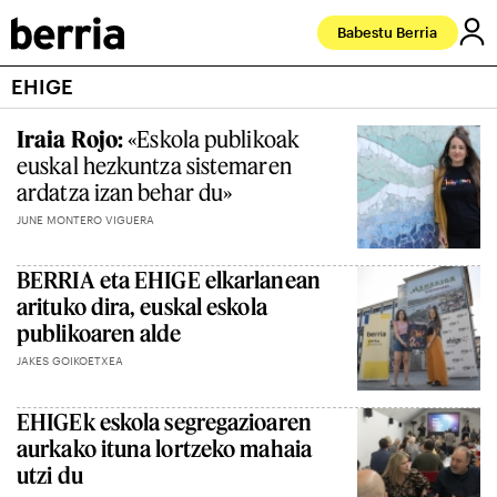
Babestu Berria
EHIGE
Iraia Rojo:
«Eskola publikoak
euskal hezkuntza sistemaren
ardatza izan behar du»
JUNE MONTERO VIGUERA
BERRIA eta EHIGE elkarlanean
arituko dira, euskal eskola
publikoaren alde
JAKES GOIKOETXEA
EHIGEk eskola segregazioaren
aurkako ituna lortzeko mahaia
utzi du