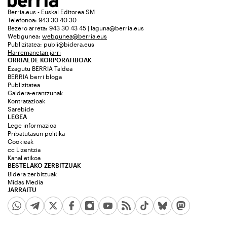
Berria.eus - Euskal Editorea SM
Telefonoa: 943 30 40 30
Bezero arreta: 943 30 43 45 | laguna@berria.eus
Webgunea:
webgunea@berria.eus
Publizitatea:
publi@bidera.eus
Harremanetan jarri
ORRIALDE KORPORATIBOAK
Ezagutu BERRIA Taldea
BERRIA berri bloga
Publizitatea
Galdera-erantzunak
Kontratazioak
Sarebide
LEGEA
Lege informazioa
Pribatutasun politika
Cookieak
cc Lizentzia
Kanal etikoa
BESTELAKO ZERBITZUAK
Bidera zerbitzuak
Midas Media
JARRAITU