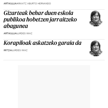
ARTIKULUA
ARKAITZ ABURTO HERNANDO
Gizarteak behar duen eskola
publikoa hobetzen jarraitzeko
abagunea
ARTIKULUA
LURDES IMAZ
Korapiloak askatzeko garaia da
IRITZIA
LURDES IMAZ