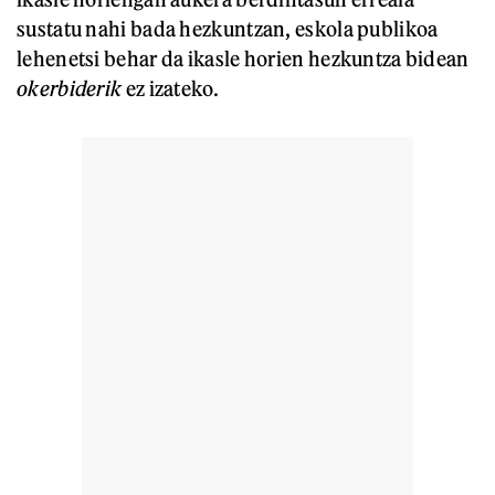
sustatu nahi bada hezkuntzan, eskola publikoa
lehenetsi behar da ikasle horien hezkuntza bidean
okerbiderik
ez izateko.