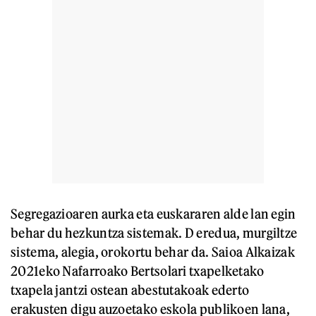
Segregazioaren aurka eta euskararen alde lan egin
behar du hezkuntza sistemak. D eredua, murgiltze
sistema, alegia, orokortu behar da. Saioa Alkaizak
2021eko Nafarroako Bertsolari txapelketako
txapela jantzi ostean abestutakoak ederto
erakusten digu auzoetako eskola publikoen lana,