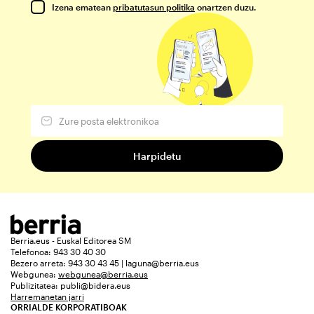
Izena ematean
pribatutasun politika
onartzen duzu.
Berria.eus - Euskal Editorea SM
Telefonoa: 943 30 40 30
Bezero arreta: 943 30 43 45 | laguna@berria.eus
Webgunea:
webgunea@berria.eus
Publizitatea:
publi@bidera.eus
Harremanetan jarri
ORRIALDE KORPORATIBOAK