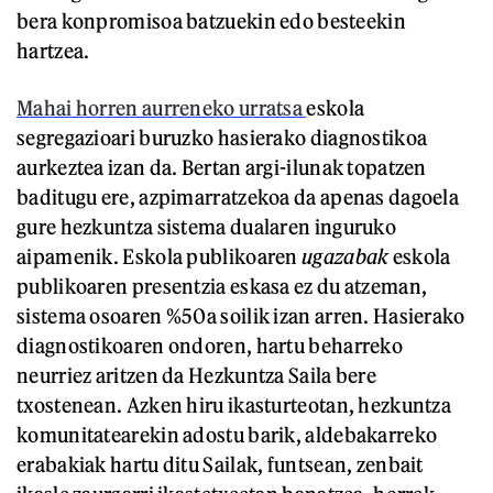
bera konpromisoa batzuekin edo besteekin
hartzea.
Mahai horren aurreneko urratsa
eskola
segregazioari buruzko hasierako diagnostikoa
aurkeztea izan da. Bertan argi-ilunak topatzen
baditugu ere, azpimarratzekoa da apenas dagoela
gure hezkuntza sistema dualaren inguruko
aipamenik. Eskola publikoaren
ugazabak
eskola
publikoaren presentzia eskasa ez du atzeman,
sistema osoaren %50a soilik izan arren. Hasierako
diagnostikoaren ondoren, hartu beharreko
neurriez aritzen da Hezkuntza Saila bere
txostenean. Azken hiru ikasturteotan, hezkuntza
komunitatearekin adostu barik, aldebakarreko
erabakiak hartu ditu Sailak, funtsean, zenbait