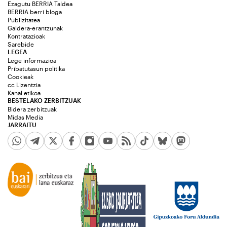
Ezagutu BERRIA Taldea
BERRIA berri bloga
Publizitatea
Galdera-erantzunak
Kontratazioak
Sarebide
LEGEA
Lege informazioa
Pribatutasun politika
Cookieak
cc Lizentzia
Kanal etikoa
BESTELAKO ZERBITZUAK
Bidera zerbitzuak
Midas Media
JARRAITU