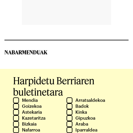
NABARMENDUAK
Harpidetu Berriaren
buletinetara
Mendia
Arratsaldekoa
Goizekoa
Badok
Astekaria
Kinka
Kazetaritza
Gipuzkoa
Bizkaia
Araba
Nafarroa
Iparraldea