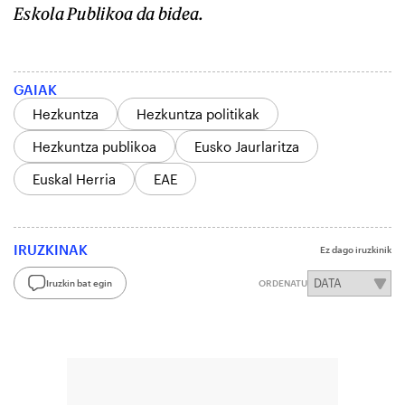
Eskola Publikoa da bidea.
GAIAK
Hezkuntza
Hezkuntza politikak
Hezkuntza publikoa
Eusko Jaurlaritza
Euskal Herria
EAE
IRUZKINAK
Ez dago iruzkinik
Iruzkin bat egin
ORDENATU