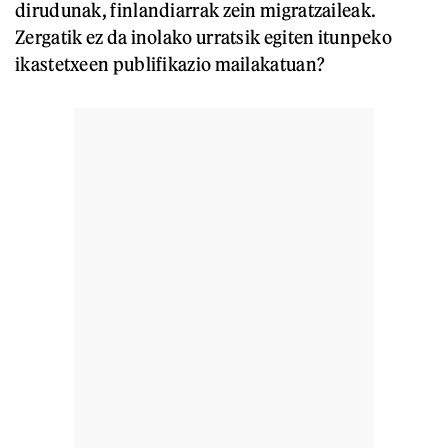
dirudunak, finlandiarrak zein migratzaileak.
Zergatik ez da inolako urratsik egiten itunpeko
ikastetxeen publifikazio mailakatuan?