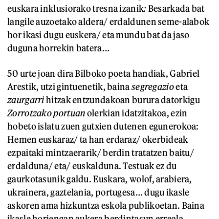
euskara inklusiorako tresna izanik
:
Besarkada bat
langile auzoetako aldera/ erdaldunen seme-alabok
hor ikasi dugu euskera/ eta mundu bat da jaso
duguna horrekin batera…
50 urte joan dira Bilboko poeta handiak, Gabriel
Arestik, utzi gintuenetik, baina
segregazio
eta
zaurgarri
hitzak entzundakoan burura datorkigu
Zorrotzako portuan
olerkian idatzitakoa, ezin
hobeto islatu zuen gutxien dutenen egunerokoa:
Hemen euskaraz/ ta han erdaraz/ okerbideak
ezpaitaki mintzaerarik/ berdin tratatzen baitu/
erdalduna/ eta/ euskalduna. Testuak ez du
gaurkotasunik galdu. Euskara, wolof, arabiera,
ukrainera, gaztelania, portugesa… dugu ikasle
askoren ama hizkuntza eskola publikoetan. Baina
ikasle horiengan aukera berdintasun erreala