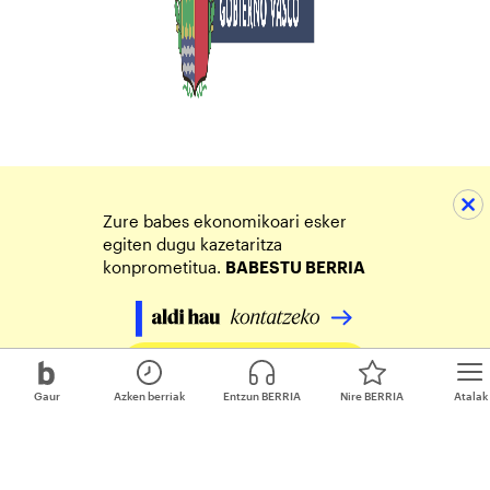
Zure babes ekonomikoari esker
egiten dugu kazetaritza
konprometitua.
BABESTU BERRIA
Egin zure ekarpena
Gaur
Azken berriak
Entzun BERRIA
Nire BERRIA
Atalak