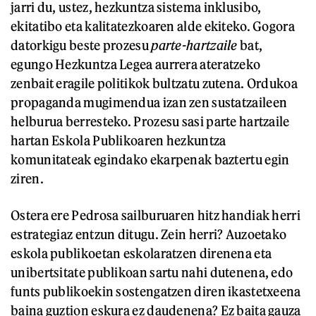
jarri du, ustez, hezkuntza sistema inklusibo,
ekitatibo eta kalitatezkoaren alde ekiteko. Gogora
datorkigu beste prozesu
parte-hartzaile
bat,
egungo Hezkuntza Legea aurrera ateratzeko
zenbait eragile politikok bultzatu zutena. Ordukoa
propaganda mugimendua izan zen sustatzaileen
helburua berresteko. Prozesu sasi parte hartzaile
hartan Eskola Publikoaren hezkuntza
komunitateak egindako ekarpenak baztertu egin
ziren.
Ostera ere Pedrosa sailburuaren hitz handiak herri
estrategiaz entzun ditugu. Zein herri? Auzoetako
eskola publikoetan eskolaratzen direnena eta
unibertsitate publikoan sartu nahi dutenena, edo
funts publikoekin sostengatzen diren ikastetxeena
baina guztion eskura ez daudenena? Ez baita gauza