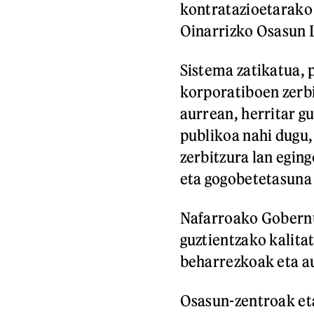
kontratazioetarako 
Oinarrizko Osasun 
Sistema zatikatua, 
korporatiboen zerb
aurrean, herritar g
publikoa nahi dugu, 
zerbitzura lan egin
eta gogobetetasuna
Nafarroako Gobernu
guztientzako kalit
beharrezkoak eta au
Osasun-zentroak eta