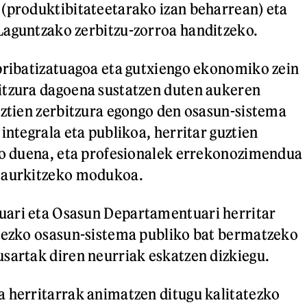
(produktibitateetarako izan beharrean) eta
Laguntzako zerbitzu-zorroa handitzeko.
pribatizatuagoa eta gutxiengo ekonomiko zein
itzura dagoena sustatzen duten aukeren
uztien zerbitzura egongo den osasun-sistema
integrala eta publikoa, herritar guztien
go duena, eta profesionalek errekonozimendua
 aurkitzeko modukoa.
ari eta Osasun Departamentuari herritar
atezko osasun-sistema publiko bat bermatzeko
sartak diren neurriak eskatzen dizkiegu.
 herritarrak animatzen ditugu kalitatezko