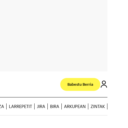
Babestu Berria
ZA
LARREPETIT
JIRA
BIRA
ARKUPEAN
ZINTAK