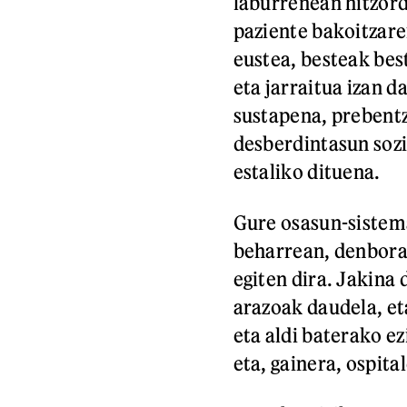
laburrenean hitzord
paziente bakoitzare
eustea, besteak bes
eta jarraitua izan d
sustapena, prebentz
desberdintasun sozi
estaliko dituena.
Gure osasun-sistem
beharrean, denboran
egiten dira. Jakina
arazoak daudela, eta
eta aldi baterako e
eta, gainera, ospit