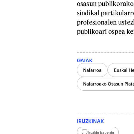
osasun publikorako 
sindikal partikularr
profesionalen ustez
publikoari ospea ken
GAIAK
Nafarroa
Euskal He
Nafarroako Osasun Plat
IRUZKINAK
Iruzkin bat egin