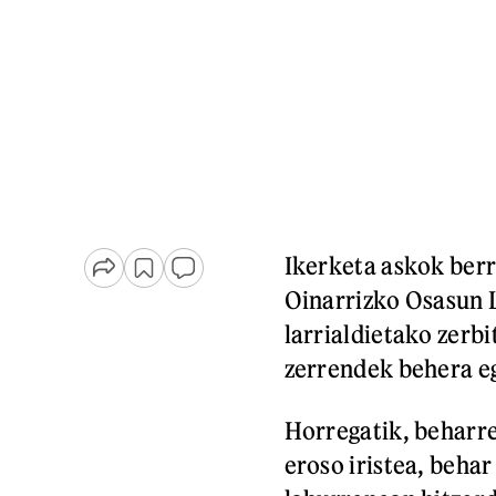
Ikerketa askok ber
Oinarrizko Osasun L
larrialdietako zerbi
zerrendek behera eg
Horregatik, beharre
eroso iristea, beha