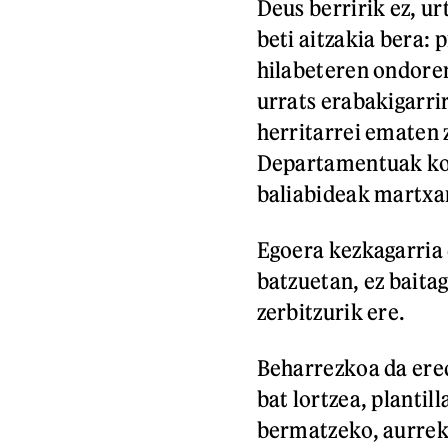
Deus berririk ez, u
beti aitzakia bera: 
hilabeteren ondoren
urrats erabakigarri
herritarrei ematen 
Departamentuak kon
baliabideak martxan
Egoera kezkagarria 
batzuetan, ez baitag
zerbitzurik ere.
Beharrezkoa da ere
bat lortzea, plantil
bermatzeko, aurre