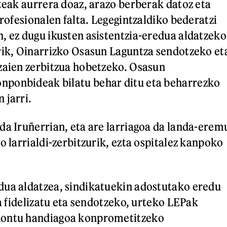
rteak aurrera doaz, arazo berberak datoz eta
profesionalen falta. Legegintzaldiko bederatzi
, ez dugu ikusten asistentzia-eredua aldatzeko
rik, Oinarrizko Osasun Laguntza sendotzeko et
zaien zerbitzua hobetzeko. Osasun
ponbideak bilatu behar ditu eta beharrezko
 jarri.
da Iruñerrian, eta are larriagoa da landa-erem
o larrialdi-zerbitzurik, ezta ospitalez kanpoko
dua aldatzea, sindikatuekin adostutako eredu
la fidelizatu eta sendotzeko, urteko LEPak
kontu handiagoa konprometitzeko