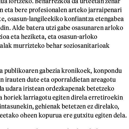
ua lortzeko. Beharrezkoa da urteetan zehar
n eta bere profesionalen arteko jarraipenari
te, osasun-langileekiko konfiantza etengabea
adin. Alde batera utzi gabe osasunaren arloko
ioa eta heziketa, eta osasun-arloko
alak murrizteko behar soziosanitarioak
a publikoaren gabezia kronikoek, konpondu
 irauten dute eta oporraldietan areagotu
 da udara iristean ordezkapenak betetzeko
 horiek larriagotu egiten direla erretiroekin
zintasunekin, gehienak betetzen ez direlako,
aleetako oheen kopurua ere gutxitu egiten dela.