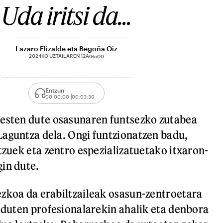
Uda iritsi da...
Lazaro Elizalde eta Begoña Oiz
2024KO UZTAILAREN 12A
05:00
Entzun
00:00:00
00:03:30
resten dute osasunaren funtsezko zutabea
aguntza dela. Ongi funtzionatzen badu,
tzuek eta zentro espezializatuetako itxaron-
in dute.
zkoa da erabiltzaileak osasun-zentroetara
r duten profesionalarekin ahalik eta denbora