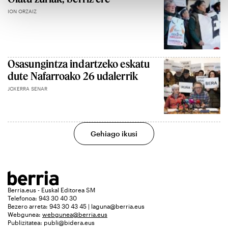
ION ORZAIZ
Osasungintza indartzeko eskatu
dute Nafarroako 26 udalerrik
JOXERRA SENAR
Gehiago ikusi
Berria.eus - Euskal Editorea SM
Telefonoa: 943 30 40 30
Bezero arreta: 943 30 43 45 | laguna@berria.eus
Webgunea:
webgunea@berria.eus
Publizitatea:
publi@bidera.eus