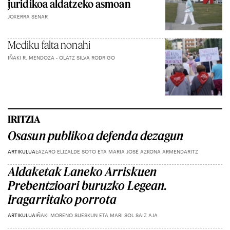
juridikoa aldatzeko asmoan
JOXERRA SENAR
Mediku falta nonahi
IÑAKI R. MENDOZA - OLATZ SILVA RODRIGO
IRITZIA
Osasun publikoa defenda dezagun
ARTIKULUA
LAZARO ELIZALDE SOTO ETA MARIA JOSÉ AZKONA ARMENDARITZ
Aldaketak Laneko Arriskuen
Prebentzioari buruzko Legean.
Iragarritako porrota
ARTIKULUA
IÑAKI MORENO SUESKUN ETA MARI SOL SAIZ AJA