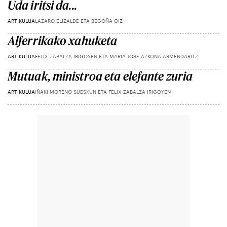
Uda iritsi da...
ARTIKULUA
LAZARO ELIZALDE ETA BEGOÑA OIZ
Alferrikako xahuketa
ARTIKULUA
FELIX ZABALZA IRIGOYEN ETA MARIA JOSE AZKONA ARMENDARITZ
Mutuak, ministroa eta elefante zuria
ARTIKULUA
IÑAKI MORENO SUESKUN ETA FELIX ZABALZA IRIGOYEN