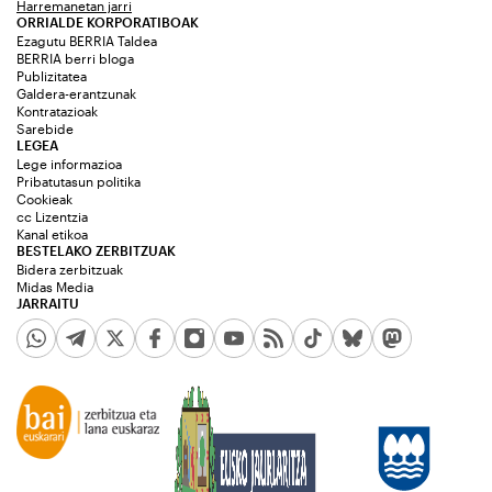
Harremanetan jarri
ORRIALDE KORPORATIBOAK
Ezagutu BERRIA Taldea
BERRIA berri bloga
Publizitatea
Galdera-erantzunak
Kontratazioak
Sarebide
LEGEA
Lege informazioa
Pribatutasun politika
Cookieak
cc Lizentzia
Kanal etikoa
BESTELAKO ZERBITZUAK
Bidera zerbitzuak
Midas Media
JARRAITU