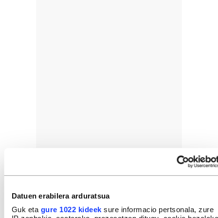
Datuen erabilera arduratsua
Guk eta
gure 1022 kideek
sure informacio pertsonala, zure