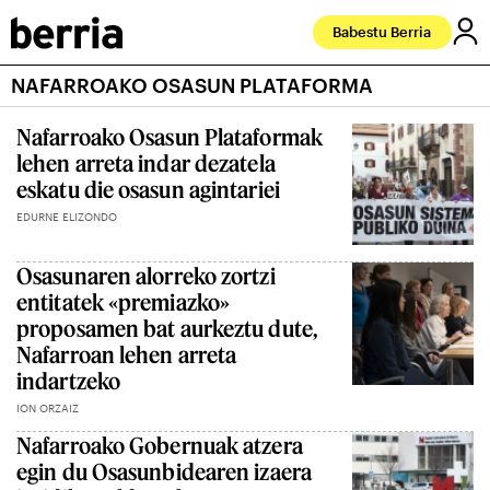
Babestu Berria
NAFARROAKO OSASUN PLATAFORMA
Nafarroako Osasun Plataformak
lehen arreta indar dezatela
eskatu die osasun agintariei
EDURNE ELIZONDO
Osasunaren alorreko zortzi
entitatek «premiazko»
proposamen bat aurkeztu dute,
Nafarroan lehen arreta
indartzeko
ION ORZAIZ
Nafarroako Gobernuak atzera
egin du Osasunbidearen izaera