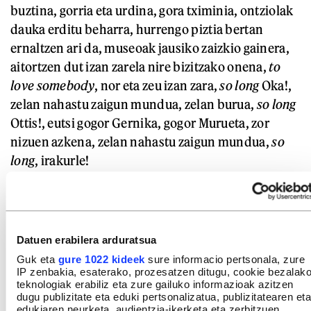
buztina, gorria eta urdina, gora tximinia, ontziolak
dauka erditu beharra, hurrengo piztia bertan
ernaltzen ari da, museoak jausiko zaizkio gainera,
aitortzen dut izan zarela nire bizitzako onena,
to
love somebody
, nor eta zeu izan zara,
so long
Oka!,
zelan nahastu zaigun mundua, zelan burua,
so long
Ottis!, eutsi gogor Gernika, gogor Murueta, zor
nizuen azkena, zelan nahastu zaigun mundua,
so
long
, irakurle!
GAIAK
Arteak eta kultura
Datuen erabilera arduratsua
Guk eta
gure 1022 kideek
sure informacio pertsonala, zure
Kultur industriak eta azpiegiturak
IP zenbakia, esaterako, prozesatzen ditugu, cookie bezalak
teknologiak erabiliz eta zure gailuko informazioak azitzen
Euskal Herriko politika
Memoria historikoa
dugu publizitate eta eduki pertsonalizatua, publizitatearen eta
edukiaren neurketa, audientzia-ikerketa eta zerbitzuen