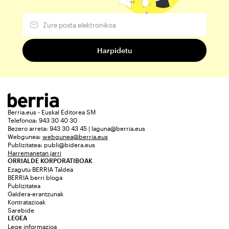
Berria.eus - Euskal Editorea SM
Telefonoa: 943 30 40 30
Bezero arreta: 943 30 43 45 | laguna@berria.eus
Webgunea:
webgunea@berria.eus
Publizitatea:
publi@bidera.eus
Harremanetan jarri
ORRIALDE KORPORATIBOAK
Ezagutu BERRIA Taldea
BERRIA berri bloga
Publizitatea
Galdera-erantzunak
Kontratazioak
Sarebide
LEGEA
Lege informazioa