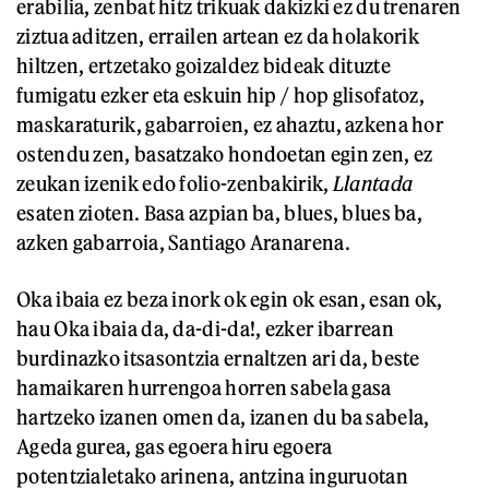
erabilia, zenbat hitz trikuak dakizki ez du trenaren
ziztua aditzen, errailen artean ez da holakorik
hiltzen, ertzetako goizaldez bideak dituzte
fumigatu ezker eta eskuin hip / hop glisofatoz,
maskaraturik, gabarroien, ez ahaztu, azkena hor
ostendu zen, basatzako hondoetan egin zen, ez
zeukan izenik edo folio-zenbakirik,
Llantada
esaten zioten. Basa azpian ba, blues, blues ba,
azken gabarroia, Santiago Aranarena.
Oka ibaia ez beza inork ok egin ok esan, esan ok,
hau Oka ibaia da, da-di-da!, ezker ibarrean
burdinazko itsasontzia ernaltzen ari da, beste
hamaikaren hurrengoa horren sabela gasa
hartzeko izanen omen da, izanen du ba sabela,
Ageda gurea, gas egoera hiru egoera
potentzialetako arinena, antzina inguruotan