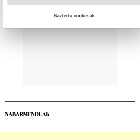
hobetzeko asmoz, cookie teknologiaz baliatzen gara. Ohar
hau onartuz gero, teknologia hori erabiltzeko baimen
esplizitua ematen diguzu.
Gehiago irakurri
Baztertu cookie-ak
NABARMENDUAK