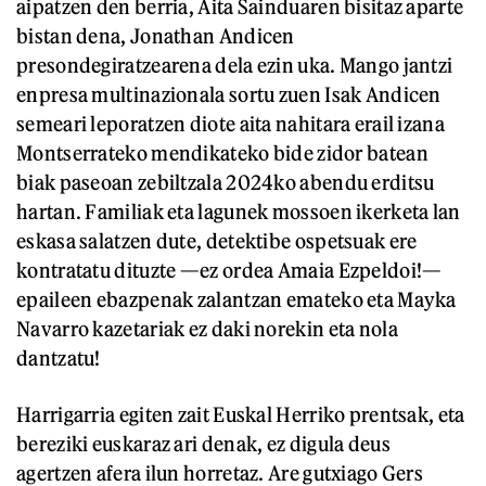
aipatzen den berria, Aita Sainduaren bisitaz aparte
bistan dena, Jonathan Andicen
presondegiratzearena dela ezin uka. Mango jantzi
enpresa multinazionala sortu zuen Isak Andicen
semeari leporatzen diote aita nahitara erail izana
Montserrateko mendikateko bide zidor batean
biak paseoan zebiltzala 2024ko abendu erditsu
hartan. Familiak eta lagunek mossoen ikerketa lan
eskasa salatzen dute, detektibe ospetsuak ere
kontratatu dituzte —ez ordea Amaia Ezpeldoi!—
epaileen ebazpenak zalantzan emateko eta Mayka
Navarro kazetariak ez daki norekin eta nola
dantzatu!
Harrigarria egiten zait Euskal Herriko prentsak, eta
bereziki euskaraz ari denak, ez digula deus
agertzen afera ilun horretaz. Are gutxiago Gers