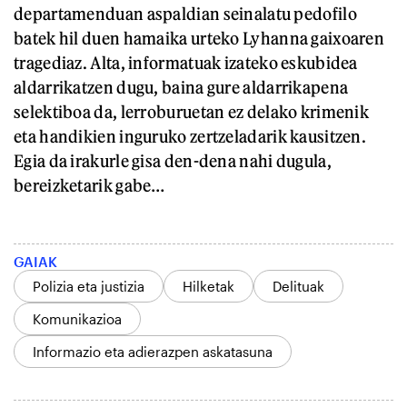
departamenduan aspaldian seinalatu pedofilo
batek hil duen hamaika urteko Lyhanna gaixoaren
tragediaz. Alta, informatuak izateko eskubidea
aldarrikatzen dugu, baina gure aldarrikapena
selektiboa da, lerroburuetan ez delako krimenik
eta handikien inguruko zertzeladarik kausitzen.
Egia da irakurle gisa den-dena nahi dugula,
bereizketarik gabe…
GAIAK
Polizia eta justizia
Hilketak
Delituak
Komunikazioa
Informazio eta adierazpen askatasuna