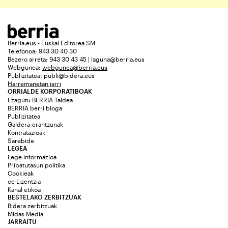
Berria.eus - Euskal Editorea SM
Telefonoa: 943 30 40 30
Bezero arreta: 943 30 43 45 | laguna@berria.eus
Webgunea:
webgunea@berria.eus
Publizitatea:
publi@bidera.eus
Harremanetan jarri
ORRIALDE KORPORATIBOAK
Ezagutu BERRIA Taldea
BERRIA berri bloga
Publizitatea
Galdera-erantzunak
Kontratazioak
Sarebide
LEGEA
Lege informazioa
Pribatutasun politika
Cookieak
cc Lizentzia
Kanal etikoa
BESTELAKO ZERBITZUAK
Bidera zerbitzuak
Midas Media
JARRAITU