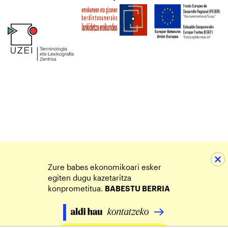
Zure babes ekonomikoari esker
egiten dugu kazetaritza
konprometitua.
BABESTU BERRIA