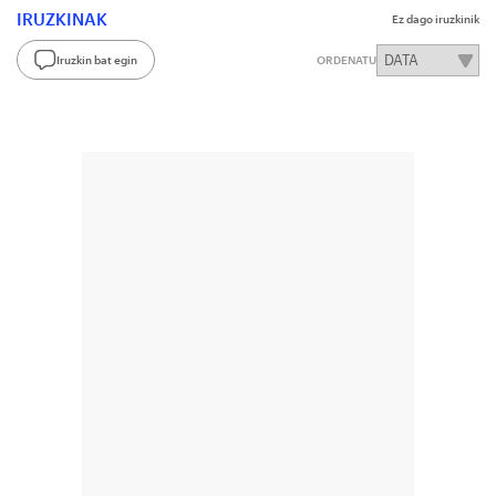
IRUZKINAK
Ez dago iruzkinik
Iruzkin bat egin
ORDENATU