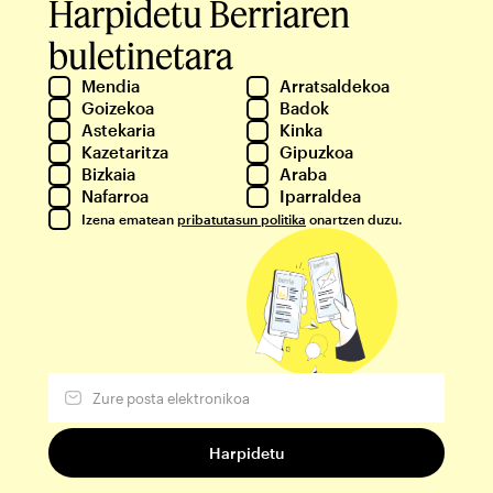
Harpidetu Berriaren
buletinetara
Mendia
Arratsaldekoa
Goizekoa
Badok
Astekaria
Kinka
Kazetaritza
Gipuzkoa
Bizkaia
Araba
Nafarroa
Iparraldea
Izena ematean
pribatutasun politika
onartzen duzu.