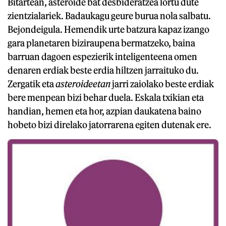
Bitartean, asteroide bat desbideratzea lortu dute
zientzialariek. Badaukagu geure burua nola salbatu.
Bejondeigula. Hemendik urte batzura kapaz izango
gara planetaren biziraupena bermatzeko, baina
barruan dagoen espezierik inteligenteena omen
denaren erdiak beste erdia hiltzen jarraituko du.
Zergatik eta
asteroideetan
jarri zaiolako beste erdiak
bere menpean bizi behar duela. Eskala txikian eta
handian, hemen eta hor, azpian daukatena baino
hobeto bizi direlako jatorrarena egiten dutenak ere.