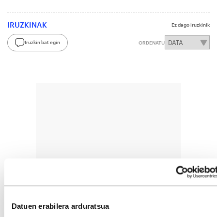
IRUZKINAK
Ez dago iruzkinik
Iruzkin bat egin
ORDENATU
Datuen erabilera arduratsua