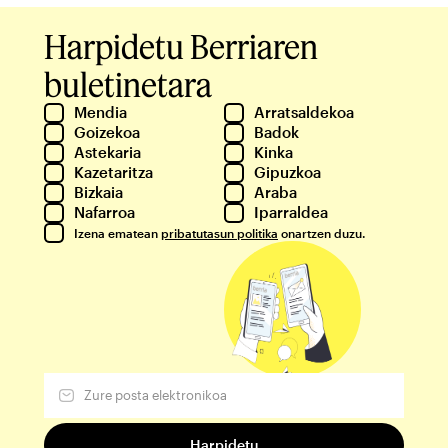
Harpidetu Berriaren
buletinetara
Mendia
Arratsaldekoa
Goizekoa
Badok
Astekaria
Kinka
Kazetaritza
Gipuzkoa
Bizkaia
Araba
Nafarroa
Iparraldea
Izena ematean
pribatutasun politika
onartzen duzu.