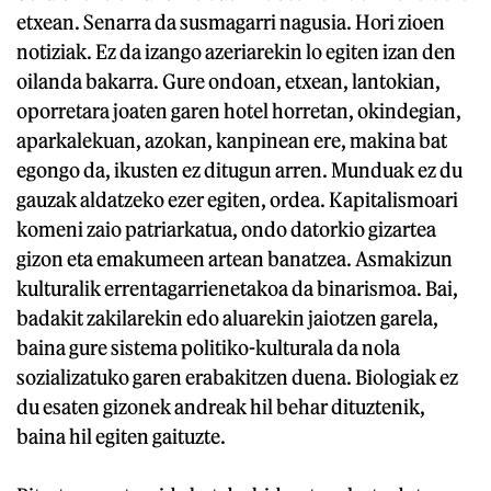
etxean. Senarra da susmagarri nagusia. Hori zioen
notiziak. Ez da izango azeriarekin lo egiten izan den
oilanda bakarra. Gure ondoan, etxean, lantokian,
oporretara joaten garen hotel horretan, okindegian,
aparkalekuan, azokan, kanpinean ere, makina bat
egongo da, ikusten ez ditugun arren. Munduak ez du
gauzak aldatzeko ezer egiten, ordea. Kapitalismoari
komeni zaio patriarkatua, ondo datorkio gizartea
gizon eta emakumeen artean banatzea. Asmakizun
kulturalik errentagarrienetakoa da binarismoa. Bai,
badakit zakilarekin edo aluarekin jaiotzen garela,
baina gure sistema politiko-kulturala da nola
sozializatuko garen erabakitzen duena. Biologiak ez
du esaten gizonek andreak hil behar dituztenik,
baina hil egiten gaituzte.