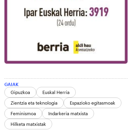
GAIAK
Gipuzkoa
Euskal Herria
Zientzia eta teknologia
Espazioko egitasmoak
Feminismoa
Indarkeria matxista
Hilketa matxistak