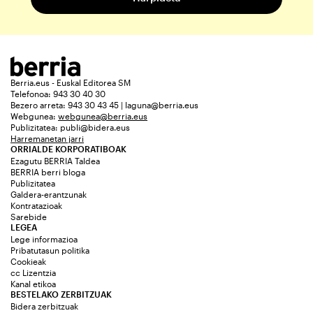
Berria.eus - Euskal Editorea SM
Telefonoa: 943 30 40 30
Bezero arreta: 943 30 43 45 | laguna@berria.eus
Webgunea:
webgunea@berria.eus
Publizitatea:
publi@bidera.eus
Harremanetan jarri
ORRIALDE KORPORATIBOAK
Ezagutu BERRIA Taldea
BERRIA berri bloga
Publizitatea
Galdera-erantzunak
Kontratazioak
Sarebide
LEGEA
Lege informazioa
Pribatutasun politika
Cookieak
cc Lizentzia
Kanal etikoa
BESTELAKO ZERBITZUAK
Bidera zerbitzuak