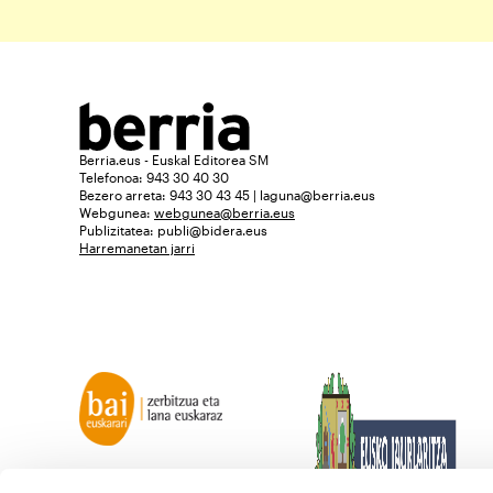
Berria.eus - Euskal Editorea SM
Telefonoa: 943 30 40 30
Bezero arreta: 943 30 43 45 | laguna@berria.eus
Webgunea:
webgunea@berria.eus
Publizitatea:
publi@bidera.eus
Harremanetan jarri