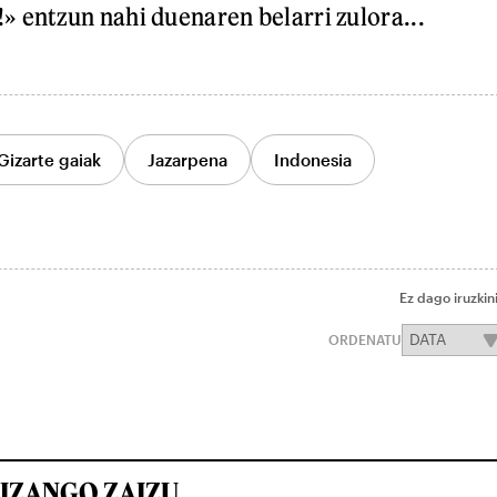
 entzun nahi duenaren belarri zulora...
Gizarte gaiak
Jazarpena
Indonesia
Ez dago iruzkin
ORDENATU
IZANGO ZAIZU