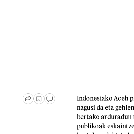
Indonesiako Aceh pr
nagusi da eta gehi
bertako arduradun 
publikoak eskaintze