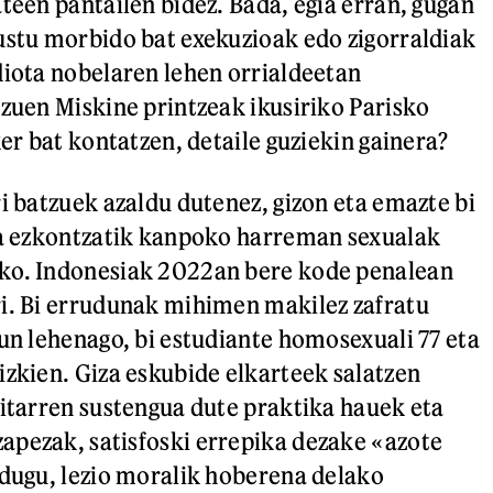
ateen pantailen bidez. Bada, egia erran, gugan
ustu morbido bat exekuzioak edo zigorraldiak
diota nobelaren lehen orrialdeetan
 zuen Miskine printzeak ikusiriko Parisko
ker bat kontatzen, detaile guziekin gainera?
ri batzuek azaldu dutenez, gizon eta emazte bi
ra ezkontzatik kanpoko harreman sexualak
ko. Indonesiak 2022an bere kode penalean
i. Bi errudunak mihimen makilez zafratu
gun lehenago, bi estudiante homosexuali 77 eta
izkien. Giza eskubide elkarteek salatzen
ritarren sustengua dute praktika hauek eta
pezak, satisfoski errepika dezake «azote
 dugu, lezio moralik hoberena delako