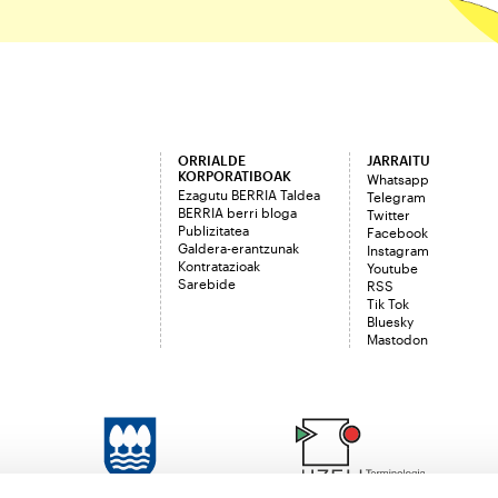
ORRIALDE
JARRAITU
KORPORATIBOAK
Whatsapp
Ezagutu BERRIA Taldea
Telegram
BERRIA berri bloga
Twitter
Publizitatea
Facebook
Galdera-erantzunak
Instagram
Kontratazioak
Youtube
Sarebide
RSS
Tik Tok
Bluesky
Mastodon