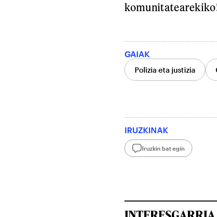
komunitatearekiko!»
GAIAK
Polizia eta justizia
IRUZKINAK
Iruzkin bat egin
INTERESGARRIA 