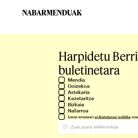
NABARMENDUAK
Harpidetu Berr
buletinetara
Mendia
Goizekoa
Astekaria
Kazetaritza
Bizkaia
Nafarroa
Izena ematean
pribatutasun politika
ona