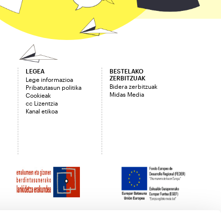
LEGEA
BESTELAKO
ZERBITZUAK
Lege informazioa
Bidera zerbitzuak
Pribatutasun politika
Midas Media
Cookieak
cc Lizentzia
Kanal etikoa