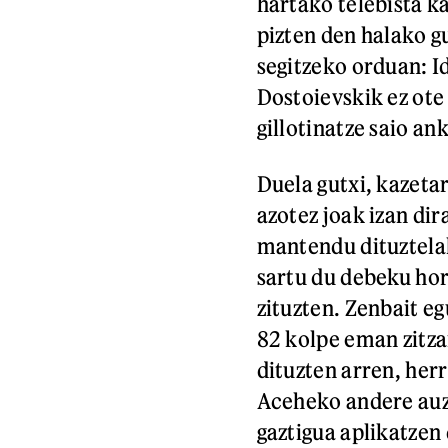
hartako telebista k
pizten den halako g
segitzeko orduan: I
Dostoievskik ez ote
gillotinatze saio an
Duela gutxi, kazeta
azotez joak izan di
mantendu dituztela
sartu du debeku hor
zituzten. Zenbait e
82 kolpe eman zitza
dituzten arren, her
Aceheko andere auza
gaztigua aplikatzen