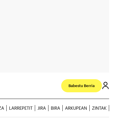
Babestu Berria
ZA
LARREPETIT
JIRA
BIRA
ARKUPEAN
ZINTAK