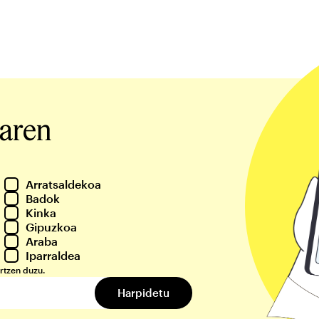
iaren
Arratsaldekoa
Badok
Kinka
Gipuzkoa
Araba
Iparraldea
rtzen duzu.