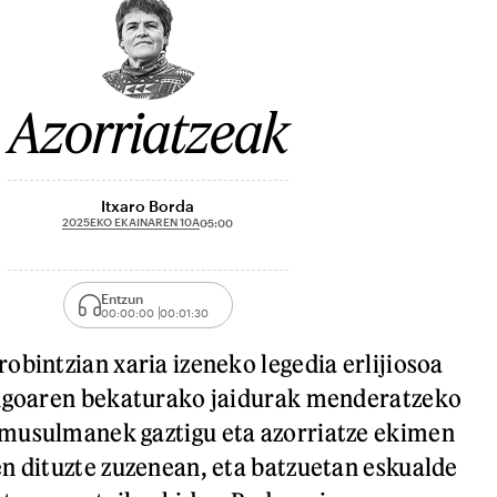
Azorriatzeak
Itxaro Borda
2025EKO EKAINAREN 10A
05:00
Entzun
00:00:00
00:01:30
obintzian xaria izeneko legedia erlijiosoa
engoaren bekaturako jaidurak menderatzeko
musulmanek gaztigu eta azorriatze ekimen
n dituzte zuzenean, eta batzuetan eskualde