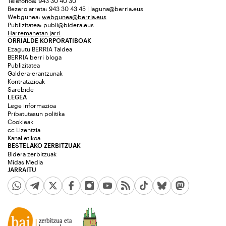
Telefonoa: 943 30 40 30
Bezero arreta: 943 30 43 45 | laguna@berria.eus
Webgunea:
webgunea@berria.eus
Publizitatea:
publi@bidera.eus
Harremanetan jarri
ORRIALDE KORPORATIBOAK
Ezagutu BERRIA Taldea
BERRIA berri bloga
Publizitatea
Galdera-erantzunak
Kontratazioak
Sarebide
LEGEA
Lege informazioa
Pribatutasun politika
Cookieak
cc Lizentzia
Kanal etikoa
BESTELAKO ZERBITZUAK
Bidera zerbitzuak
Midas Media
JARRAITU