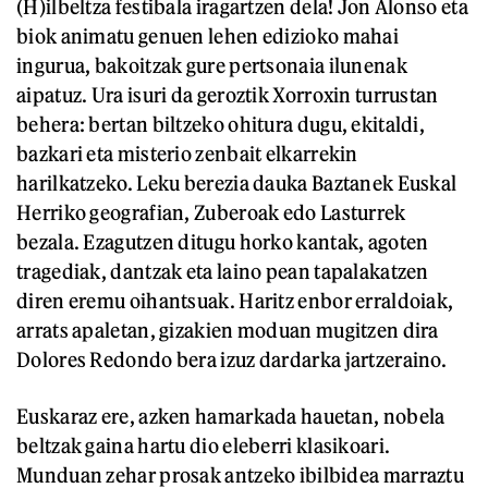
(H)ilbeltza festibala iragartzen dela! Jon Alonso eta
biok animatu genuen lehen edizioko mahai
ingurua, bakoitzak gure pertsonaia ilunenak
aipatuz. Ura isuri da geroztik Xorroxin turrustan
behera: bertan biltzeko ohitura dugu, ekitaldi,
bazkari eta misterio zenbait elkarrekin
harilkatzeko. Leku berezia dauka Baztanek Euskal
Herriko geografian, Zuberoak edo Lasturrek
bezala. Ezagutzen ditugu horko kantak, agoten
tragediak, dantzak eta laino pean tapalakatzen
diren eremu oihantsuak. Haritz enbor erraldoiak,
arrats apaletan, gizakien moduan mugitzen dira
Dolores Redondo bera izuz dardarka jartzeraino.
Euskaraz ere, azken hamarkada hauetan, nobela
beltzak gaina hartu dio eleberri klasikoari.
Munduan zehar prosak antzeko ibilbidea marraztu