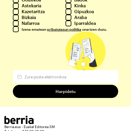
Astekaria
Kinka
Kazetaritza
Gipuzkoa
Bizkaia
Araba
Nafarroa
Iparraldea
Izena ematean
pribatutasun politika
onartzen duzu.
Berria.eus - Euskal Editorea SM