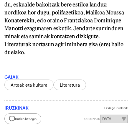
du, eskualde bakoitzak bere estiloa landuz:
nordikoa hor dugu, polifazetikoa, Malikoa Moussa
Konaterekin, edo oraino Frantziakoa Dominique
Manotti ezagunaren eskutik. Jendarte suminduen
minak eta saminak kontatzen dizkigute.
Literaturak nortasun agiri minbera gisa (ere) balio
duelako.
GAIAK
Arteak eta kultura
Literatura
IRUZKINAK
Ez dago iruzkinik
Iruzkin bat egin
ORDENATU