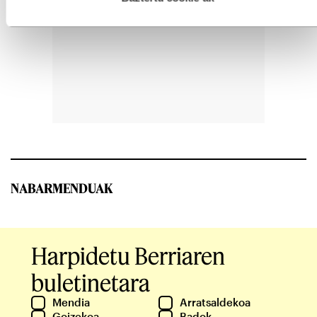
NABARMENDUAK
Harpidetu Berriaren
buletinetara
Mendia
Arratsaldekoa
Goizekoa
Badok