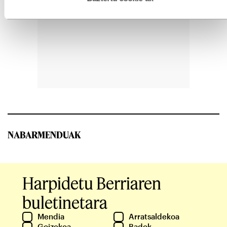
NABARMENDUAK
Harpidetu Berriaren
buletinetara
Mendia
Arratsaldekoa
Goizekoa
Badok