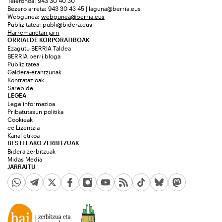
Telefonoa: 943 30 40 30
Bezero arreta: 943 30 43 45 | laguna@berria.eus
Webgunea:
webgunea@berria.eus
Publizitatea:
publi@bidera.eus
Harremanetan jarri
ORRIALDE KORPORATIBOAK
Ezagutu BERRIA Taldea
BERRIA berri bloga
Publizitatea
Galdera-erantzunak
Kontratazioak
Sarebide
LEGEA
Lege informazioa
Pribatutasun politika
Cookieak
cc Lizentzia
Kanal etikoa
BESTELAKO ZERBITZUAK
Bidera zerbitzuak
Midas Media
JARRAITU