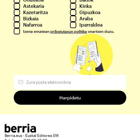
Astekaria
Kinka
Kazetaritza
Gipuzkoa
Bizkaia
Araba
Nafarroa
Iparraldea
Izena ematean
pribatutasun politika
onartzen duzu.
Berria.eus - Euskal Editorea SM