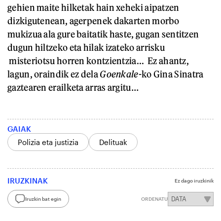
gehien maite hilketak hain xeheki aipatzen
dizkigutenean, agerpenek dakarten morbo
mukizua ala gure baitatik haste, gugan sentitzen
dugun hiltzeko eta hilak izateko arrisku
misteriotsu horren kontzientzia... Ez ahantz,
lagun, oraindik ez dela
Goenkale
-ko Gina Sinatra
gaztearen erailketa arras argitu…
GAIAK
Polizia eta justizia
Delituak
IRUZKINAK
Ez dago iruzkinik
Iruzkin bat egin
ORDENATU