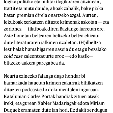
logika politiko eta militar ilogikoaren aitzinean,
ttattit eta mutu daude, ahoak zabalik, bake pixka
baten premian direla onartzeko ezgai. Aurten,
lekukoak xerkatzen dituzte krimenak askotan —eta
zorionez— fiktiboak diren Baztango lurretan ere.
Aste honetan beltzaren beltzeko beltza ehizatu
dute literaturaren jalkinen itzaletan. (H)ilbeltza
festibalak hamabigarren sasoia du eta gu bezalako
cold case
zaleentzat urte oroz —edo kasik—
biltzeko aukera paregabea da.
Neurtu ezinezko
falanga dago hondar bi
hamarkada hauetan krimen zakarrak bihikatzen
dituzten podcast edo dokumentalen inguruan.
Katalunian Carles Portak handiak zituen ateak
ireki, eta gurean Xabier Madariagak edota Miriam
Duquek eramaten dute lan hori. Ez dakit zer dugun