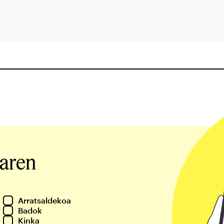
iaren
Arratsaldekoa
Badok
Kinka