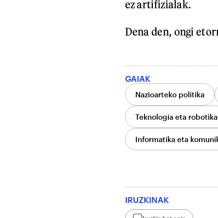
ez artifizialak.
Dena den, ongi etorr
GAIAK
Nazioarteko politika
Teknologia eta robotika 
Informatika eta komunik
IRUZKINAK
Iruzkin bat egin