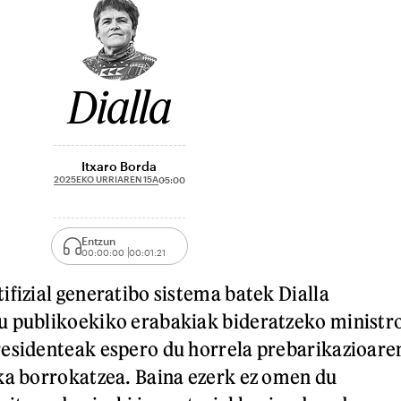
Dialla
Itxaro Borda
2025EKO URRIAREN 15A
05:00
Entzun
00:00:00
00:01:21
ifizial generatibo sistema batek Dialla
u publikoekiko erabakiak bideratzeko ministr
residenteak espero du horrela prebarikazioare
ka borrokatzea. Baina ezerk ez omen du