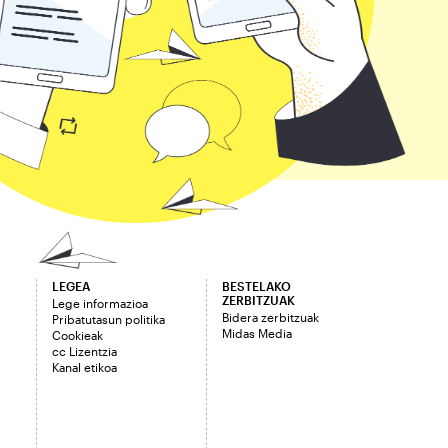
LEGEA
BESTELAKO
ZERBITZUAK
Lege informazioa
Bidera zerbitzuak
Pribatutasun politika
Midas Media
Cookieak
cc Lizentzia
Kanal etikoa