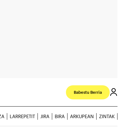
Babestu Berria
ZA
LARREPETIT
JIRA
BIRA
ARKUPEAN
ZINTAK