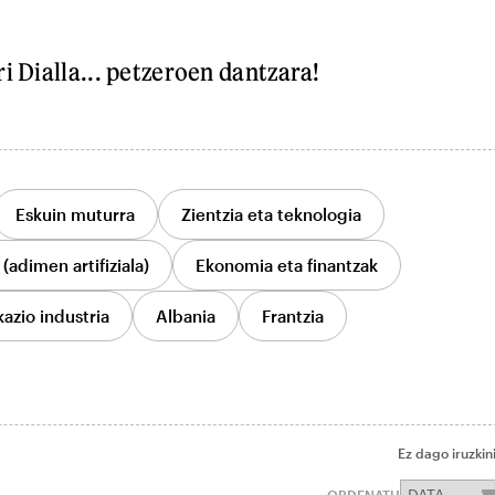
i Dialla... petzeroen dantzara!
Eskuin muturra
Zientzia eta teknologia
(adimen artifiziala)
Ekonomia eta finantzak
azio industria
Albania
Frantzia
Ez dago iruzkin