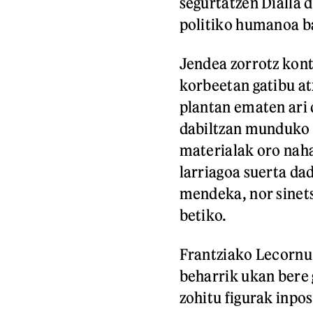
segurtatzen Dialla 
politiko humanoa b
Jendea zorrotz kon
korbeetan gatibu a
plantan ematen ari 
dabiltzan munduko 
materialak oro naha
larriagoa suerta dad
mendeka, nor sinets
betiko.
Frantziako Lecornu
beharrik ukan bere 
zohitu figurak inpo