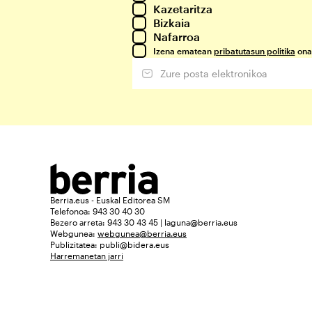
Kazetaritza
Bizkaia
Nafarroa
Izena ematean
pribatutasun politika
ona
Berria.eus - Euskal Editorea SM
Telefonoa: 943 30 40 30
Bezero arreta: 943 30 43 45 | laguna@berria.eus
Webgunea:
webgunea@berria.eus
Publizitatea:
publi@bidera.eus
Harremanetan jarri