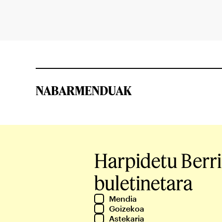
NABARMENDUAK
Harpidetu Berr
buletinetara
Mendia
Goizekoa
Astekaria