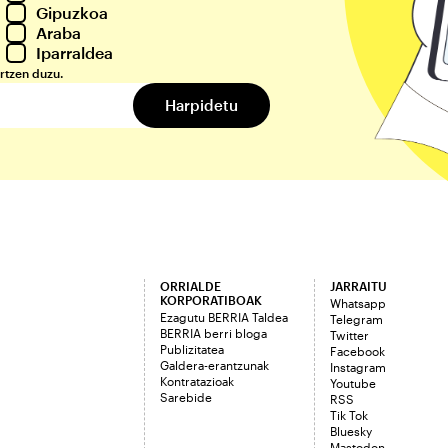
Gipuzkoa
Araba
Iparraldea
rtzen duzu.
ORRIALDE
JARRAITU
KORPORATIBOAK
Whatsapp
Ezagutu BERRIA Taldea
Telegram
BERRIA berri bloga
Twitter
Publizitatea
Facebook
Galdera-erantzunak
Instagram
Kontratazioak
Youtube
Sarebide
RSS
Tik Tok
Bluesky
Mastodon