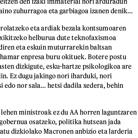
deitzen den izaki immaterial hori arduradun
aino zuhurragoa eta garbiagoa izanen denik…
trolatzeko eta ardiak bezala kontsumoaren
txikitzeko helburua dute teknofaxismoa
diren eta eskuin muturrarekin baltsan
hamar enpresa buru okituek. Botere postu
sten dizkigute, esku-hartze psikologikoa
are
in. Ez dugu jakingo nori iharduki, nori
i edo nor sala… hetsi dadila xedera, behin
 lehen ministroak ez du AA horren laguntzaren
gobernua osatzeko, politika hutsean jada
satu dizkiolako Macronen anbizio eta larderia