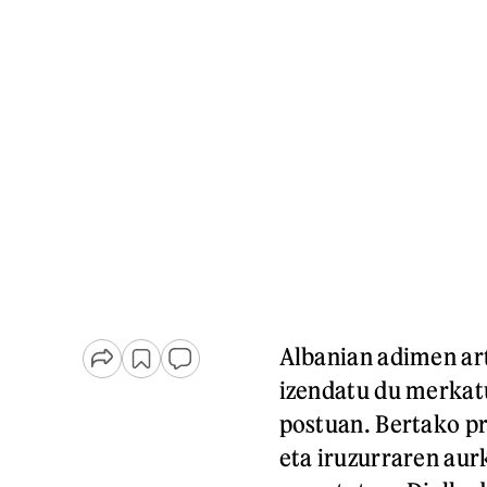
Albanian adimen art
izendatu du merkat
postuan. Bertako p
eta iruzurraren aur