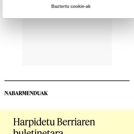
hau onartuz gero, teknologia hori erabiltzeko baimen
esplizitua ematen diguzu.
Gehiago irakurri
Baztertu cookie-ak
NABARMENDUAK
Harpidetu Berriaren
buletinetara