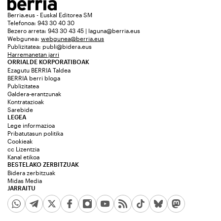
Berria.eus - Euskal Editorea SM
Telefonoa: 943 30 40 30
Bezero arreta: 943 30 43 45 | laguna@berria.eus
Webgunea:
webgunea@berria.eus
Publizitatea:
publi@bidera.eus
Harremanetan jarri
ORRIALDE KORPORATIBOAK
Ezagutu BERRIA Taldea
BERRIA berri bloga
Publizitatea
Galdera-erantzunak
Kontratazioak
Sarebide
LEGEA
Lege informazioa
Pribatutasun politika
Cookieak
cc Lizentzia
Kanal etikoa
BESTELAKO ZERBITZUAK
Bidera zerbitzuak
Midas Media
JARRAITU