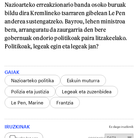
Nazioarteko erreakzionario banda osoko buruak
bildu dira Kremlineko tsarraren gibelean Le Pen
anderea sustengatzeko. Bayrou, lehen ministroa
bera, arranguratu da zaurgarria den bere
gobernuak ondorio politikoak paira litzakeelako.
Politikoak, legeak egin eta legeak jan?
GAIAK
Nazioarteko politika
Eskuin muturra
Polizia eta justizia
Legeak eta zuzenbidea
Le Pen, Marine
Frantzia
IRUZKINAK
Ez dago iruzkinik
Iruzkin bat egin