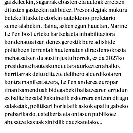
gaizkileekin, sagarrak ebasten eta autoak erretzen
dituzten gazteekin adibidez. Presondegiak mukuru
beteko lituzkete etorkin-autoktono-proletario
seme-alabekin. Baina, azken egun hauetan, Marine
Le Pen bost urteko kartzela eta inhabilitaziora
kondenatua izan denez geroztik bere adiskide
politikoen terrentak hautematen dira: demokrazia
mehatxatzen du auzi injustu horrek, ez da 2027ko
presidente hauteskundeetara aurkezten ahalko,
herritarrak deitu dituzte delibero alderdikoiaren
kontra manifestatzera, Le Pen anderea europar
finantzamenduak bidegabeki baliatzearen errudun
ez balitz bezala! Eskuinetik ezkerrera entzun ditugu
salaketak, politikari horietatik askok epaitu gabeko
prebarikazio, ustelkeria eta ontasun publikoez
abusatze kasuak zintzilik dauzkatelako...