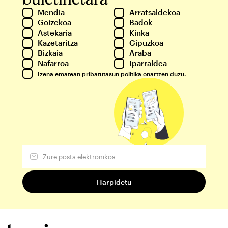
Mendia
Arratsaldekoa
Goizekoa
Badok
Astekaria
Kinka
Kazetaritza
Gipuzkoa
Bizkaia
Araba
Nafarroa
Iparraldea
Izena ematean
pribatutasun politika
onartzen duzu.