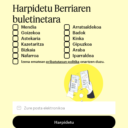
Harpidetu Berriaren
buletinetara
Mendia
Arratsaldekoa
Goizekoa
Badok
Astekaria
Kinka
Kazetaritza
Gipuzkoa
Bizkaia
Araba
Nafarroa
Iparraldea
Izena ematean
pribatutasun politika
onartzen duzu.