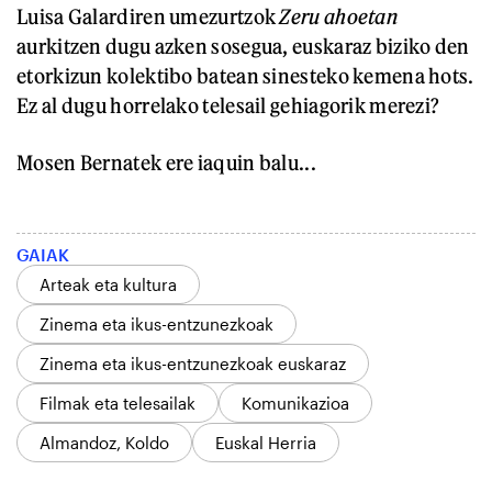
Luisa Galardiren umezurtzok
Zeru ahoetan
aurkitzen dugu azken sosegua, euskaraz biziko den
etorkizun kolektibo batean sinesteko kemena hots.
Ez al dugu horrelako telesail gehiagorik merezi?
Mosen Bernatek ere iaquin balu...
GAIAK
Arteak eta kultura
Zinema eta ikus-entzunezkoak
Zinema eta ikus-entzunezkoak euskaraz
Filmak eta telesailak
Komunikazioa
Almandoz, Koldo
Euskal Herria