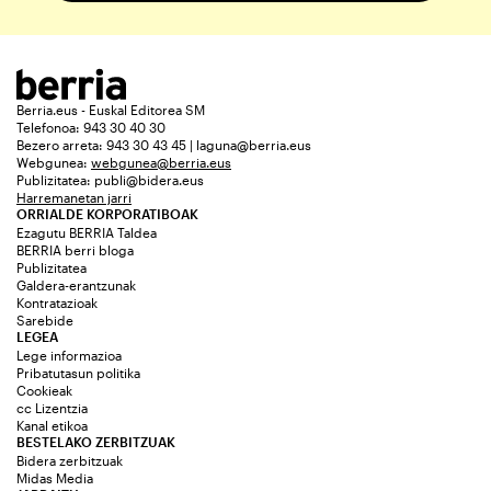
Berria.eus - Euskal Editorea SM
Telefonoa: 943 30 40 30
Bezero arreta: 943 30 43 45 | laguna@berria.eus
Webgunea:
webgunea@berria.eus
Publizitatea:
publi@bidera.eus
Harremanetan jarri
ORRIALDE KORPORATIBOAK
Ezagutu BERRIA Taldea
BERRIA berri bloga
Publizitatea
Galdera-erantzunak
Kontratazioak
Sarebide
LEGEA
Lege informazioa
Pribatutasun politika
Cookieak
cc Lizentzia
Kanal etikoa
BESTELAKO ZERBITZUAK
Bidera zerbitzuak
Midas Media