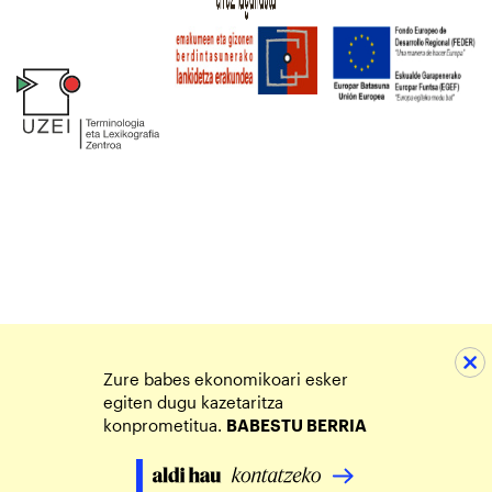
Zure babes ekonomikoari esker
egiten dugu kazetaritza
konprometitua.
BABESTU BERRIA