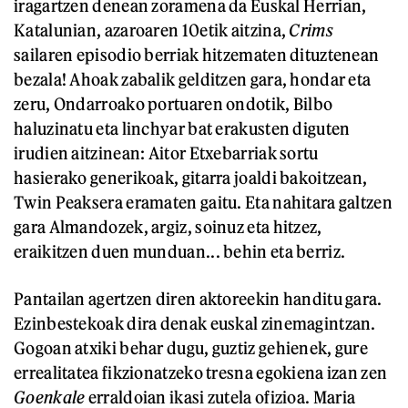
iragartzen denean zoramena da Euskal Herrian,
Katalunian, azaroaren 10etik aitzina,
Crims
sailaren episodio berriak hitzematen dituztenean
bezala! Ahoak zabalik gelditzen gara, hondar eta
zeru, Ondarroako portuaren ondotik, Bilbo
haluzinatu eta linchyar bat erakusten diguten
irudien aitzinean: Aitor Etxebarriak sortu
hasierako generikoak, gitarra joaldi bakoitzean,
Twin Peaksera eramaten gaitu. Eta nahitara galtzen
gara Almandozek, argiz, soinuz eta hitzez,
eraikitzen duen munduan... behin eta berriz.
Pantailan agertzen diren aktoreekin handitu gara.
Ezinbestekoak dira denak euskal zinemagintzan.
Gogoan atxiki behar dugu, guztiz gehienek, gure
errealitatea fikzionatzeko tresna egokiena izan zen
Goenkale
erraldoian ikasi zutela ofizioa. Maria