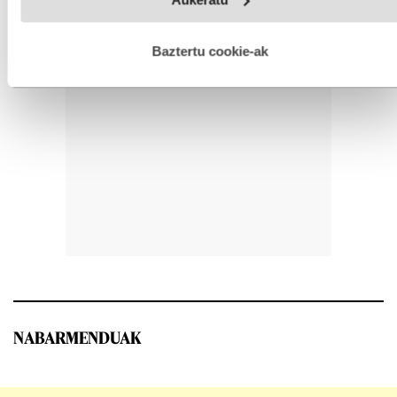
fitxategiak erabiltzen ditu. Zure esperientzia eta zerbitzuak
hobetzeko asmoz, cookie teknologiaz baliatzen gara. Ohar
hau onartuz gero, teknologia hori erabiltzeko baimen
esplizitua ematen diguzu.
Gehiago irakurri
Baztertu cookie-ak
NABARMENDUAK