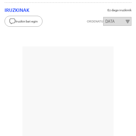
IRUZKINAK
Ez dago iruzkinik
Iruzkin bat egin
ORDENATU