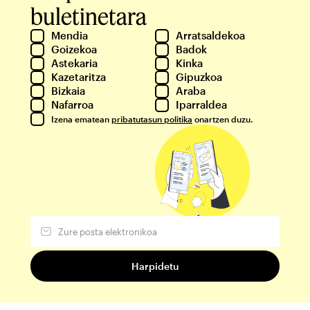
buletinetara
Mendia
Arratsaldekoa
Goizekoa
Badok
Astekaria
Kinka
Kazetaritza
Gipuzkoa
Bizkaia
Araba
Nafarroa
Iparraldea
Izena ematean
pribatutasun politika
onartzen duzu.