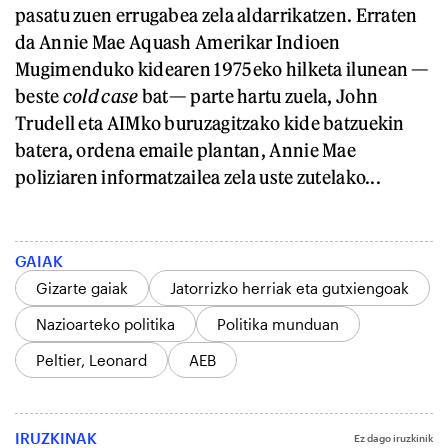
pasatu zuen errugabea zela aldarrikatzen. Erraten
da Annie Mae Aquash Amerikar Indioen
Mugimenduko kidearen 1975eko hilketa ilunean —
beste
cold case
bat— parte hartu zuela, John
Trudell eta AIMko buruzagitzako kide batzuekin
batera, ordena emaile plantan, Annie Mae
poliziaren informatzailea zela uste zutelako...
GAIAK
Gizarte gaiak
Jatorrizko herriak eta gutxiengoak
Nazioarteko politika
Politika munduan
Peltier, Leonard
AEB
IRUZKINAK
Ez dago iruzkinik