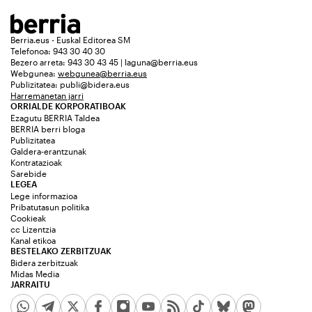
Berria.eus - Euskal Editorea SM
Telefonoa: 943 30 40 30
Bezero arreta: 943 30 43 45 | laguna@berria.eus
Webgunea:
webgunea@berria.eus
Publizitatea:
publi@bidera.eus
Harremanetan jarri
ORRIALDE KORPORATIBOAK
Ezagutu BERRIA Taldea
BERRIA berri bloga
Publizitatea
Galdera-erantzunak
Kontratazioak
Sarebide
LEGEA
Lege informazioa
Pribatutasun politika
Cookieak
cc Lizentzia
Kanal etikoa
BESTELAKO ZERBITZUAK
Bidera zerbitzuak
Midas Media
JARRAITU