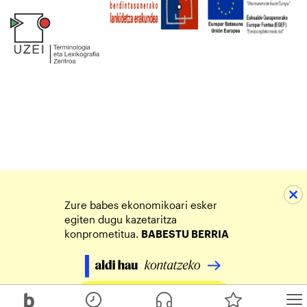
Zure babes ekonomikoari esker
egiten dugu kazetaritza
konprometitua.
BABESTU BERRIA
Egin zure ekarpena