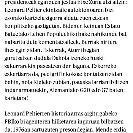
presidenteak egin zuen jestua Etxe Zuria utzi aitzin:
Leonard Peltier ekintzaile autoktonoaren bizi
osorako kartzela zigorra aldatu zuen etxean
konplitzeko gaztigutan. Bidenen keinuan Estatu
Batuetako Lehen Populuekiko bake nahikunde bat
nabaritu dute komentatzaileek. Berriak niri ere
ihes egin zidan. Eskerrak, Aturri hegian
gurutzatzen dudala Dakota izeneko huski
zakurrarekin paseatzen den laguna. Ezkerreko
ezkertiarra da, pedigri finkokoa: kontatzen zidan
behin, nola Kieleko zubian, pataska larrian ibili zen
indar armatuekin, Alemaniako G20 edo G7 baten
karietara!
Leonard Peltierren historia arras argitu gabeko
FBIko bi agenteren hilketaren inguruan bilbatzen
da. 1976an sartu zuten presondegian. Mende erdia