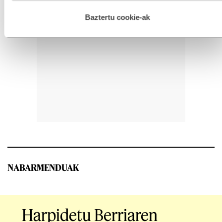
hau onartuz gero, teknologia hori erabiltzeko baimen
esplizitua ematen diguzu.
Gehiago irakurri
Baztertu cookie-ak
NABARMENDUAK
Harpidetu Berriaren