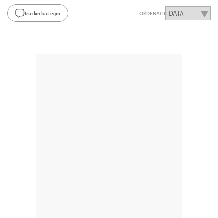
Iruzkin bat egin
ORDENATU