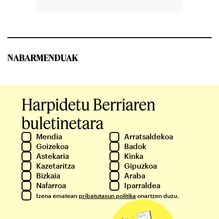
NABARMENDUAK
Harpidetu Berriaren
buletinetara
Mendia
Arratsaldekoa
Goizekoa
Badok
Astekaria
Kinka
Kazetaritza
Gipuzkoa
Bizkaia
Araba
Nafarroa
Iparraldea
Izena ematean
pribatutasun politika
onartzen duzu.