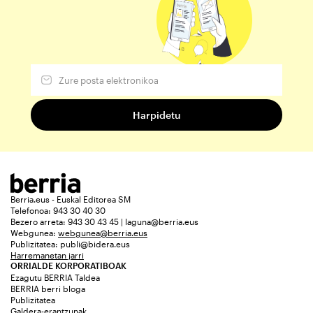
Berria.eus - Euskal Editorea SM
Telefonoa: 943 30 40 30
Bezero arreta: 943 30 43 45 | laguna@berria.eus
Webgunea:
webgunea@berria.eus
Publizitatea:
publi@bidera.eus
Harremanetan jarri
ORRIALDE KORPORATIBOAK
Ezagutu BERRIA Taldea
BERRIA berri bloga
Publizitatea
Galdera-erantzunak