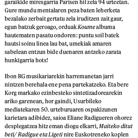
garaikide miresgarria Parisen hil zela 94 urteetan.
Gure mundu mentalaren peza baten leherketa
bezalako zerbait gertatu zela iruditzen zait gaur,
egun batzuk geroago, orduak
Koume
albuma
hautematen pasatu ondoren: puntu soil batek
hautsi soinu linea lau bat, umekiak amaren
sabelean entzun bide duenaren antzeko zarata
hunkigarria hots!
Ibon RG musikariarekin harremanetan jarri
nintzen berehala ene pena partekatzeko. Eta bere
Korg markako ezinbesteko sintetizadorearekin
ariko garenean, hor gaindi, Usurbileko
mediatekaren 50. urteburuaren ospakizunen
karietara adibidez, saioa Eliane Radigueren ohorez
desplegatzea hitz eman diogu elkarri,
Maiteko ditut
beti/ Radigue eta Ligeti
nire Euskotreneko koplen