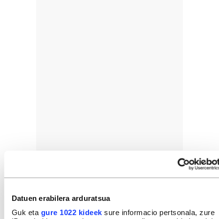
Datuen erabilera arduratsua
Guk eta
gure 1022 kideek
sure informacio pertsonala, zure