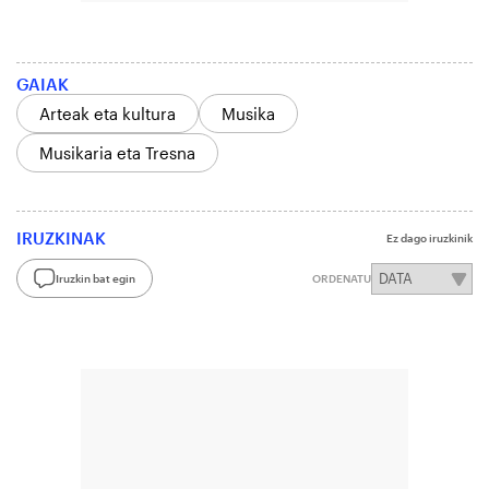
GAIAK
Arteak eta kultura
Musika
Musikaria eta Tresna
IRUZKINAK
Ez dago iruzkinik
Iruzkin bat egin
ORDENATU