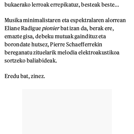
bukaerako lerroak errepikatuz, besteak beste…
Musika minimalistaren eta espektralaren alorrean
Eliane Radigue
pionier
bat izan da, berak ere,
emazte gisa, debeku mutuak gaindituz eta
borondate hutsez, Pierre Schaefferrekin
bereganatu zituelarik melodia elektroakustikoa
sortzeko baliabideak.
Eredu bat, zinez.