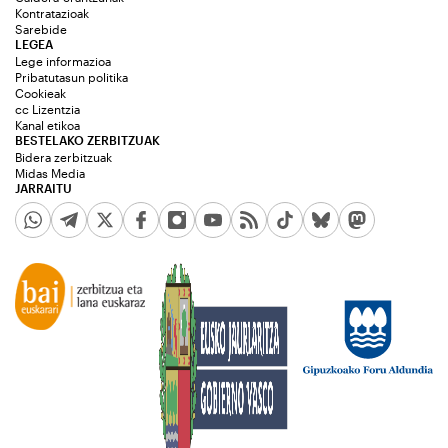
Kontratazioak
Sarebide
LEGEA
Lege informazioa
Pribatutasun politika
Cookieak
cc Lizentzia
Kanal etikoa
BESTELAKO ZERBITZUAK
Bidera zerbitzuak
Midas Media
JARRAITU