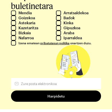
buletinetara
Mendia
Arratsaldekoa
Goizekoa
Badok
Astekaria
Kinka
Kazetaritza
Gipuzkoa
Bizkaia
Araba
Nafarroa
Iparraldea
Izena ematean
pribatutasun politika
onartzen duzu.