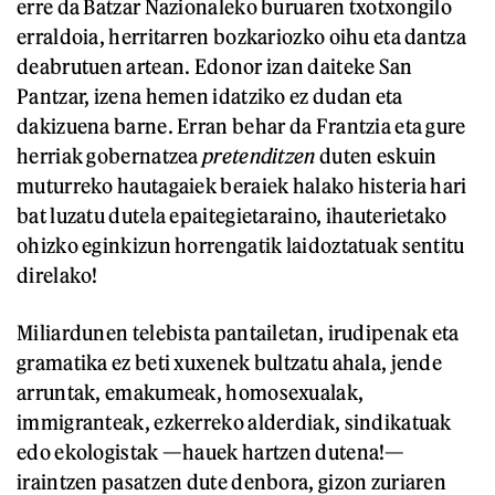
erre da Batzar Nazionaleko buruaren txotxongilo
erraldoia, herritarren bozkariozko oihu eta dantza
deabrutuen artean. Edonor izan daiteke San
Pantzar, izena hemen idatziko ez dudan eta
dakizuena barne. Erran behar da Frantzia eta gure
herriak gobernatzea
pretenditzen
duten eskuin
muturreko hautagaiek beraiek halako histeria hari
bat luzatu dutela epaitegietaraino, ihauterietako
ohizko eginkizun horrengatik laidoztatuak sentitu
direlako!
Miliardunen telebista pantailetan, irudipenak eta
gramatika ez beti xuxenek bultzatu ahala, jende
arruntak, emakumeak, homosexualak,
immigranteak, ezkerreko alderdiak, sindikatuak
edo ekologistak —hauek hartzen dutena!—
iraintzen pasatzen dute denbora, gizon zuriaren