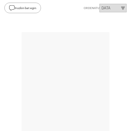
Iruzkin bat egin
ORDENATU