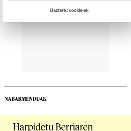
hau onartuz gero, teknologia hori erabiltzeko baimen
esplizitua ematen diguzu.
Gehiago irakurri
Baztertu cookie-ak
NABARMENDUAK
Harpidetu Berriaren