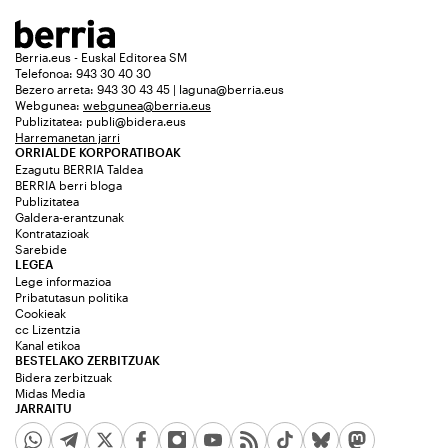
Berria.eus - Euskal Editorea SM
Telefonoa: 943 30 40 30
Bezero arreta: 943 30 43 45 | laguna@berria.eus
Webgunea:
webgunea@berria.eus
Publizitatea:
publi@bidera.eus
Harremanetan jarri
ORRIALDE KORPORATIBOAK
Ezagutu BERRIA Taldea
BERRIA berri bloga
Publizitatea
Galdera-erantzunak
Kontratazioak
Sarebide
LEGEA
Lege informazioa
Pribatutasun politika
Cookieak
cc Lizentzia
Kanal etikoa
BESTELAKO ZERBITZUAK
Bidera zerbitzuak
Midas Media
JARRAITU