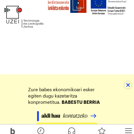
Zure babes ekonomikoari esker
egiten dugu kazetaritza
konprometitua.
BABESTU BERRIA
Egin zure ekarpena