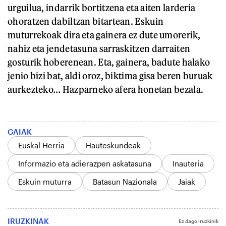
urguilua, indarrik bortitzena eta aiten larderia
ohoratzen dabiltzan bitartean. Eskuin
muturrekoak dira eta gainera ez dute umorerik,
nahiz eta jendetasuna sarraskitzen darraiten
gosturik hoberenean. Eta, gainera, badute halako
jenio bizi bat, aldi oroz, biktima gisa beren buruak
aurkezteko… Hazparneko afera honetan bezala.
GAIAK
Euskal Herria
Hauteskundeak
Informazio eta adierazpen askatasuna
Inauteria
Eskuin muturra
Batasun Nazionala
Jaiak
IRUZKINAK
Ez dago iruzkinik