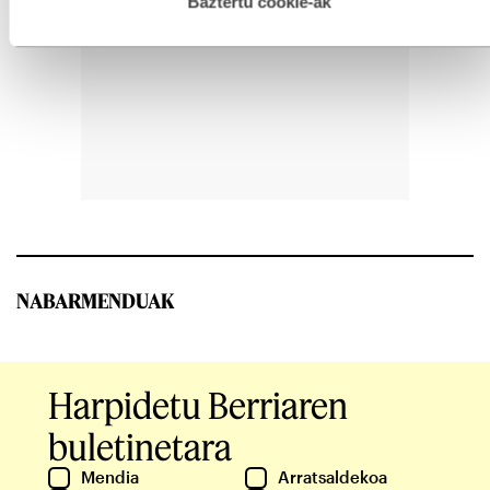
Baztertu cookie-ak
NABARMENDUAK
Harpidetu Berriaren
buletinetara
Mendia
Arratsaldekoa