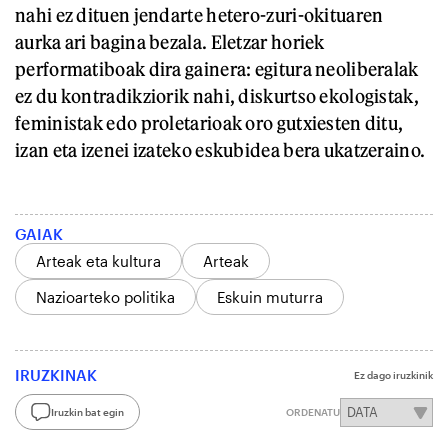
nahi ez dituen jendarte hetero-zuri-okituaren
aurka ari bagina bezala. Eletzar horiek
performatiboak dira gainera: egitura neoliberalak
ez du kontradikziorik nahi, diskurtso ekologistak,
feministak edo proletarioak oro gutxiesten ditu,
izan eta izenei izateko eskubidea bera ukatzeraino.
GAIAK
Arteak eta kultura
Arteak
Nazioarteko politika
Eskuin muturra
IRUZKINAK
Ez dago iruzkinik
Iruzkin bat egin
ORDENATU