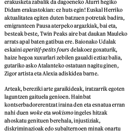
erakusketa zabalik da dagoeneko Aturri hegiko
Didam erakustokian: ez huts egin! Euskal Herriko
aktualitatea egiten duten batzuen potretak badira,
emigranteen Pausa aterpeko argazkiak, bai eta,
besteak beste, Twin Peaks aire bat daukan Mauleko
arrats apal baten gatibua ere. Baionako Udalak
eskaini
aperitif-petits fours
delakoez goxaturik,
haize hegoa xuxurlari zebilen gaualdi eztiaz balia,
gutariko asko Atalanteko ostatuan nagitu ginen,
Zigor artista eta Alexia adiskidea barne.
Arteak, bereziki arte garaikideak, iratzarrik egoten
laguntzen gaituela genioen. Hainbat
kontserbadorerentzat iraina den eta esnatua erran
nahi duen
woke
eta
wokismo
ingeles hitzak
ahoskatu genituen berehala, injustiziak,
diskriminazioak edo subalternoen minak onartu