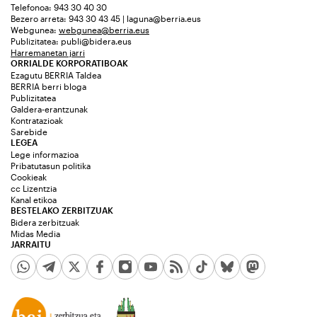
Telefonoa: 943 30 40 30
Bezero arreta: 943 30 43 45 | laguna@berria.eus
Webgunea:
webgunea@berria.eus
Publizitatea:
publi@bidera.eus
Harremanetan jarri
ORRIALDE KORPORATIBOAK
Ezagutu BERRIA Taldea
BERRIA berri bloga
Publizitatea
Galdera-erantzunak
Kontratazioak
Sarebide
LEGEA
Lege informazioa
Pribatutasun politika
Cookieak
cc Lizentzia
Kanal etikoa
BESTELAKO ZERBITZUAK
Bidera zerbitzuak
Midas Media
JARRAITU