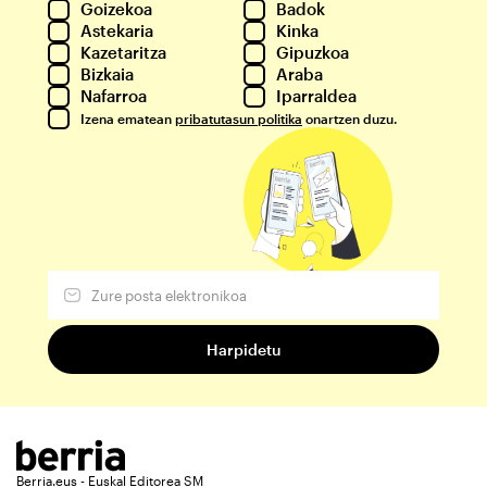
Goizekoa
Badok
Astekaria
Kinka
Kazetaritza
Gipuzkoa
Bizkaia
Araba
Nafarroa
Iparraldea
Izena ematean
pribatutasun politika
onartzen duzu.
Berria.eus - Euskal Editorea SM